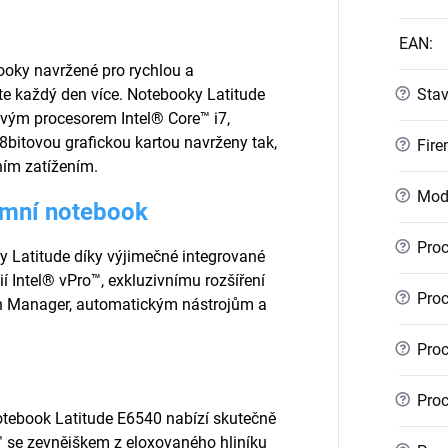
EAN
:
oky navržené pro rychlou a
?
ete každý den více. Notebooky Latitude
Sta
vým procesorem Intel® Core™ i7,
bitovou grafickou kartou navrženy tak,
?
Fire
ním zatížením.
?
Mod
remní notebook
?
Proc
 Latitude díky výjimečné integrované
í Intel® vPro™, exkluzivnímu rozšíření
?
Proc
n Manager, automatickým nástrojům a
?
Proc
?
Proc
otebook Latitude E6540 nabízí skutečně
™ se zevnějškem z eloxovaného hliníku