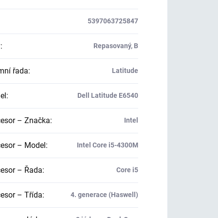
5397063725847
v
:
Repasovaný, B
mní řada
:
Latitude
el
:
Dell Latitude E6540
esor – Značka
:
Intel
esor – Model
:
Intel Core i5-4300M
esor – Řada
:
Core i5
esor – Třída
:
4. generace (Haswell)