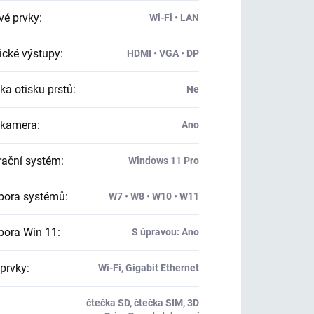
vé prvky
:
Wi-Fi • LAN
ické výstupy
:
HDMI • VGA • DP
ka otisku prstů
:
Ne
kamera
:
Ano
ační systém
:
Windows 11 Pro
ora systémů
:
W7 • W8 • W10 • W11
ora Win 11
:
S úpravou: Ano
 prvky
:
Wi-Fi, Gigabit Ethernet
čtečka SD, čtečka SIM, 3D