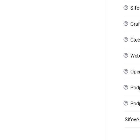
?
Síťo
?
Graf
?
Čteč
?
Web
?
Oper
?
Podp
?
Podp
Síťové