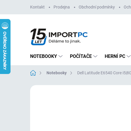
Přejít
Kontakt
Prodejna
Obchodní podmínky
Och
na
obsah
NOTEBOOKY
POČÍTAČE
HERNÍ PC
Domů
Notebooky
Dell Latitude E6540 Core i5
Neohodnoceno
Podrobnosti hodn