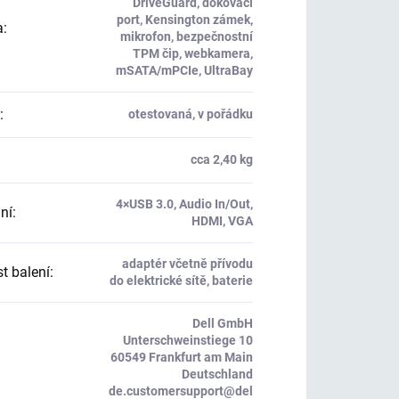
DriveGuard, dokovací
port, Kensington zámek,
a
:
mikrofon, bezpečnostní
TPM čip, webkamera,
mSATA/mPCIe, UltraBay
:
otestovaná, v pořádku
cca 2,40 kg
4×USB 3.0, Audio In/Out,
ní
:
HDMI, VGA
adaptér včetně přívodu
t balení
:
do elektrické sítě, baterie
Dell GmbH
Unterschweinstiege 10
60549 Frankfurt am Main
Deutschland
de.customersupport@del