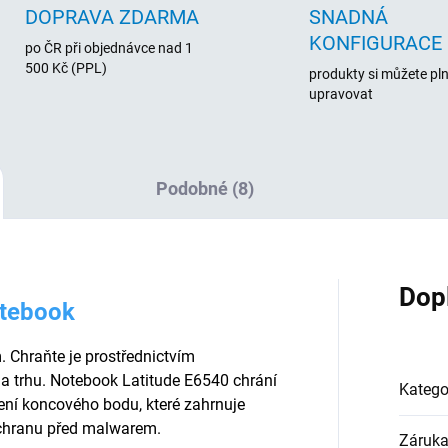
DOPRAVA ZDARMA
SNADNÁ
KONFIGURACE
po ČR při objednávce nad 1
500 Kč (PPL)
produkty si můžete pl
upravovat
Podobné (8)
Dop
otebook
 Chraňte je prostřednictvím
a trhu. Notebook Latitude E6540 chrání
Katego
ní koncového bodu, které zahrnuje
 ochranu před malwarem.
Záruk