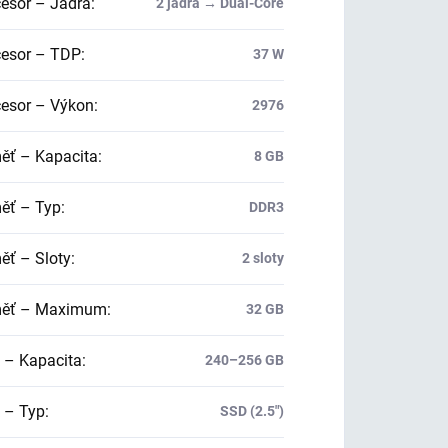
esor – Jádra
:
2 jádra → Dual-Core
esor – TDP
:
37 W
esor – Výkon
:
2976
ť – Kapacita
:
8 GB
ť – Typ
:
DDR3
ť – Sloty
:
2 sloty
ěť – Maximum
:
32 GB
 – Kapacita
:
240–256 GB
 – Typ
:
SSD (2.5")