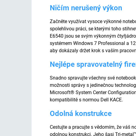
Ničím nerušený výkon
Začněte využívat vysoce výkonné notebo
spolehlivou práci, se kterými toho stihn
E6540 jsou se svým výkonným čtyřjádro
systémem Windows 7 Professional a 128
aby dokázaly držet krok s vaším pracov
Nejlépe spravovatelný fi
Snadno spravujte všechny své notebooky
možnosti správy s jedinečnou technologi
Microsoft® System Center Configuratio
kompatibilitě s normou Dell KACE.
Odolná konstrukce
Cestujte a pracujte s vědomím, že váš n
odolnou konstrukci. Jeho šasi Tri-metal