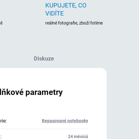
KUPUJETE, CO
VIDÍTE
ně
reálné fotografie, zboží fotíme
Diskuze
lňkové parametry
rie
:
Repasované notebooky
a
:
24 měsíců