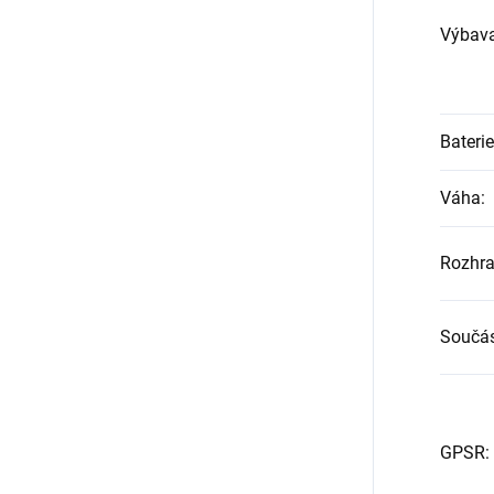
Výbav
Baterie
Váha
:
Rozhra
Součás
GPSR
: