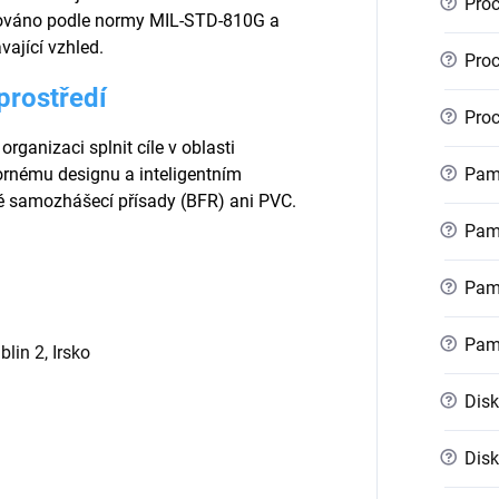
?
Proc
továno podle normy MIL-STD-810G a
vající vzhled.
?
Proc
prostředí
?
Proc
ganizaci splnit cíle v oblasti
?
pornému designu a inteligentním
Pamě
é samozhášecí přísady (BFR) ani PVC.
?
Pamě
?
Pamě
?
Pam
lin 2, Irsko
?
Disk
?
Disk