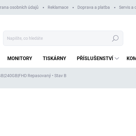
rana osobních údajů
Reklamace
Doprava a platba
Servis a
Hledat
MONITORY
TISKÁRNY
PŘÍSLUŠENSTVÍ
KO
|8GB|240GB|FHD
Repasovaný • Stav B
ocení
ZNAČKA:
DELL
4 046 Kč
3 344 Kč
bez DPH
Měrná
VYPRODÁNO