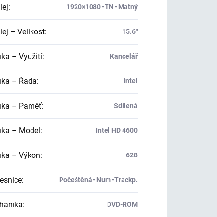
lej
:
1920×1080 • TN • Matný
ej – Velikost
:
15.6"
ika – Využití
:
Kancelář
ika – Řada
:
Intel
ika – Paměť
:
Sdílená
ika – Model
:
Intel HD 4600
ika – Výkon
:
628
esnice
:
Počeštěná • Num •Trackp.
hanika
:
DVD-ROM