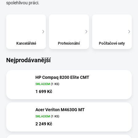
spolehlivou práci.
Kancelářské
Profesionální
Počítačové sety
Nejprodávanější
HP Compaq 8200 Elite CMT
SKLADEM
(1 KS)
1 699 Kč
Acer Veriton M4630G MT
SKLADEM
(1 KS)
2 249 Kč