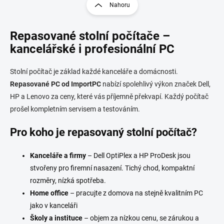
r
Nahoru
á
á
d
n
a
Repasované stolní počítače –
k
c
o
í
kancelářské i profesionální PC
p
v
r
á
Stolní počítač je základ každé kanceláře a domácnosti.
v
n
k
Repasované PC od ImportPC
nabízí spolehlivý výkon značek Dell,
í
y
HP a Lenovo za ceny, které vás příjemně překvapí. Každý počítač
v
prošel kompletním servisem a testováním.
ý
p
Pro koho je repasovaný stolní počítač?
i
s
u
Kanceláře a firmy
– Dell OptiPlex a HP ProDesk jsou
stvořeny pro firemní nasazení. Tichý chod, kompaktní
rozměry, nízká spotřeba.
Home office
– pracujte z domova na stejně kvalitním PC
jako v kanceláři
Školy a instituce
– objem za nízkou cenu, se zárukou a