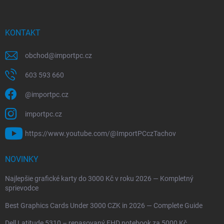
KONTAKT
obchod
@
importpc.cz
603 593 660
@importpc.cz
importpc.cz
https://www.youtube.com/@ImportPCczTachov
NOVINKY
Najlepšie grafické karty do 3000 Kč v roku 2026 — Kompletný
sprievodce
Best Graphics Cards Under 3000 CZK in 2026 — Complete Guide
Dell Latitude 5310 – repasovaný FHD notebook za 5000 Kč