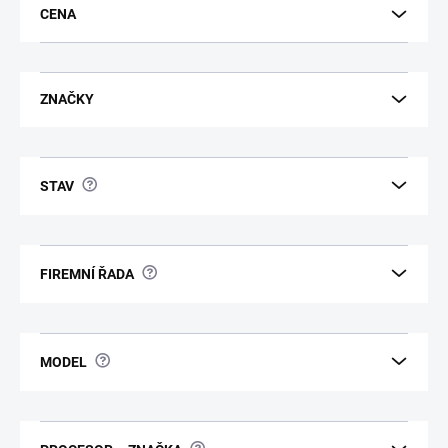
d
CENA
u
k
t
ů
ZNAČKY
?
STAV
?
FIREMNÍ ŘADA
?
MODEL