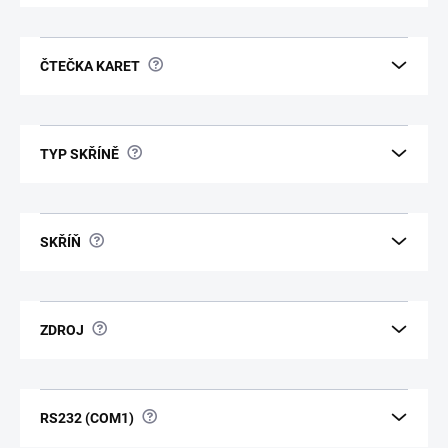
?
ČTEČKA KARET
?
TYP SKŘÍNĚ
?
SKŘÍŇ
?
ZDROJ
?
RS232 (COM1)