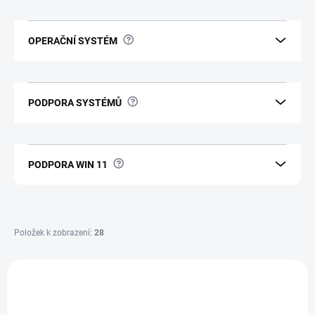
?
OPERAČNÍ SYSTÉM
?
PODPORA SYSTÉMŮ
?
PODPORA WIN 11
Položek k zobrazení:
28
V
ý
300185
p
i