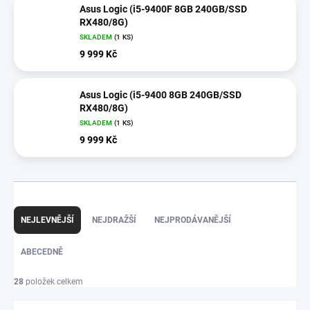
Asus Logic (i5-9400F 8GB 240GB/SSD
RX480/8G)
SKLADEM
(1 KS)
9 999 Kč
Asus Logic (i5-9400 8GB 240GB/SSD
RX480/8G)
SKLADEM
(1 KS)
9 999 Kč
Ř
a
NEJLEVNĚJŠÍ
NEJDRAŽŠÍ
NEJPRODÁVANĚJŠÍ
z
e
ABECEDNĚ
n
í
p
28
položek celkem
r
o