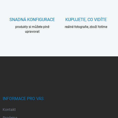
SNADNÁ KONFIGURACE
KUPUJETE, CO VIDÍTE
produkty si můžete plně
reálné fotografie, zboží fotíme
upravovat
Z
Á
P
A
T
Í
INFORMACE PRO VÁS
Kontakt
Prodejna