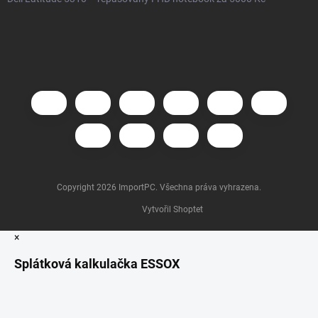
Copyright 2026
ImportPC
. Všechna práva vyhrazena.
Vytvořil Shoptet
×
Splátková kalkulačka ESSOX