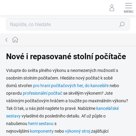
Přejít
na
obsah
Hledat
Domů
Nové i repasované stolní počítače
Vstupte do světa plného výkonu a neomezených možností s
osobním stolním počítačem. Hledáte nový počítač k sobě
domů stvořen
pro hraní počítačových her
,
do kanceláře
nebo
opravdu
profesionální počítač
se skvělým výkonem? Jste
vášnivým počítačovým hráčem a toužíte po maximálním výkonu?
Tak či tak, u nás jistě najdete to pravé. Nabízíme
kancelářské
sestavy
vyladěné do posledního detailu. Ať už půjde o
nabušenou
herní sestavu
s
nejnovějšími
komponenty
nebo
výkonný stroj
zajišťující