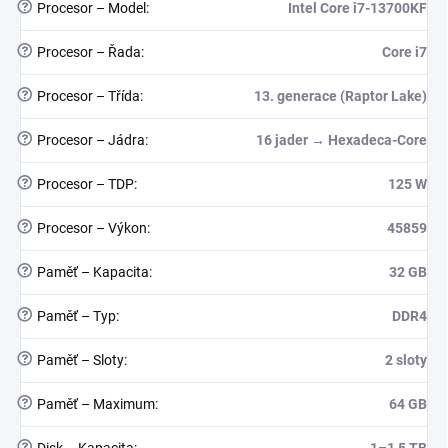
?
Procesor – Model
:
Intel Core i7-13700KF
?
Procesor – Řada
:
Core i7
?
Procesor – Třída
:
13. generace (Raptor Lake)
?
Procesor – Jádra
:
16 jader → Hexadeca-Core
?
Procesor – TDP
:
125 W
?
Procesor – Výkon
:
45859
?
Paměť – Kapacita
:
32 GB
?
Paměť – Typ
:
DDR4
?
Paměť – Sloty
:
2 sloty
?
Paměť – Maximum
:
64 GB
?