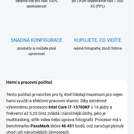
děláme vše pro vaši 100%
po ČR při objednávce nad 1 500
spokojenost
Kč (PPL)
SNADNÁ KONFIGURACE
KUPUJETE, CO VIDÍTE
produkty si můžete plně
reálné fotografie, zboží fotíme
upravovat
Herní a pracovní počítač
Tento počítač je navržen pro ty, kteří hledají maximum pro nejen
herní využití a efektivní pracovní stanici. Díky extrémně
výkonnému procesoru
Intel Core i7-13700KF
s 16 jádry a
frekvencí až 5,20 GHz zvládá i náročnější úlohy, jako je
multitasking, střih videa nebo úprava fotografií. Procesor má v
benchmarku
PassMark
skóre
46 451
bodů, což zaručuje plynulý
chod i při náročnějších činnostech.