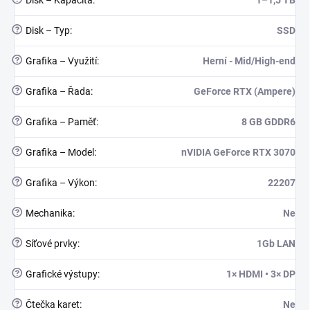
Disk – Kapacita
:
1–1,5 TB
?
Disk – Typ
:
SSD
?
Grafika – Využití
:
Herní - Mid/High-end
?
Grafika – Řada
:
GeForce RTX (Ampere)
?
Grafika – Paměť
:
8 GB GDDR6
?
Grafika – Model
:
nVIDIA GeForce RTX 3070
?
Grafika – Výkon
:
22207
?
Mechanika
:
Ne
?
Síťové prvky
:
1Gb LAN
?
Grafické výstupy
:
1× HDMI • 3× DP
?
Čtečka karet
:
Ne