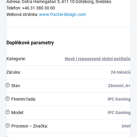
Adresa: Östra Hamngatan 5, 411 10 Göteborg, Švédsko
Telefon: +46 31 380 30 00
Webová stránka:
www.fractal-design.com
Doplňkové parametry
Kategorie
:
Nové i repasované stolní počítače
Záruka
:
24 měsíců
?
Stav
:
Zánovní, A+
?
Firemní řada
:
iPC Gaming
?
Model
:
iPC Gaming
?
Procesor – Značka
:
Intel