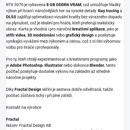
RTX 3070 je vybavena
8 GB GDDR6 VRAM
, což umožňuje hladký
výkon při hraní i náročnějších her na vysoké detaily.
Ray tracing
a
DLSS
zajišťují optimalizaci vizuální kvality bez výrazného dopadu
na plynulost, což je ideální pro hráče, kteří preferují realistický
obraz. Karta je vhodná i pro náročné
kreativní aplikace
, jako je
střih videa
,
3D modelování
nebo
grafický design
a poskytuje
vynikající vyvážení mezi výkonem a cenou, což z ní činí výbornou
volbu pro hráče i profesionály.
Pro ty, kteří chtějí experimentovat s kreativními programy, jako
je
Adobe Photoshop
,
Illustrator
nebo dokonce
Blender
, tento
počítač poskytuje dostatek výkonu na základní až středně
náročné projekty.
Díky
Fractal Design
skříni je sestava dobře odvětraná, takže
počítač zůstává tichý i při plné zátěži.
Kontakt na výrobce
Fractal
Název: Fractal Design AB