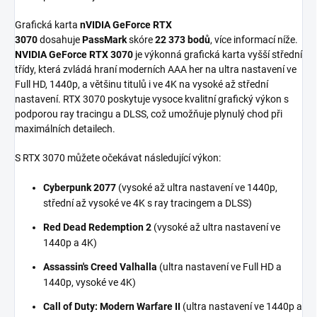
Grafická karta
nVIDIA GeForce RTX
3070
dosahuje
PassMark
skóre
22 373 bodů
, více informací níže.
NVIDIA GeForce RTX 3070
je výkonná grafická karta vyšší střední
třídy, která zvládá hraní moderních AAA her na ultra nastavení ve
Full HD, 1440p, a většinu titulů i ve 4K na vysoké až střední
nastavení. RTX 3070 poskytuje vysoce kvalitní grafický výkon s
podporou ray tracingu a DLSS, což umožňuje plynulý chod při
maximálních detailech.
S RTX 3070 můžete očekávat následující výkon:
Cyberpunk 2077
(vysoké až ultra nastavení ve 1440p,
střední až vysoké ve 4K s ray tracingem a DLSS)
Red Dead Redemption 2
(vysoké až ultra nastavení ve
1440p a 4K)
Assassin's Creed Valhalla
(ultra nastavení ve Full HD a
1440p, vysoké ve 4K)
Call of Duty: Modern Warfare II
(ultra nastavení ve 1440p a