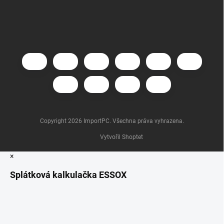
Copyright 2026
ImportPC
. Všechna práva vyhrazena.
Vytvořil Shoptet
×
Splátková kalkulačka ESSOX