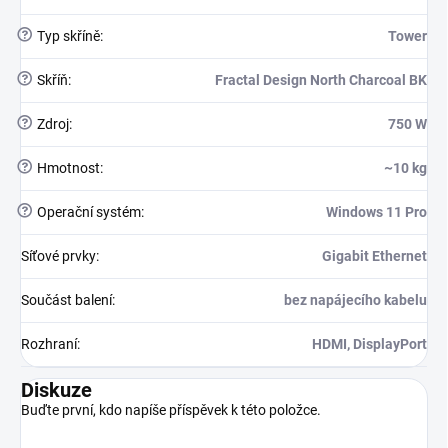
?
Typ skříně
:
Tower
?
Skříň
:
Fractal Design North Charcoal BK
?
Zdroj
:
750 W
?
Hmotnost
:
~10 kg
?
Operační systém
:
Windows 11 Pro
Síťové prvky
:
Gigabit Ethernet
Součást balení
:
bez napájecího kabelu
Rozhraní
:
HDMI, DisplayPort
Diskuze
Buďte první, kdo napíše příspěvek k této položce.