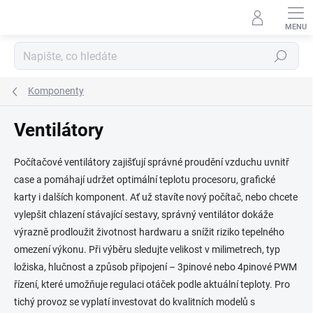
Přejít
na
obsah
Hledat
Komponenty
Ventilátory
Počítačové ventilátory zajišťují správné proudění vzduchu uvnitř
case a pomáhají udržet optimální teplotu procesoru, grafické
karty i dalších komponent. Ať už stavíte nový počítač, nebo chcete
vylepšit chlazení stávající sestavy, správný ventilátor dokáže
výrazně prodloužit životnost hardwaru a snížit riziko tepelného
omezení výkonu. Při výběru sledujte velikost v milimetrech, typ
ložiska, hlučnost a způsob připojení – 3pinové nebo 4pinové PWM
řízení, které umožňuje regulaci otáček podle aktuální teploty. Pro
tichý provoz se vyplatí investovat do kvalitních modelů s