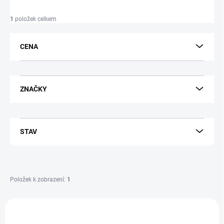
í
p
1
položek celkem
r
o
d
CENA
u
k
t
ů
ZNAČKY
STAV
Položek k zobrazení:
1
V
ý
DELL-FAN-024J21-A3290