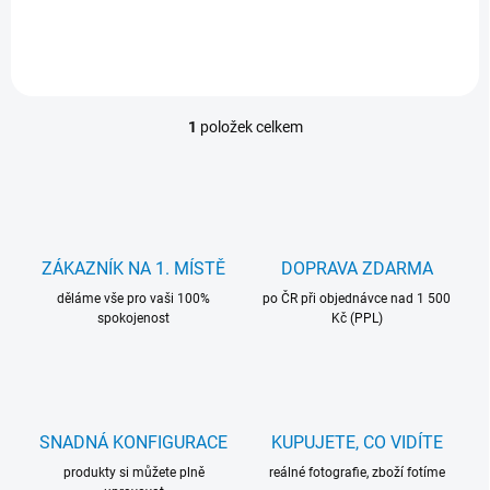
1
položek celkem
O
v
l
á
d
a
c
ZÁKAZNÍK NA 1. MÍSTĚ
DOPRAVA ZDARMA
í
děláme vše pro vaši 100%
p
po ČR při objednávce nad 1 500
spokojenost
Kč (PPL)
r
v
k
y
v
ý
SNADNÁ KONFIGURACE
KUPUJETE, CO VIDÍTE
p
i
produkty si můžete plně
reálné fotografie, zboží fotíme
s