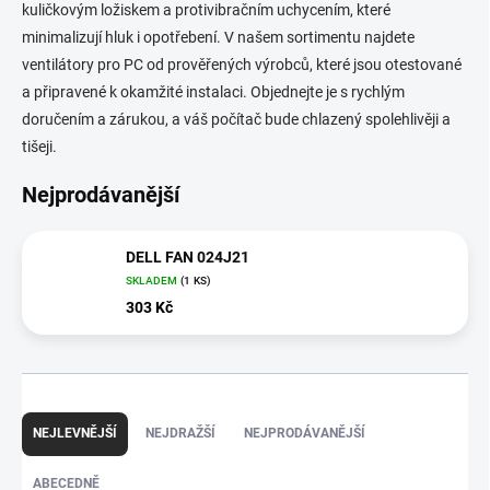
kuličkovým ložiskem a protivibračním uchycením, které
minimalizují hluk i opotřebení. V našem sortimentu najdete
ventilátory pro PC od prověřených výrobců, které jsou otestované
a připravené k okamžité instalaci. Objednejte je s rychlým
doručením a zárukou, a váš počítač bude chlazený spolehlivěji a
tišeji.
Nejprodávanější
DELL FAN 024J21
SKLADEM
(1 KS)
303 Kč
Ř
a
NEJLEVNĚJŠÍ
NEJDRAŽŠÍ
NEJPRODÁVANĚJŠÍ
z
e
ABECEDNĚ
n