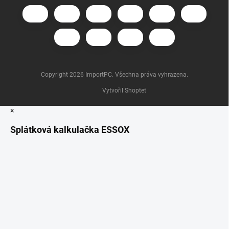
Copyright 2026
ImportPC
. Všechna práva vyhrazena.
Vytvořil Shoptet
×
Splátková kalkulačka ESSOX