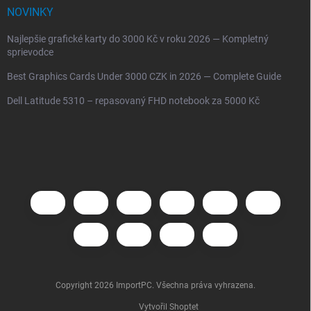
NOVINKY
Najlepšie grafické karty do 3000 Kč v roku 2026 — Kompletný
sprievodce
Best Graphics Cards Under 3000 CZK in 2026 — Complete Guide
Dell Latitude 5310 – repasovaný FHD notebook za 5000 Kč
Copyright 2026
ImportPC
. Všechna práva vyhrazena.
Vytvořil Shoptet