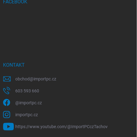
FACEBOOK
KONTAKT
obchod
@
importpc.cz
603 593 660
@importpc.cz
importpc.cz
https://www.youtube.com/@ImportPCczTachov