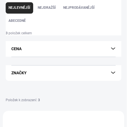
Ř
a
NEJLEVNĚJŠÍ
NEJDRAŽŠÍ
NEJPRODÁVANĚJŠÍ
z
e
ABECEDNĚ
n
í
p
3
položek celkem
r
o
d
CENA
u
k
t
ů
ZNAČKY
Položek k zobrazení:
3
V
ý
105942
p