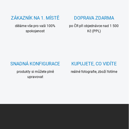
d
a
c
ZÁKAZNÍK NA 1. MÍSTĚ
DOPRAVA ZDARMA
í
děláme vše pro vaši 100%
p
po ČR při objednávce nad 1 500
spokojenost
Kč (PPL)
r
v
k
y
v
ý
SNADNÁ KONFIGURACE
KUPUJETE, CO VIDÍTE
p
i
produkty si můžete plně
reálné fotografie, zboží fotíme
s
upravovat
u
Z
Á
P
A