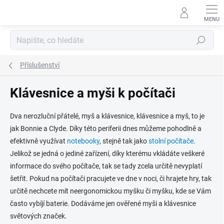
Přejít
na
obsah
Hledat
Příslušenství
Klávesnice a myši k počítači
Dva nerozluční přátelé, myš a klávesnice, klávesnice a myš, to je
jak Bonnie a Clyde. Díky této periferii dnes můžeme pohodlně a
efektivně využívat
notebooky
, stejně tak jako
stolní počítače
.
Jelikož se jedná o jediné zařízení, díky kterému vkládáte veškeré
informace do svého počítače, tak se tady zcela určitě nevyplatí
šetřit. Pokud na počítači pracujete ve dne v noci, či hrajete hry, tak
určitě nechcete mít neergonomickou myšku či myšku, kde se Vám
často vybíjí baterie. Dodáváme jen ověřené myši a klávesnice
světových značek.