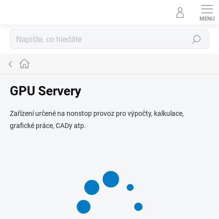
Přejít
na
obsah
Hledat
Domů
GPU Servery
Zařízení určené na nonstop provoz pro výpočty, kalkulace,
grafické práce, CADy atp.