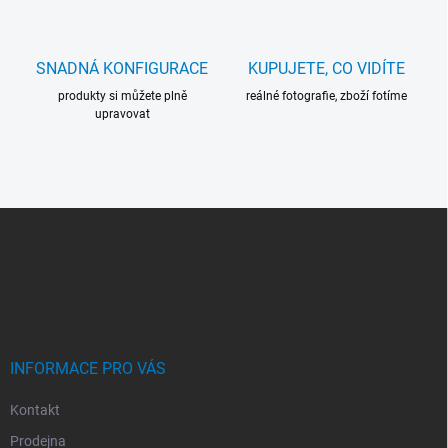
SNADNÁ KONFIGURACE
KUPUJETE, CO VIDÍTE
produkty si můžete plně
reálné fotografie, zboží fotíme
upravovat
Z
Á
P
A
T
Í
INFORMACE PRO VÁS
Kontakt
Prodejna