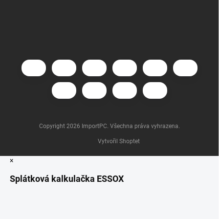
Copyright 2026
ImportPC
. Všechna práva vyhrazena.
Vytvořil Shoptet
×
Splátková kalkulačka ESSOX