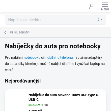
Přejít
na
obsah
Hledat
Příslušenství
Nabíječky do auta pro notebooky
Pro nabíjení
notebooku
či
mobilního telefonu
nabízíme adaptéry
do auta, díky kterém je možné nabíjet či přímo i využívat laptop na
cestě.
Nejprodávanější
Nabíječka do auta Movano 100W USB type C
USB-C
SKLADEM
(2 KS)
1 109 Kč