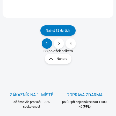
Načíst 12 dalších
1
4
O
S
v
t
38
položek celkem
l
r
Nahoru
á
á
d
n
a
k
c
o
í
p
v
r
á
v
ZÁKAZNÍK NA 1. MÍSTĚ
DOPRAVA ZDARMA
n
k
í
děláme vše pro vaši 100%
po ČR při objednávce nad 1 500
y
spokojenost
Kč (PPL)
v
ý