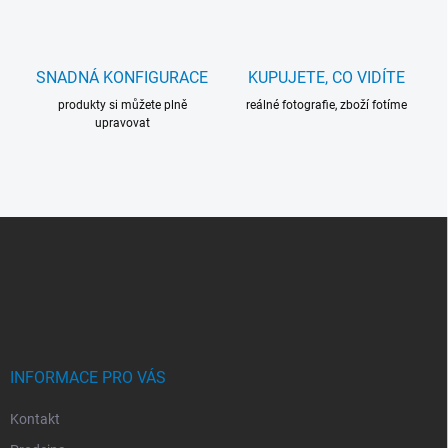
p
i
s
u
SNADNÁ KONFIGURACE
KUPUJETE, CO VIDÍTE
produkty si můžete plně
reálné fotografie, zboží fotíme
upravovat
Z
Á
P
A
T
Í
INFORMACE PRO VÁS
Kontakt