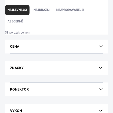
Ř
a
NEJLEVNĚJŠÍ
NEJDRAŽŠÍ
NEJPRODÁVANĚJŠÍ
z
e
ABECEDNĚ
n
í
p
38
položek celkem
r
o
d
CENA
u
k
t
ů
ZNAČKY
KONEKTOR
VÝKON