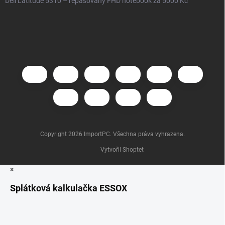
Dell Latitude 5310 – repasovaný FHD notebook za 5000 Kč
Copyright 2026
ImportPC
. Všechna práva vyhrazena.
Vytvořil Shoptet
×
Splátková kalkulačka ESSOX