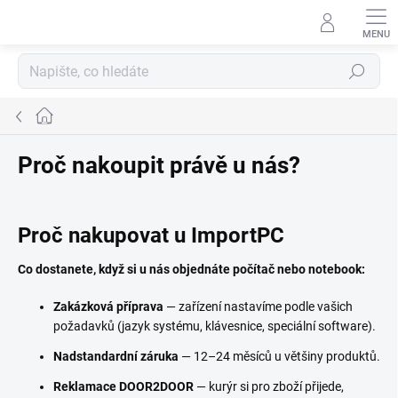
Přejít
na
obsah
Hledat
Domů
Proč nakoupit právě u nás?
Proč nakupovat u ImportPC
Co dostanete, když si u nás objednáte počítač nebo notebook:
Zakázková příprava
— zařízení nastavíme podle vašich
požadavků (jazyk systému, klávesnice, speciální software).
Nadstandardní záruka
— 12–24 měsíců u většiny produktů.
Reklamace DOOR2DOOR
— kurýr si pro zboží přijede,