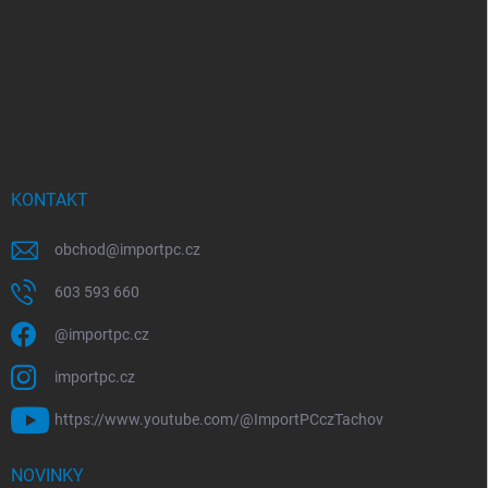
KONTAKT
obchod
@
importpc.cz
603 593 660
@importpc.cz
importpc.cz
https://www.youtube.com/@ImportPCczTachov
NOVINKY