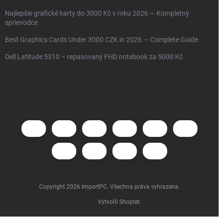
Najlepšie grafické karty do 3000 Kč v roku 2026 — Kompletný
sprievodce
Best Graphics Cards Under 3000 CZK in 2026 — Complete Guide
Dell Latitude 5310 – repasovaný FHD notebook za 5000 Kč
Copyright 2026
ImportPC
. Všechna práva vyhrazena.
Vytvořil Shoptet