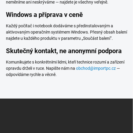
neměníme ani neskrýváme — najdete je všechny veřejně.
Windows a příprava v ceně
Každý počítač i notebook dodáváme s předinstalovaným a
aktivovaným operačním systémem Windows. Přesný obsah balení
najdete u každého produktu v parametru „Součást balení“.
Skutečný kontakt, ne anonymní podpora
Komunikujete s konkrétními lidmi, kteří technice rozumí a zařízení
opravdu drželi v ruce. Napište nám na
obchod@importpc.cz
—
odpovídáme rychle a věcně.
Z
Á
P
A
T