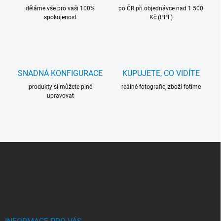
k
í
děláme vše pro vaši 100%
po ČR při objednávce nad 1 500
y
spokojenost
Kč (PPL)
v
ý
p
i
s
u
SNADNÁ KONFIGURACE
KUPUJETE, CO VIDÍTE
produkty si můžete plně
reálné fotografie, zboží fotíme
upravovat
Z
Á
P
A
T
Í