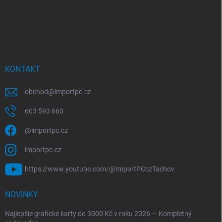
KONTAKT
obchod
@
importpc.cz
603 593 660
@importpc.cz
importpc.cz
https://www.youtube.com/@ImportPCczTachov
NOVINKY
Najlepšie grafické karty do 3000 Kč v roku 2026 — Kompletný