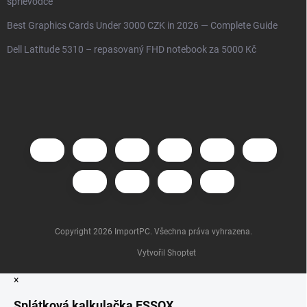
sprievodce
Best Graphics Cards Under 3000 CZK in 2026 — Complete Guide
Dell Latitude 5310 – repasovaný FHD notebook za 5000 Kč
Copyright 2026
ImportPC
. Všechna práva vyhrazena.
Vytvořil Shoptet
×
Splátková kalkulačka ESSOX