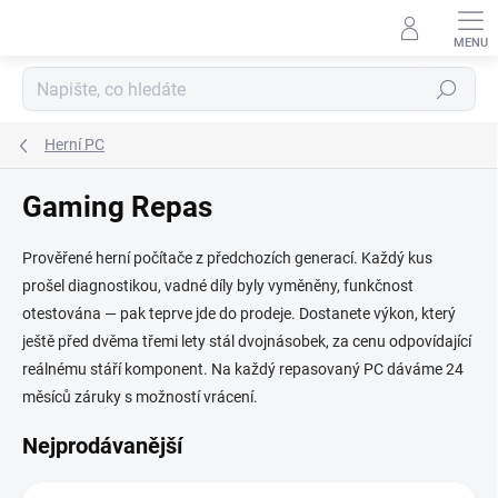
Přejít
na
obsah
Hledat
Herní PC
Gaming Repas
Prověřené herní počítače z předchozích generací. Každý kus
prošel diagnostikou, vadné díly byly vyměněny, funkčnost
otestována — pak teprve jde do prodeje. Dostanete výkon, který
ještě před dvěma třemi lety stál dvojnásobek, za cenu odpovídající
reálnému stáří komponent. Na každý repasovaný PC dáváme 24
měsíců záruky s možností vrácení.
Nejprodávanější