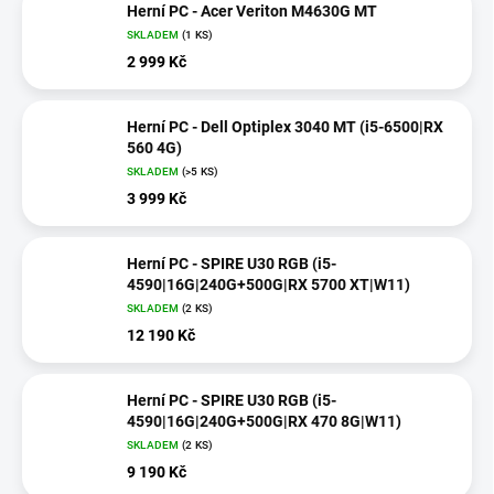
Herní PC - Acer Veriton M4630G MT
SKLADEM
(1 KS)
2 999 Kč
Herní PC - Dell Optiplex 3040 MT (i5-6500|RX
560 4G)
SKLADEM
(>5 KS)
3 999 Kč
Herní PC - SPIRE U30 RGB (i5-
4590|16G|240G+500G|RX 5700 XT|W11)
SKLADEM
(2 KS)
12 190 Kč
Herní PC - SPIRE U30 RGB (i5-
4590|16G|240G+500G|RX 470 8G|W11)
SKLADEM
(2 KS)
9 190 Kč