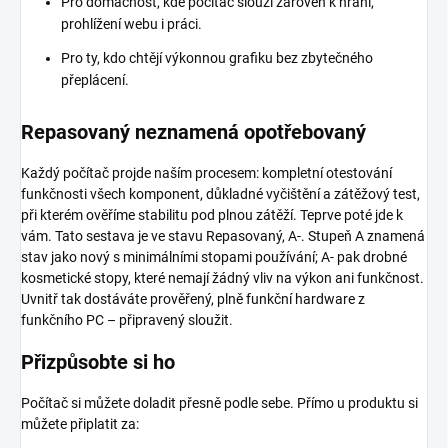
Pro domácnost, kde počítač slouží zároveň k hraní,
prohlížení webu i práci.
Pro ty, kdo chtějí výkonnou grafiku bez zbytečného
přeplácení.
Repasovaný neznamená opotřebovaný
Každý počítač projde naším procesem: kompletní otestování
funkčnosti všech komponent, důkladné vyčištění a zátěžový test,
při kterém ověříme stabilitu pod plnou zátěží. Teprve poté jde k
vám. Tato sestava je ve stavu Repasovaný, A-. Stupeň A znamená
stav jako nový s minimálními stopami používání; A- pak drobné
kosmetické stopy, které nemají žádný vliv na výkon ani funkčnost.
Uvnitř tak dostáváte prověřený, plně funkční hardware z
funkčního PC – připravený sloužit.
Přizpůsobte si ho
Počítač si můžete doladit přesně podle sebe. Přímo u produktu si
můžete připlatit za: