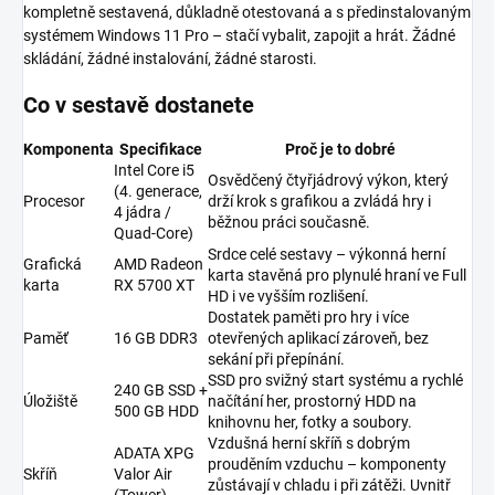
kompletně sestavená, důkladně otestovaná a s předinstalovaným
systémem Windows 11 Pro – stačí vybalit, zapojit a hrát. Žádné
skládání, žádné instalování, žádné starosti.
Co v sestavě dostanete
Komponenta
Specifikace
Proč je to dobré
Intel Core i5
Osvědčený čtyřjádrový výkon, který
(4. generace,
Procesor
drží krok s grafikou a zvládá hry i
4 jádra /
běžnou práci současně.
Quad-Core)
Srdce celé sestavy – výkonná herní
Grafická
AMD Radeon
karta stavěná pro plynulé hraní ve Full
karta
RX 5700 XT
HD i ve vyšším rozlišení.
Dostatek paměti pro hry i více
Paměť
16 GB DDR3
otevřených aplikací zároveň, bez
sekání při přepínání.
SSD pro svižný start systému a rychlé
240 GB SSD +
Úložiště
načítání her, prostorný HDD na
500 GB HDD
knihovnu her, fotky a soubory.
Vzdušná herní skříň s dobrým
ADATA XPG
prouděním vzduchu – komponenty
Skříň
Valor Air
zůstávají v chladu i při zátěži. Uvnitř
(Tower)