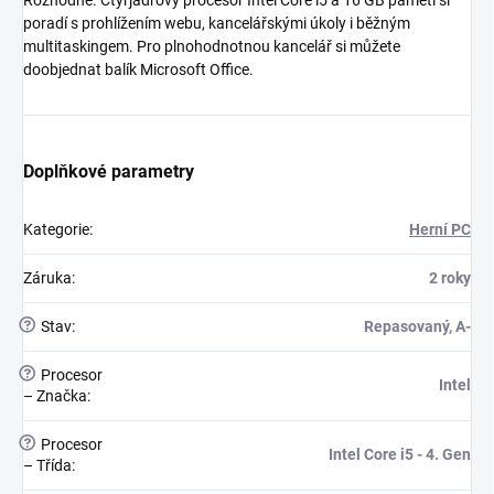
poradí s prohlížením webu, kancelářskými úkoly i běžným
multitaskingem. Pro plnohodnotnou kancelář si můžete
doobjednat balík Microsoft Office.
Doplňkové parametry
Kategorie
:
Herní PC
Záruka
:
2 roky
?
Stav
:
Repasovaný, A-
?
Procesor
Intel
– Značka
:
?
Procesor
Intel Core i5 - 4. Gen
– Třída
: