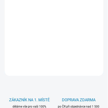
KANCELÁŘSKÝ
?
SOFTWARE
MŮŽEME DORUČIT DO:
12.8.2026
−
+
Přidat do košíku
Herní počítač s Intel Core i5-4590, 16 GB DDR3, 240 GB SSD + 500
GB HDD, AMD Radeon RX 5700 XT a Windows 11 Pro. Ideální pro
hraní ve Full HD.
DETAILNÍ INFORMACE
ZEPTAT SE
HLÍDAT
ZÁKAZNÍK NA 1. MÍSTĚ
DOPRAVA ZDARMA
děláme vše pro vaši 100%
po ČR při objednávce nad 1 500