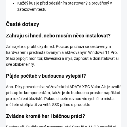
Každý kus je před odesláním otestovaný a prověřený v
zátěžovém testu.
Časté dotazy
Zahraju si hned, nebo musím něco instalovat?
Zahrajete si prakticky ihned. Počítač přichází se sestaveným
hardwarem i předinstalovaným a aktivovaným Windows 11 Pro.
Stačí připojit monitor, klávesnici a myš, zapnout a doinstalovat si
své oblíbené hry.
Půjde počítač v budoucnu vylepšit?
Ano. Díky provedení ve věžové skříni ADATA XPG Valor Air je uvnitř
přístup ke komponentám, takže je do budoucna prostor například
pro rozšíření úložiště. Pokud chcete rovnou víc rychlého místa,
můžete si připlatit za větší SSD přímo u produktu.
Zvládne kromě her i běžnou práci?
Rozhodně. Čtyřjádrový procesor Intel Core i5 a 16 GB paměti si