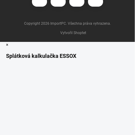
Copyright 2026
ImportPC
. Všechna práva vyhrazena.
Vytvořil Shoptet
×
Splátková kalkulačka ESSOX