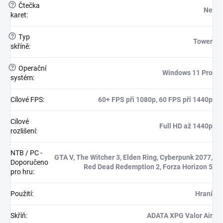
?
Čtečka
Ne
karet
:
?
Typ
Tower
skříně
:
?
Operační
Windows 11 Pro
systém
:
Cílové FPS
:
60+ FPS při 1080p, 60 FPS při 1440p
Cílové
Full HD až 1440p
rozlišení
:
NTB / PC -
GTA V, The Witcher 3, Elden Ring, Cyberpunk 2077,
Doporučeno
Red Dead Redemption 2, Forza Horizon 5
pro hru
:
Použití
:
Hraní
Skříň
:
ADATA XPG Valor Air