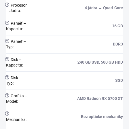
?
Procesor
4 jádra → Quad-Core
– Jádra
:
?
Paměť –
16 GB
Kapacita
:
?
Paměť –
DDR3
Typ
:
?
Disk –
240 GB SSD, 500 GB HDD
Kapacita
:
?
Disk –
SSD
Typ
:
?
Grafika –
AMD Radeon RX 5700 XT
Model
:
?
Bez optické mechaniky
Mechanika
: