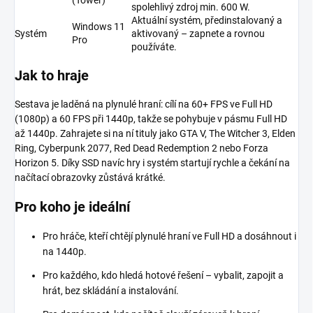
spolehlivý zdroj min. 600 W.
Aktuální systém, předinstalovaný a
Windows 11
Systém
aktivovaný – zapnete a rovnou
Pro
používáte.
Jak to hraje
Sestava je laděná na plynulé hraní: cílí na 60+ FPS ve Full HD
(1080p) a 60 FPS při 1440p, takže se pohybuje v pásmu Full HD
až 1440p. Zahrajete si na ní tituly jako GTA V, The Witcher 3, Elden
Ring, Cyberpunk 2077, Red Dead Redemption 2 nebo Forza
Horizon 5. Díky SSD navíc hry i systém startují rychle a čekání na
načítací obrazovky zůstává krátké.
Pro koho je ideální
Pro hráče, kteří chtějí plynulé hraní ve Full HD a dosáhnout i
na 1440p.
Pro každého, kdo hledá hotové řešení – vybalit, zapojit a
hrát, bez skládání a instalování.