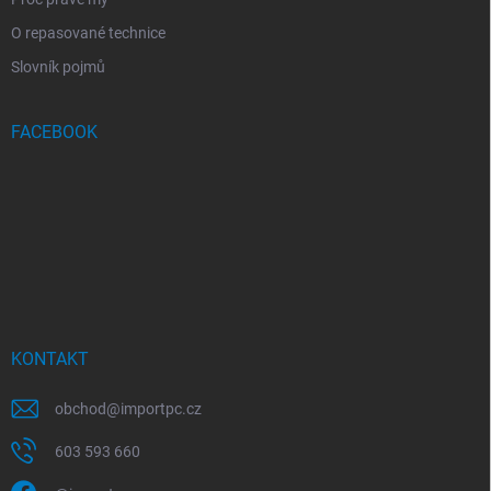
O repasované technice
Slovník pojmů
FACEBOOK
KONTAKT
obchod
@
importpc.cz
603 593 660