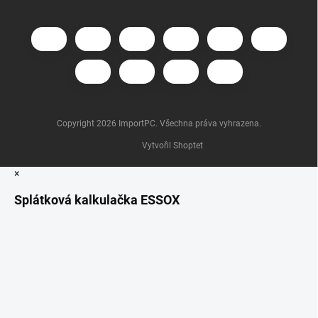
Copyright 2026
ImportPC
. Všechna práva vyhrazena.
Vytvořil Shoptet
×
Splátková kalkulačka ESSOX