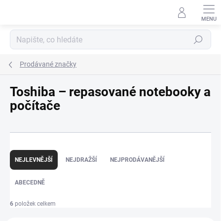
Přejít
na
obsah
Hledat
Prodávané značky
Toshiba – repasované notebooky a
počítače
Ř
a
NEJLEVNĚJŠÍ
NEJDRAŽŠÍ
NEJPRODÁVANĚJŠÍ
z
e
ABECEDNĚ
n
í
p
6
položek celkem
r