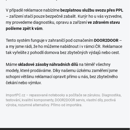
V případě reklamace nabízíme
bezplatnou službu svozu přes PPL
– zařízení stačí pouze bezpečně zabalit. Kurýr ho u vás vyzvedne,
my provedeme diagnostiku, opravu a zařízení
ve zdravém stavu
pošleme zpět k vám
.
Tento systém funguje v zahraničí pod označením
DOOR2DOOR
–
a my jsme rádi, že ho můžeme nabídnout i v rámci ČR. Reklamace
tak vyřešíte z pohodlí domova bez zbytečných výdajů nebo cest.
Máme
skladové zásoby náhradních dílů
na téměř všechny
modely, které prodáváme. Díky našemu úzkému zaměření jsme
schopni většinu reklamací opravit přímo u nás, bez zbytečného
čekání nebo výmluv.
ImportPC.cz – repasované notebooky a počítače se zárukou. Diagnostika,
testování, kvalitní komponenty, DOOR2DOOR servis, vlastní díly, poctivá
výroba, rozumné alternativy. Přímo od importéra.