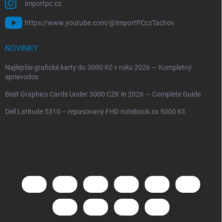
importpc.cz
https://www.youtube.com/@ImportPCczTachov
NOVINKY
Najlepšie grafické karty do 3000 Kč v roku 2026 — Kompletný
sprievodce
Best Graphics Cards Under 3000 CZK in 2026 — Complete Guide
Dell Latitude 5310 – repasovaný FHD notebook za 5000 Kč