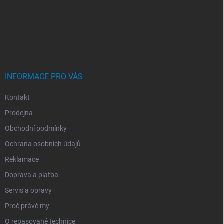
Z
Á
P
A
T
Í
INFORMACE PRO VÁS
Kontakt
Prodejna
Obchodní podmínky
Ochrana osobních údajů
Reklamace
Doprava a platba
Servis a opravy
Proč právě my
O repasované technice