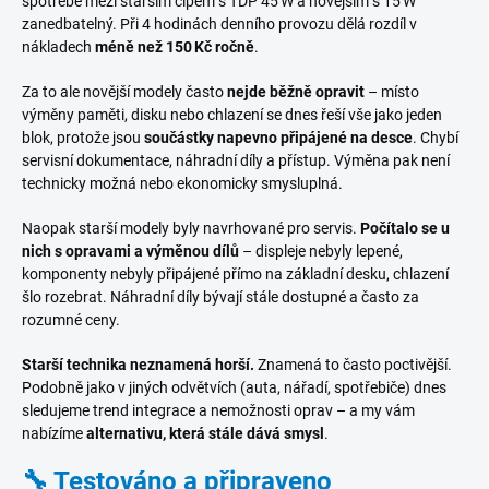
spotřebě mezi starším čipem s TDP 45 W a novějším s 15 W
zanedbatelný. Při 4 hodinách denního provozu dělá rozdíl v
nákladech
méně než 150 Kč ročně
.
Za to ale novější modely často
nejde běžně opravit
– místo
výměny paměti, disku nebo chlazení se dnes řeší vše jako jeden
blok, protože jsou
součástky napevno připájené na desce
. Chybí
servisní dokumentace, náhradní díly a přístup. Výměna pak není
technicky možná nebo ekonomicky smysluplná.
Naopak starší modely byly navrhované pro servis.
Počítalo se u
nich s opravami a výměnou dílů
– displeje nebyly lepené,
komponenty nebyly připájené přímo na základní desku, chlazení
šlo rozebrat. Náhradní díly bývají stále dostupné a často za
rozumné ceny.
Starší technika neznamená horší.
Znamená to často poctivější.
Podobně jako v jiných odvětvích (auta, nářadí, spotřebiče) dnes
sledujeme trend integrace a nemožnosti oprav – a my vám
nabízíme
alternativu, která stále dává smysl
.
🔧 Testováno a připraveno