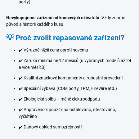
porty).
o
k
Nevykupujeme zařízení od koncových uživatelů
. Vždy známe
y
původ a historii každého kusu.
–
💡 Proč zvolit repasované zařízení?
I
m
✔️ Výrazně nižší cena oproti novému
p
o
✔️ Záruka minimálně 12 měsíců (u vybraných modelů až 24
a více měsíců)
r
t
✔️ Kvalitní značkové komponenty a robustní provedení
P
✔️ Speciální výbava (COM porty, TPM, FireWire atd.)
C
✔️ Ekologická volba – méně elektroodpadu
.
c
✔️ Připraveno k použití: nainstalováno, otestováno,
vyčištěno
z
✔️ Daňový doklad samozřejmostí