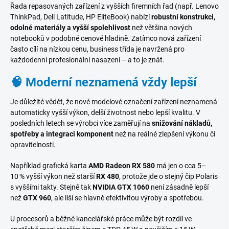
Řada repasovaných zařízení z vyšších firemních řad (např. Lenovo
ThinkPad, Dell Latitude, HP EliteBook) nabízí
robustní konstrukci,
odolné materiály a vyšší spolehlivost
než většina nových
notebooků v podobné cenové hladině. Zatímco nová zařízení
často cílí na nízkou cenu, business třída je navržená pro
každodenní profesionální nasazení – a to je znát.
🧠 Moderní neznamená vždy lepší
Je důležité vědět, že nové modelové označení zařízení neznamená
automaticky vyšší výkon, delší životnost nebo lepší kvalitu. V
posledních letech se výrobci více zaměřují na
snižování nákladů,
spotřeby a integraci komponent
než na reálné zlepšení výkonu či
opravitelnosti.
Například grafická karta
AMD Radeon RX 580
má jen o cca 5–
10 % vyšší výkon než starší
RX 480
, protože jde o stejný čip Polaris
s vyššími takty. Stejně tak
NVIDIA GTX 1060
není zásadně lepší
než
GTX 960
, ale liší se hlavně efektivitou výroby a spotřebou.
U procesorů a běžné kancelářské práce může být rozdíl ve