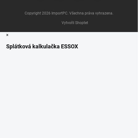
Copyright 2026
ImportPC
. Všechna práva vyhrazena.
Vytvořil Shoptet
×
Splátková kalkulačka ESSOX