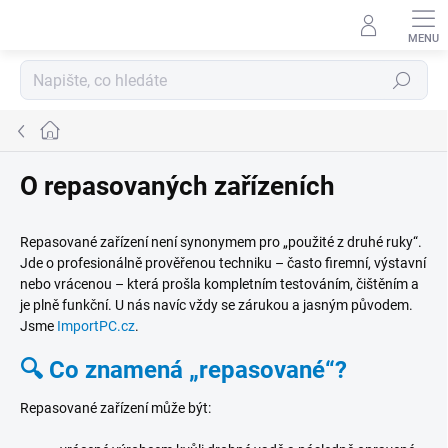
Přejít
na
obsah
Hledat
Domů
O repasovaných zařízeních
Repasované zařízení není synonymem pro „použité z druhé ruky“.
R
Jde o profesionálně prověřenou techniku – často firemní, výstavní
nebo vrácenou – která prošla kompletním testováním, čištěním a
e
je plně funkční. U nás navíc vždy se zárukou a jasným původem.
p
Jsme
ImportPC.cz
.
a
s
🔍 Co znamená „repasované“?
o
Repasované zařízení může být:
v
a