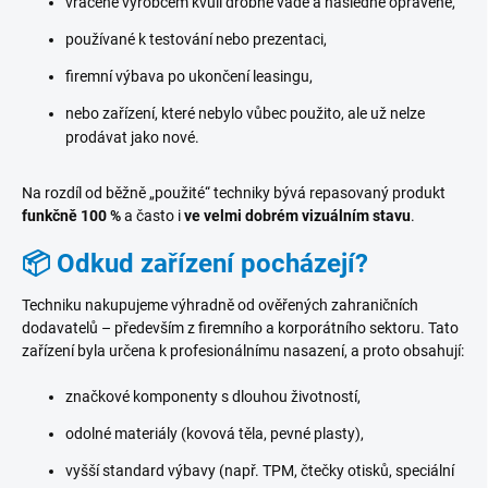
vrácené výrobcem kvůli drobné vadě a následně opravené,
n
používané k testování nebo prezentaci,
é
firemní výbava po ukončení leasingu,
p
o
nebo zařízení, které nebylo vůbec použito, ale už nelze
č
prodávat jako nové.
í
t
Na rozdíl od běžně „použité“ techniky bývá repasovaný produkt
funkčně 100 %
a často i
ve velmi dobrém vizuálním stavu
.
a
č
📦 Odkud zařízení pocházejí?
e
a
Techniku nakupujeme výhradně od ověřených zahraničních
dodavatelů – především z firemního a korporátního sektoru. Tato
n
zařízení byla určena k profesionálnímu nasazení, a proto obsahují:
o
t
značkové komponenty s dlouhou životností,
e
odolné materiály (kovová těla, pevné plasty),
b
vyšší standard výbavy (např. TPM, čtečky otisků, speciální
o