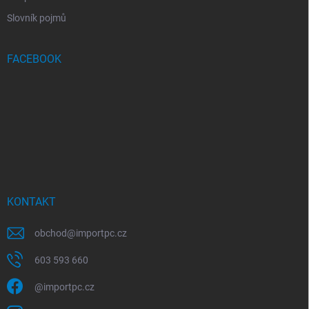
Slovník pojmů
FACEBOOK
KONTAKT
obchod
@
importpc.cz
603 593 660
@importpc.cz