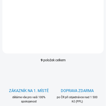
Dell Latitude 9420 2v1 Core i5|16GB|512GB|WQXGA
Repasovaný • Stav A
16 999 Kč
Detail
14 049 Kč bez DPH
i5-1145G7 • 16GB • 512GB • 14.0" WQXGA IPS Dotyk • Iris Xe • Wi‑Fi •
BT • LAN • Win 11 Pro
9
položek celkem
O
v
l
á
d
a
c
ZÁKAZNÍK NA 1. MÍSTĚ
DOPRAVA ZDARMA
í
děláme vše pro vaši 100%
p
po ČR při objednávce nad 1 500
spokojenost
Kč (PPL)
r