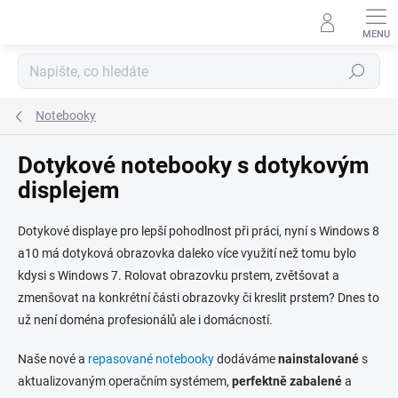
Přejít
na
obsah
Hledat
Notebooky
Dotykové notebooky s dotykovým
displejem
Dotykové displaye pro lepší pohodlnost při práci, nyní s Windows 8
a10 má dotyková obrazovka daleko více využití než tomu bylo
kdysi s Windows 7. Rolovat obrazovku prstem, zvětšovat a
zmenšovat na konkrétní části obrazovky či kreslit prstem? Dnes to
už není doména profesionálů ale i domácností.
Naše nové a
repasované notebooky
dodáváme
nainstalované
s
aktualizovaným operačním systémem,
perfektně zabalené
a