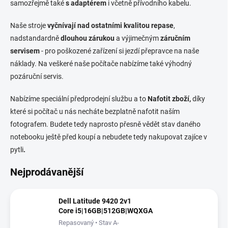
samozřejmě také
s adaptérem
i včetně přívodního kabelu.
Naše stroje
vyčnívají nad ostatními kvalitou repase
,
nadstandardně
dlouhou zárukou
a výjimečným
záručním
servisem
- pro poškozené zařízení si jezdí přepravce na naše
náklady. Na veškeré naše počítače nabízíme také výhodný
pozáruční servis.
Nabízíme speciální předprodejní službu a to
Nafotit zboží,
díky
které si počítač u nás necháte bezplatně nafotit naším
fotografem. Budete tedy naprosto přesně vědět stav daného
notebooku ještě před koupí a nebudete tedy nakupovat zajíce v
pytli
.
Nejprodávanější
Dell Latitude 9420 2v1
Core i5|16GB|512GB|WQXGA
Repasovaný • Stav A-