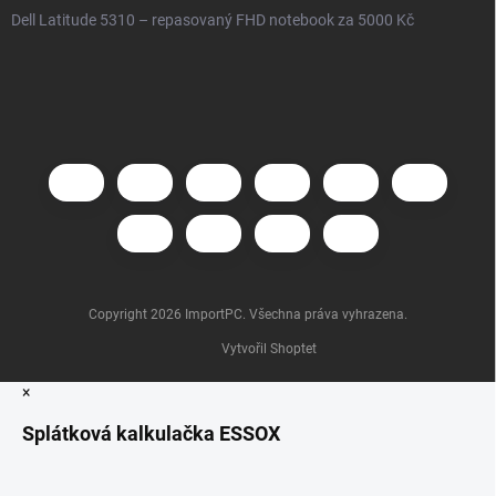
Dell Latitude 5310 – repasovaný FHD notebook za 5000 Kč
Copyright 2026
ImportPC
. Všechna práva vyhrazena.
Vytvořil Shoptet
×
Splátková kalkulačka ESSOX