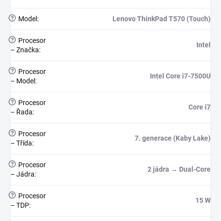
?
Model
:
Lenovo ThinkPad T570 (Touch)
?
Procesor
Intel
– Značka
:
?
Procesor
Intel Core i7-7500U
– Model
:
?
Procesor
Core i7
– Řada
:
?
Procesor
7. generace (Kaby Lake)
– Třída
:
?
Procesor
2 jádra → Dual-Core
– Jádra
:
?
Procesor
15 W
– TDP
: