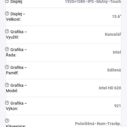
?
Displej
:
1920×1080 • IPS • Matný • Touch
?
Displej –
15.6"
Velikost
:
?
Grafika –
Kancelář
Využití
:
?
Grafika –
Intel
Řada
:
?
Grafika –
Sdílená
Paměť
:
?
Grafika –
Intel HD 620
Model
:
?
Grafika –
921
Výkon
:
?
Počeštěná • Num •Trackp.
Klávesnice
: