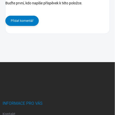
Buďte první, kdo napíše příspěvek k této položce.
Přidat komentář
Z
Á
P
A
T
Í
INFORMACE PRO VÁS
Kontakt