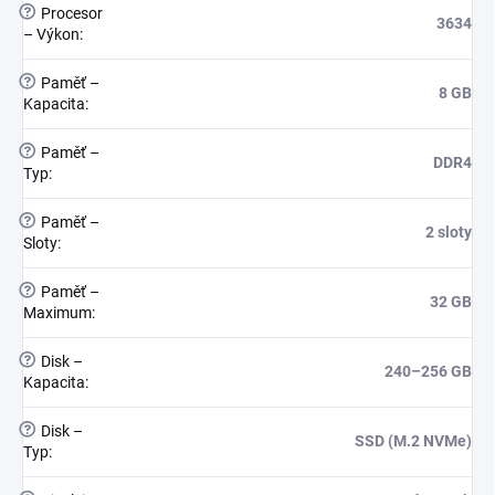
?
Procesor
3634
– Výkon
:
?
Paměť –
8 GB
Kapacita
:
?
Paměť –
DDR4
Typ
:
?
Paměť –
2 sloty
Sloty
:
?
Paměť –
32 GB
Maximum
:
?
Disk –
240–256 GB
Kapacita
:
?
Disk –
SSD (M.2 NVMe)
Typ
: