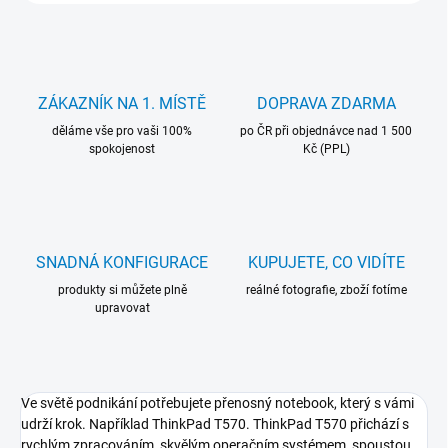
ZÁKAZNÍK NA 1. MÍSTĚ
DOPRAVA ZDARMA
děláme vše pro vaši 100%
po ČR při objednávce nad 1 500
spokojenost
Kč (PPL)
SNADNÁ KONFIGURACE
KUPUJETE, CO VIDÍTE
produkty si můžete plně
reálné fotografie, zboží fotíme
upravovat
Ve světě podnikání potřebujete přenosný notebook, který s vámi
udrží krok. Například ThinkPad T570. ThinkPad T570 přichází s
rychlým zpracováním, skvělým operačním systémem, spoustou