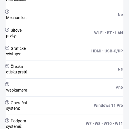
?
Ne
Mechanika
:
?
Síťové
Wi-Fi • BT • LAN
prvky
:
?
Grafické
HDMI • USB-C/DP
výstupy
:
?
Čtečka
Ne
otisku prstů
:
?
Ano
Webkamera
:
?
Operační
Windows 11 Pro
systém
:
?
Podpora
W7 • W8 • W10 • W11
systémů
: