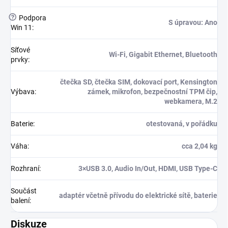
?
Podpora
S úpravou: Ano
Win 11
:
Síťové
Wi-Fi, Gigabit Ethernet, Bluetooth
prvky
:
čtečka SD, čtečka SIM, dokovací port, Kensington
Výbava
:
zámek, mikrofon, bezpečnostní TPM čip,
webkamera, M.2
Baterie
:
otestovaná, v pořádku
Váha
:
cca 2,04 kg
Rozhraní
:
3×USB 3.0, Audio In/Out, HDMI, USB Type-C
Součást
adaptér včetně přívodu do elektrické sítě, baterie
balení
:
Diskuze