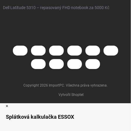
Dell Latitude 5310 – repasovaný FHD notebook za 5000 Kč
Copyright 2026
ImportPC
. Všechna práva vyhrazena.
Vytvořil Shoptet
×
Splátková kalkulačka ESSOX