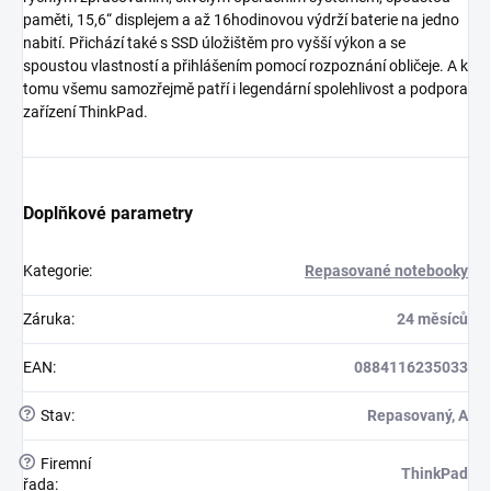
paměti, 15,6“ displejem a až 16hodinovou výdrží baterie na jedno
nabití. Přichází také s SSD úložištěm pro vyšší výkon a se
spoustou vlastností a přihlášením pomocí rozpoznání obličeje. A k
tomu všemu samozřejmě patří i legendární spolehlivost a podpora
zařízení ThinkPad.
Doplňkové parametry
Kategorie
:
Repasované notebooky
Záruka
:
24 měsíců
EAN
:
0884116235033
?
Stav
:
Repasovaný, A
?
Firemní
ThinkPad
řada
: