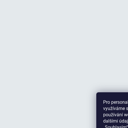
Pro personal
využíváme s
používání we
dalšími údaj
„Souhlasím“