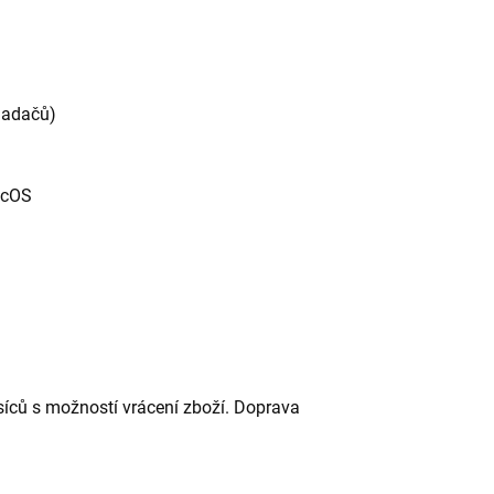
vladačů)
acOS
íců s možností vrácení zboží. Doprava