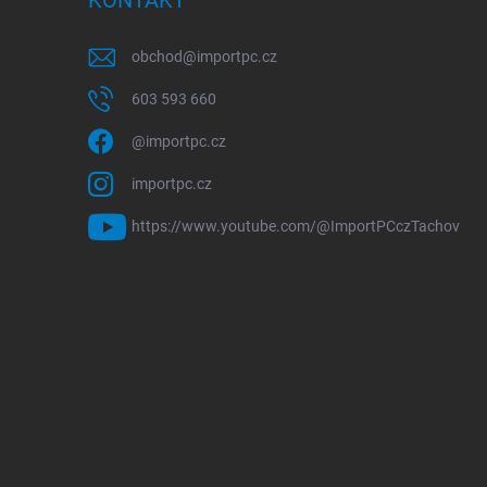
KONTAKT
obchod
@
importpc.cz
603 593 660
@importpc.cz
importpc.cz
https://www.youtube.com/@ImportPCczTachov