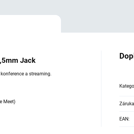
Dop
3,5mm Jack
 konference a streaming.
Katego
e Meet)
Záruk
EAN
: