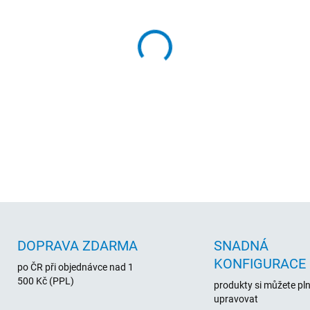
cena:
MŮŽEME DORUČIT DO:
12.8.2
−
+
Webkamera 720p USB + 3,5m
a konference. Záruka 24 měs
DETAILNÍ INFORMACE
DOPRAVA ZDARMA
SNADNÁ
KONFIGURACE
po ČR při objednávce nad 1
500 Kč (PPL)
produkty si můžete pl
upravovat