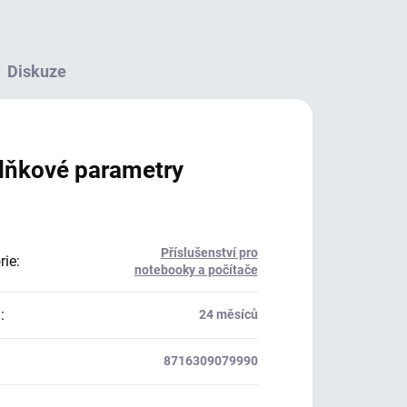
Diskuze
lňkové parametry
Příslušenství pro
rie
:
notebooky a počítače
a
:
24 měsíců
8716309079990