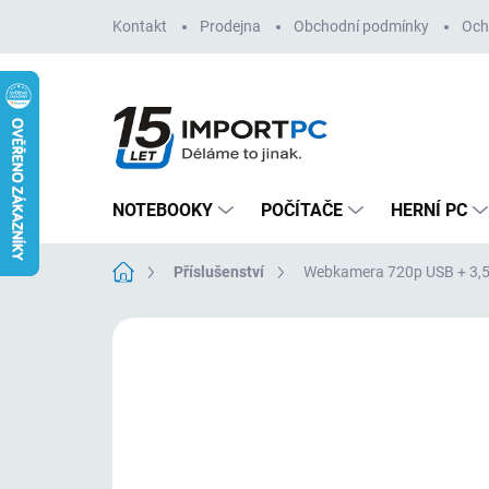
Přejít
Kontakt
Prodejna
Obchodní podmínky
Och
na
obsah
NOTEBOOKY
POČÍTAČE
HERNÍ PC
Domů
Příslušenství
Webkamera 720p USB + 3,
Neohodnoceno
Podrobnosti hodn