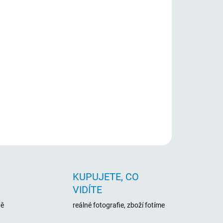
026
Přidat do košíku
m Jack. USB webkamera 720p pro videohovory
íců.
ZEPTAT SE
HLÍDAT
KUPUJETE, CO
VIDÍTE
ně
reálné fotografie, zboží fotíme