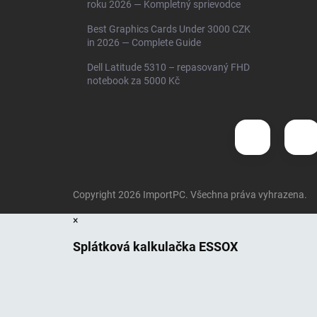
roku 2026 — Kompletný sprievodce
Best Graphics Cards Under 3000 CZK
in 2026 — Complete Guide
Dell Latitude 5310 – repasovaný FHD
notebook za 5000 Kč
Copyright 2026
ImportPC
. Všechna práva vyhrazena.
×
Splátková kalkulačka ESSOX