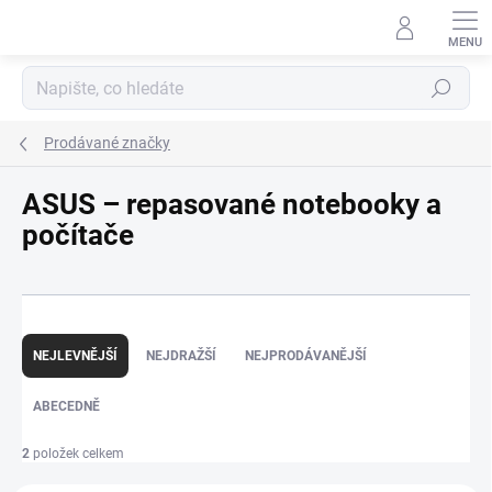
Přejít
na
obsah
Hledat
Prodávané značky
ASUS – repasované notebooky a
počítače
Ř
a
NEJLEVNĚJŠÍ
NEJDRAŽŠÍ
NEJPRODÁVANĚJŠÍ
z
e
ABECEDNĚ
n
í
p
2
položek celkem
r