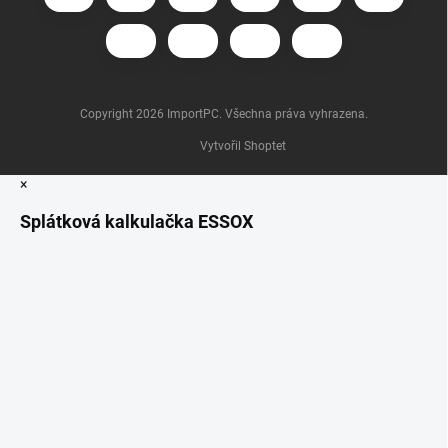
Copyright 2026
ImportPC
. Všechna práva vyhrazena.
Vytvořil Shoptet
×
Splátková kalkulačka ESSOX