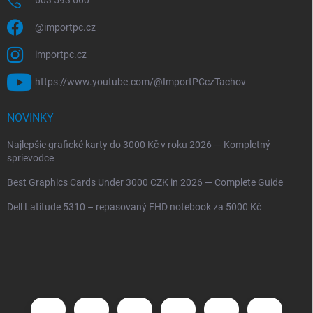
603 593 660
@importpc.cz
importpc.cz
https://www.youtube.com/@ImportPCczTachov
NOVINKY
Najlepšie grafické karty do 3000 Kč v roku 2026 — Kompletný
sprievodce
Best Graphics Cards Under 3000 CZK in 2026 — Complete Guide
Dell Latitude 5310 – repasovaný FHD notebook za 5000 Kč