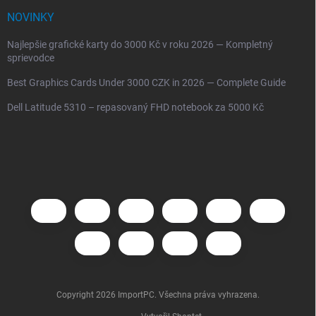
NOVINKY
Najlepšie grafické karty do 3000 Kč v roku 2026 — Kompletný
sprievodce
Best Graphics Cards Under 3000 CZK in 2026 — Complete Guide
Dell Latitude 5310 – repasovaný FHD notebook za 5000 Kč
Copyright 2026
ImportPC
. Všechna práva vyhrazena.