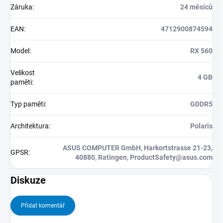
Záruka
:
24 měsíců
EAN
:
4712900874594
Model
:
RX 560
Velikost
4 GB
paměti
:
Typ paměti
:
GDDR5
Architektura
:
Polaris
ASUS COMPUTER GmbH, Harkortstrasse 21-23,
GPSR
:
40880, Ratingen, ProductSafety@asus.com
Diskuze
Přidat komentář
V