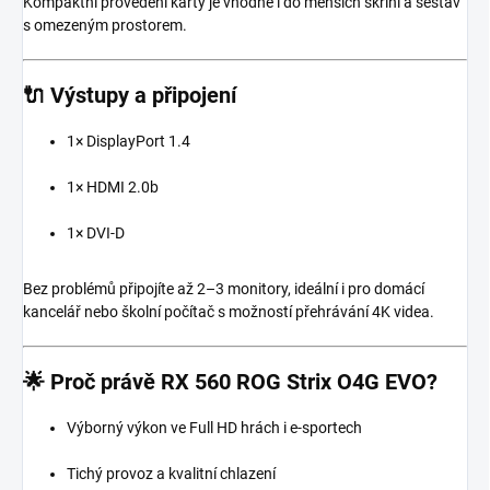
Kompaktní provedení karty je vhodné i do menších skříní a sestav
s omezeným prostorem.
🔌
Výstupy a připojení
1× DisplayPort 1.4
1× HDMI 2.0b
1× DVI-D
Bez problémů připojíte až 2–3 monitory, ideální i pro domácí
kancelář nebo školní počítač s možností přehrávání 4K videa.
🌟
Proč právě RX 560 ROG Strix O4G EVO?
Výborný výkon ve Full HD hrách i e-sportech
Tichý provoz a kvalitní chlazení