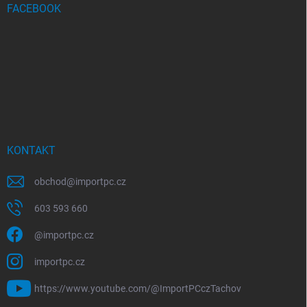
FACEBOOK
KONTAKT
obchod
@
importpc.cz
603 593 660
@importpc.cz
importpc.cz
https://www.youtube.com/@ImportPCczTachov