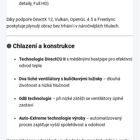
detaily, Full HD)
Díky podpoře DirectX 12, Vulkan, OpenGL 4.5 a FreeSync
poskytuje plynulý obraz bez trhání i v náročnějších titulech.
❄️
Chlazení a konstrukce
Technologie DirectCU II
s měděnými heatpipe pro efektivní
odvod tepla
Dva tiché ventilátory s kuličkovými ložisky
– dlouhá
životnost a nízká hlučnost
0dB technologie
– při nízké zátěži se ventilátory úplně
zastaví
Auto-Extreme technologie výroby
– automatizovaný
proces zajišťuje vyšší spolehlivost a odolnost