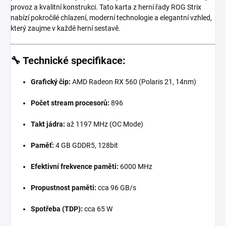
provoz a kvalitní konstrukci. Tato karta z herní řady ROG Strix
nabízí pokročilé chlazení, moderní technologie a elegantní vzhled,
který zaujme v každé herní sestavě.
🔧
Technické specifikace:
Grafický čip:
AMD Radeon RX 560 (Polaris 21, 14nm)
Počet stream procesorů:
896
Takt jádra:
až 1197 MHz (OC Mode)
Paměť:
4 GB GDDR5, 128bit
Efektivní frekvence paměti:
6000 MHz
Propustnost paměti:
cca 96 GB/s
Spotřeba (TDP):
cca 65 W