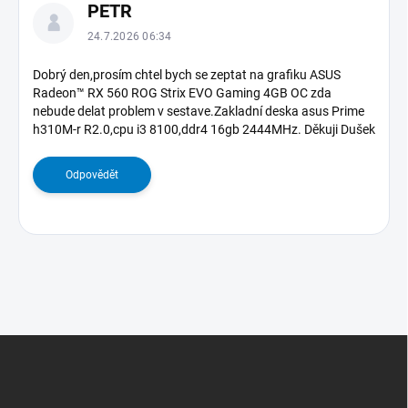
PETR
ý
p
24.7.2026 06:34
i
s
Dobrý den,prosím chtel bych se zeptat na grafiku ASUS
Radeon™ RX 560 ROG Strix EVO Gaming 4GB OC zda
d
nebude delat problem v sestave.Zakladní deska asus Prime
i
h310M-r R2.0,cpu i3 8100,ddr4 16gb 2444MHz. Děkuji Dušek
s
k
u
Odpovědět
z
í
Z
Á
P
A