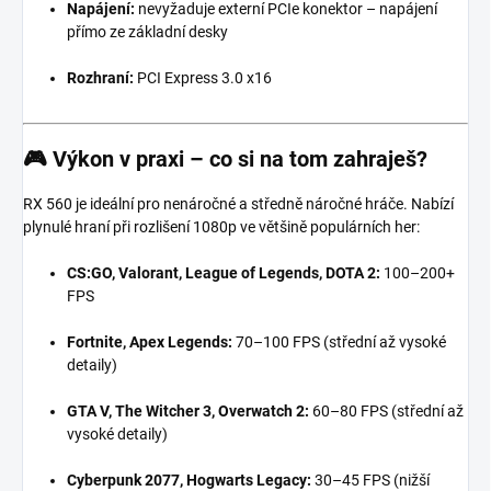
Napájení:
nevyžaduje externí PCIe konektor – napájení
přímo ze základní desky
Rozhraní:
PCI Express 3.0 x16
🎮
Výkon v praxi – co si na tom zahraješ?
RX 560 je ideální pro nenáročné a středně náročné hráče. Nabízí
plynulé hraní při rozlišení 1080p ve většině populárních her:
CS:GO, Valorant, League of Legends, DOTA 2:
100–200+
FPS
Fortnite, Apex Legends:
70–100 FPS (střední až vysoké
detaily)
GTA V, The Witcher 3, Overwatch 2:
60–80 FPS (střední až
vysoké detaily)
Cyberpunk 2077, Hogwarts Legacy:
30–45 FPS (nižší