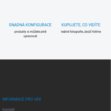
v
k
y
v
ý
SNADNÁ KONFIGURACE
KUPUJETE, CO VIDÍTE
p
i
produkty si můžete plně
reálné fotografie, zboží fotíme
s
upravovat
u
Z
Á
P
A
T
Í
INFORMACE PRO VÁS
Kontakt