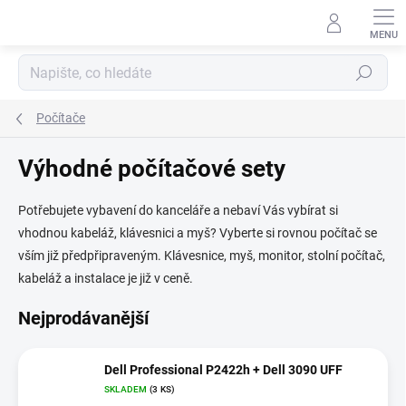
Přejít
na
obsah
Hledat
Počítače
Výhodné počítačové sety
Potřebujete vybavení do kanceláře a nebaví Vás vybírat si
vhodnou kabeláž, klávesnici a myš? Vyberte si rovnou počítač se
vším již předpřipraveným. Klávesnice, myš, monitor, stolní počítač,
kabeláž a instalace je již v ceně.
Nejprodávanější
Dell Professional P2422h + Dell 3090 UFF
SKLADEM
(3 KS)