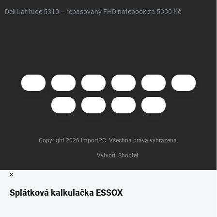
Dell Latitude 5310 – repasovaný FHD notebook za 5000 Kč
Copyright 2026
ImportPC
. Všechna práva vyhrazena.
Vytvořil Shoptet
×
Splátková kalkulačka ESSOX