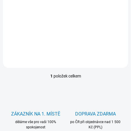
Dell Professional P2422h + Dell 3090 UFF
10 990 Kč
Do košíku
9 083 Kč bez DPH
Dell Professional P2422h24" IPS Dell 3090 UFFIntel Core i5-1145G7 /
8GB DDR4 / 256GB NVMe / WiFi / BT / W11 Pro
1
položek celkem
O
v
l
á
d
a
c
ZÁKAZNÍK NA 1. MÍSTĚ
DOPRAVA ZDARMA
í
děláme vše pro vaši 100%
p
po ČR při objednávce nad 1 500
spokojenost
Kč (PPL)
r