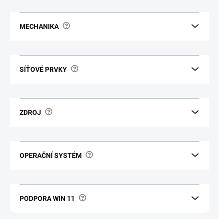
?
MECHANIKA
?
SÍŤOVÉ PRVKY
?
ZDROJ
?
OPERAČNÍ SYSTÉM
?
PODPORA WIN 11