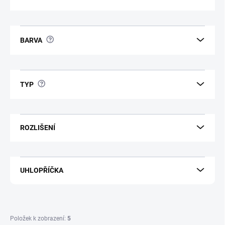
?
BARVA
?
TYP
ROZLIŠENÍ
UHLOPŘÍČKA
Položek k zobrazení:
5