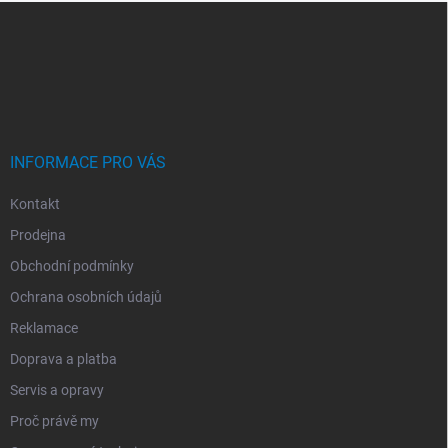
Z
Á
P
A
T
Í
INFORMACE PRO VÁS
Kontakt
Prodejna
Obchodní podmínky
Ochrana osobních údajů
Reklamace
Doprava a platba
Servis a opravy
Proč právě my