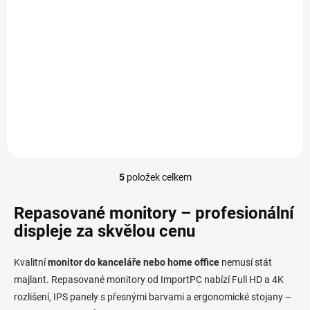
SKLADEM
(5 KS)
Dell UltraSharp U2422HE
3 590 Kč
Do košíku
2 967 Kč bez DPH
23,8", IPS panel, LED podsvit, 1920×1080
5
položek celkem
O
v
l
Repasované monitory – profesionální
á
displeje za skvělou cenu
d
a
c
Kvalitní
monitor do kanceláře nebo home office
nemusí stát
í
majlant. Repasované monitory od ImportPC nabízí Full HD a 4K
p
rozlišení, IPS panely s přesnými barvami a ergonomické stojany –
r