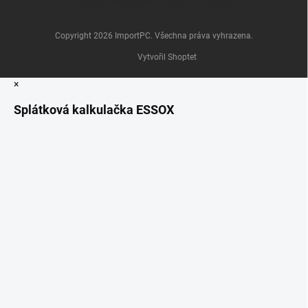
Copyright 2026
ImportPC
. Všechna práva vyhrazena.
Vytvořil Shoptet
×
Splátková kalkulačka ESSOX