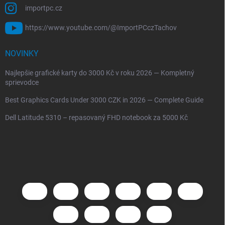
importpc.cz
https://www.youtube.com/@ImportPCczTachov
NOVINKY
Najlepšie grafické karty do 3000 Kč v roku 2026 — Kompletný
sprievodce
Best Graphics Cards Under 3000 CZK in 2026 — Complete Guide
Dell Latitude 5310 – repasovaný FHD notebook za 5000 Kč