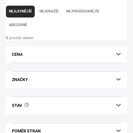
Ř
a
NEJLEVNĚJŠÍ
NEJDRAŽŠÍ
NEJPRODÁVANĚJŠÍ
z
e
ABECEDNĚ
n
í
p
5
položek celkem
r
o
d
CENA
u
k
t
ů
ZNAČKY
?
STAV
POMĚR STRAN