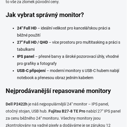
v
to vše za zlomek původní ceny.
k
y
Jak vybrat správný monitor?
v
ý
24" Full HD
– ideální velikost pro kancelářskou práci a
p
i
běžné použití
s
27" Full HD / QHD
– více prostoru pro multitasking a práci s
u
tabulkami
IPS panel
– přesné barvy a široké pozorovací úhly, vhodné
pro grafiky a fotografy
USB-C připojení
– moderní monitory s USB-C hubem nabijí
notebook a přenesou obraz jedním kabelem
Nejprodávanější repasované monitory
Dell P2422h
je náš nejpopulárnější 24" monitor – IPS panel,
otočný stojan, USB hub.
Fujitsu B27-8 TE Pro
nabízí 27" IPS panel
za cenu běžného 24" monitoru. Všechny monitory jsou
zkontrolovány na vadné pixely a dodáváme je se zárukou 12