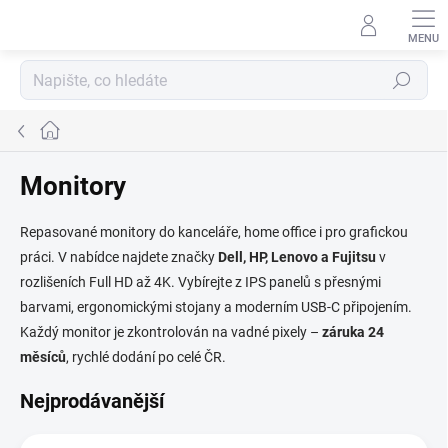
Přejít
na
obsah
Hledat
Domů
Monitory
Repasované monitory do kanceláře, home office i pro grafickou
práci. V nabídce najdete značky
Dell, HP, Lenovo a Fujitsu
v
rozlišeních Full HD až 4K. Vybírejte z IPS panelů s přesnými
barvami, ergonomickými stojany a moderním USB-C připojením.
Každý monitor je zkontrolován na vadné pixely –
záruka 24
měsíců
, rychlé dodání po celé ČR.
Nejprodávanější