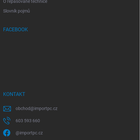
O repasované technice
Slovník pojmů
FACEBOOK
KONTAKT
obchod
@
importpc.cz
603 593 660
@importpc.cz