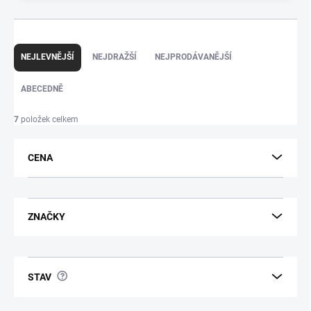
Ř
a
NEJLEVNĚJŠÍ
NEJDRAŽŠÍ
NEJPRODÁVANĚJŠÍ
z
e
ABECEDNĚ
n
í
p
7
položek celkem
r
o
d
CENA
u
k
t
ů
ZNAČKY
?
STAV