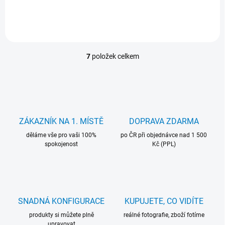
7
položek celkem
O
v
l
á
d
a
c
ZÁKAZNÍK NA 1. MÍSTĚ
DOPRAVA ZDARMA
í
děláme vše pro vaši 100%
p
po ČR při objednávce nad 1 500
spokojenost
Kč (PPL)
r
v
k
y
v
ý
SNADNÁ KONFIGURACE
KUPUJETE, CO VIDÍTE
p
i
produkty si můžete plně
reálné fotografie, zboží fotíme
s
upravovat