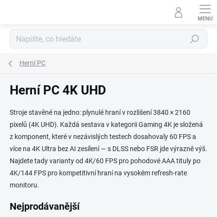
Přejít
na
obsah
Hledat
Herní PC
Herní PC 4K UHD
Stroje stavěné na jedno: plynulé hraní v rozlišení 3840 × 2160
pixelů (4K UHD). Každá sestava v kategorii Gaming 4K je složená
z komponent, které v nezávislých testech dosahovaly 60 FPS a
více na 4K Ultra bez AI zesílení — s DLSS nebo FSR jde výrazně výš.
Najdete tady varianty od 4K/60 FPS pro pohodové AAA tituly po
4K/144 FPS pro kompetitivní hraní na vysokém refresh-rate
monitoru.
Nejprodávanější