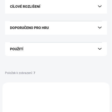
CÍLOVÉ ROZLIŠENÍ
DOPORUČENO PRO HRU
POUŽITÍ
Položek k zobrazení:
7
V
ý
NOVINKA
GAMING-HIGH-R9X-RX9070XT
p
i
ZDARMA
s