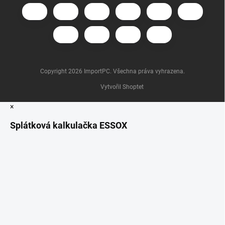
Copyright 2026
ImportPC
. Všechna práva vyhrazena.
Vytvořil Shoptet
×
Splátková kalkulačka ESSOX