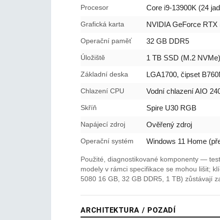
Procesor
Core i9-13900K (24 ja
Grafická karta
NVIDIA GeForce RTX
Operační paměť
32 GB DDR5
Úložiště
1 TB SSD (M.2 NVMe
Základní deska
LGA1700, čipset B76
Chlazení CPU
Vodní chlazení AIO 2
Skříň
Spire U30 RGB
Napájecí zdroj
Ověřený zdroj
Operační systém
Windows 11 Home (před
Použité, diagnostikované komponenty — test
modely v rámci specifikace se mohou lišit; 
5080 16 GB, 32 GB DDR5, 1 TB) zůstávají z
ARCHITEKTURA / POZADÍ