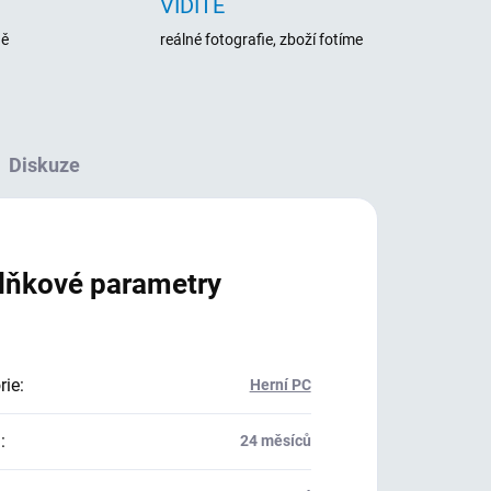
VIDÍTE
ně
reálné fotografie, zboží fotíme
Diskuze
lňkové parametry
rie
:
Herní PC
a
:
24 měsíců