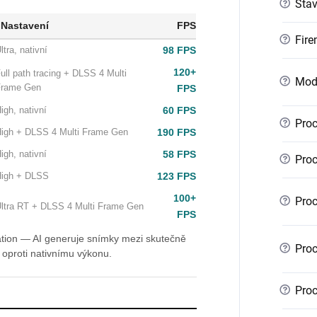
?
Sta
Nastavení
FPS
?
Fire
98 FPS
ltra, nativní
120+
ull path tracing + DLSS 4 Multi
?
Mod
Frame Gen
FPS
60 FPS
igh, nativní
?
Proc
190 FPS
igh + DLSS 4 Multi Frame Gen
58 FPS
igh, nativní
?
Proc
123 FPS
igh + DLSS
100+
?
Proc
ltra RT + DLSS 4 Multi Frame Gen
FPS
tion — AI generuje snímky mezi skutečně
?
Proc
 oproti nativnímu výkonu.
?
Proc