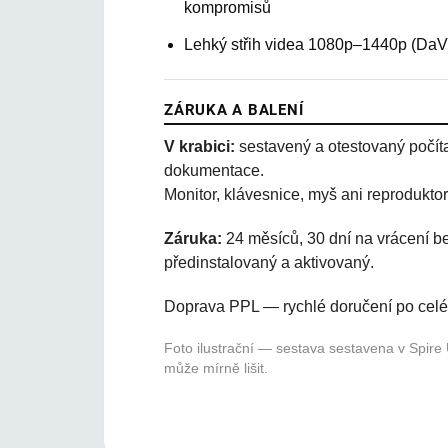
kompromisů
Lehký střih videa 1080p–1440p (DaV
ZÁRUKA A BALENÍ
V krabici:
sestavený a otestovaný počíta
dokumentace.
Monitor, klávesnice, myš ani reproduktor
Záruka:
24 měsíců, 30 dní na vrácení 
předinstalovaný a aktivovaný.
Doprava PPL — rychlé doručení po cel
Foto ilustrační — sestava sestavena v Spir
může mírně lišit.