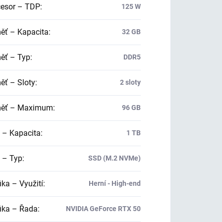
esor – TDP
:
125 W
ť – Kapacita
:
32 GB
ť – Typ
:
DDR5
ť – Sloty
:
2 sloty
ěť – Maximum
:
96 GB
 – Kapacita
:
1 TB
 – Typ
:
SSD (M.2 NVMe)
ika – Využití
:
Herní - High-end
ika – Řada
:
NVIDIA GeForce RTX 50