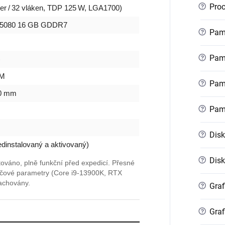
?
Proc
der / 32 vláken, TDP 125 W, LGA1700)
 5080 16 GB GDDR7
?
Pamě
?
Pamě
)
0M
?
Pamě
40 mm
?
Pam
?
Disk
instalovaný a aktivovaný)
?
Disk
ováno, plně funkční před expedicí. Přesné
klíčové parametry (Core i9-13900K, RTX
achovány.
?
Graf
?
Graf