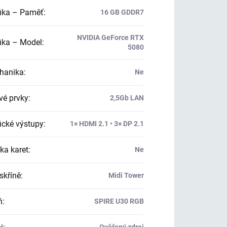
ika – Paměť
:
16 GB GDDR7
NVIDIA GeForce RTX
ika – Model
:
5080
hanika
:
Ne
vé prvky
:
2,5Gb LAN
ické výstupy
:
1× HDMI 2.1 • 3× DP 2.1
ka karet
:
Ne
skříně
:
Midi Tower
ň
:
SPIRE U30 RGB