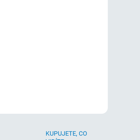
?
ESNICE/MYŠ
026
Přidat do košíku
i9-13900K + RTX 5080. Otestované, plně funkční
ruka 24 měsíců.
ZEPTAT SE
HLÍDAT
KUPUJETE, CO