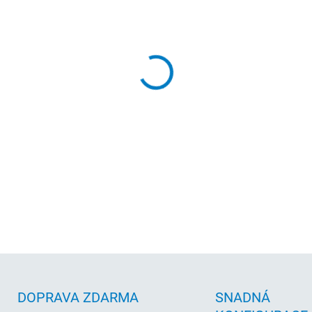
cena:
VOLBA PŘÍSLUŠENSTVÍ – KLÁV
?
KANCELÁŘSKÝ SOFTWARE
MŮŽEME DORUČIT DO:
12.8.2
−
+
Repasovaný herní PC — Core 
komponenty. Windows 11. Zá
DETAILNÍ INFORMACE
DOPRAVA ZDARMA
SNADNÁ