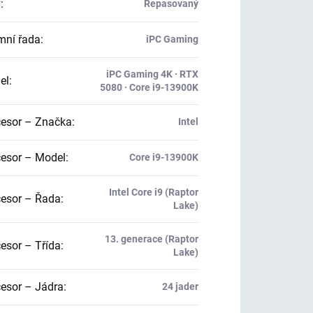
v
:
Repasovaný
mní řada
:
iPC Gaming
iPC Gaming 4K · RTX
el
:
5080 · Core i9-13900K
esor – Značka
:
Intel
esor – Model
:
Core i9-13900K
Intel Core i9 (Raptor
esor – Řada
:
Lake)
13. generace (Raptor
esor – Třída
:
Lake)
esor – Jádra
:
24 jader