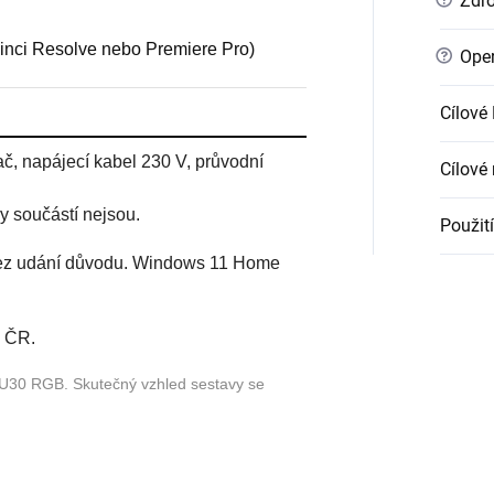
Zdro
inci Resolve nebo Premiere Pro)
?
Oper
Cílové
č, napájecí kabel 230 V, průvodní
Cílové 
y součástí nejsou.
Použití
bez udání důvodu. Windows 11 Home
é ČR.
e U30 RGB. Skutečný vzhled sestavy se