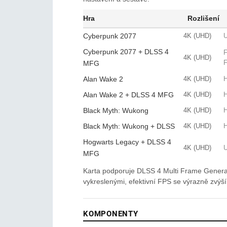
Hra
Rozlišení
Cyberpunk 2077
4K (UHD)
U
Cyberpunk 2077 + DLSS 4
F
4K (UHD)
MFG
Alan Wake 2
4K (UHD)
H
Alan Wake 2 + DLSS 4 MFG
4K (UHD)
H
Black Myth: Wukong
4K (UHD)
H
Black Myth: Wukong + DLSS
4K (UHD)
H
Hogwarts Legacy + DLSS 4
4K (UHD)
U
MFG
Karta podporuje DLSS 4 Multi Frame Genera
vykreslenými, efektivní FPS se výrazně zvýší
KOMPONENTY