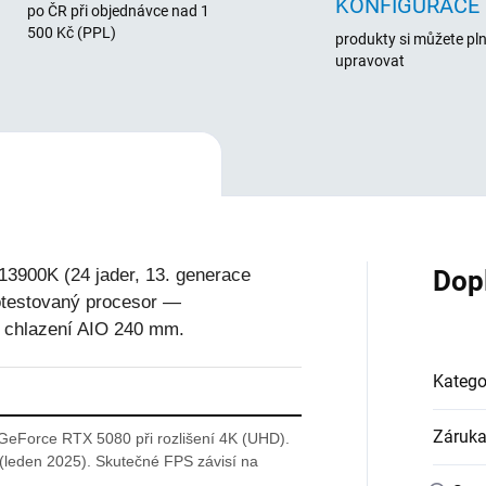
KONFIGURACE
po ČR při objednávce nad 1
500 Kč (PPL)
produkty si můžete pl
upravovat
3900K (24 jader, 13. generace
Dop
 otestovaný procesor —
í chlazení AIO 240 mm.
Katego
Záruk
GeForce RTX 5080 při rozlišení 4K (UHD).
leden 2025). Skutečné FPS závisí na