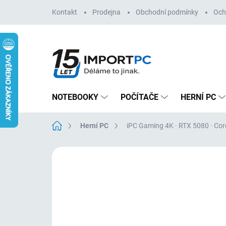
Přejít
Kontakt
Prodejna
Obchodní podmínky
Och
na
obsah
NOTEBOOKY
POČÍTAČE
HERNÍ PC
Domů
Herní PC
iPC Gaming 4K · RTX 5080 · Cor
Neohodnoceno
Podrobnosti hodn