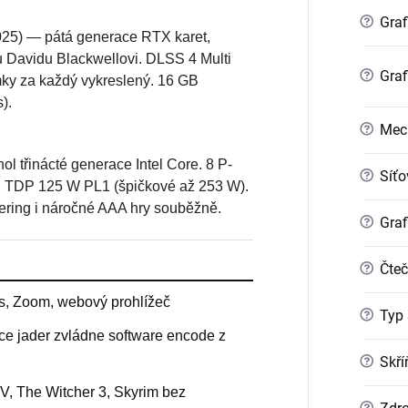
?
Graf
025) — pátá generace RTX karet,
Davidu Blackwellovi. DLSS 4 Multi
?
Graf
mky za každý vykreslený. 16 GB
).
?
Mec
ol třinácté generace Intel Core. 8 P-
?
Síťo
n. TDP 125 W PL1 (špičkové až 253 W).
dering i náročné AAA hry souběžně.
?
Graf
?
Čteč
s, Zoom, webový prohlížeč
?
Typ 
e jader zvládne software encode z
?
Skří
 V, The Witcher 3, Skyrim bez
?