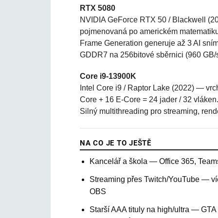
RTX 5080
NVIDIA GeForce RTX 50 / Blackwell (2
pojmenovaná po americkém matematiku 
Frame Generation generuje až 3 AI sní
GDDR7 na 256bitové sběrnici (960 GB/s
Core i9-13900K
Intel Core i9 / Raptor Lake (2022) — vrch
Core + 16 E-Core = 24 jader / 32 vláke
Silný multithreading pro streaming, ren
NA CO JE TO JEŠTĚ
Kancelář a škola — Office 365, Team
Streaming přes Twitch/YouTube — víc
OBS
Starší AAA tituly na high/ultra — GTA