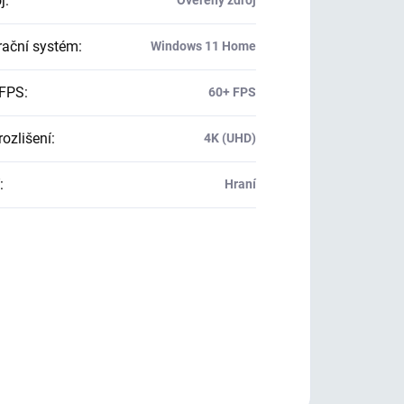
j
:
Ověřený zdroj
ační systém
:
Windows 11 Home
 FPS
:
60+ FPS
rozlišení
:
4K (UHD)
:
Hraní