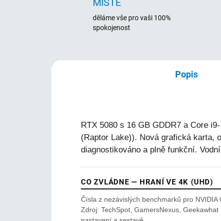
MÍSTĚ
děláme vše pro vaši 100%
spokojenost
Popis
RTX 5080 s 16 GB GDDR7 a Core i9-1
(Raptor Lake)). Nová grafická karta,
diagnostikováno a plně funkční. Vodn
CO ZVLÁDNE — HRANÍ VE 4K (UHD)
Čísla z nezávislých benchmarků pro NVIDIA 
Zdroj: TechSpot, GamersNexus, Geekawhat (
nastavení a sestavě.