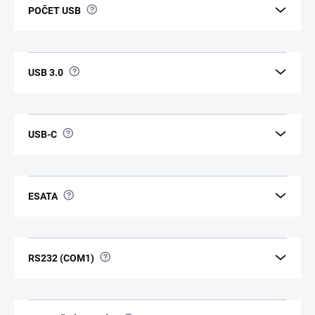
?
POČET USB
?
USB 3.0
?
USB-C
?
ESATA
?
RS232 (COM1)