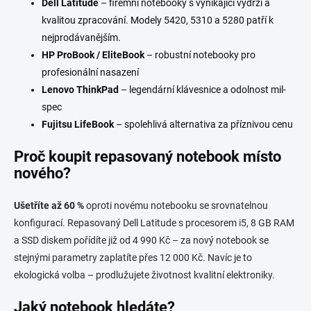
Dell Latitude
– firemní notebooky s vynikající výdrží a
kvalitou zpracování. Modely 5420, 5310 a 5280 patří k
nejprodávanějším.
HP ProBook / EliteBook
– robustní notebooky pro
profesionální nasazení
Lenovo ThinkPad
– legendární klávesnice a odolnost mil-
spec
Fujitsu LifeBook
– spolehlivá alternativa za příznivou cenu
Proč koupit repasovaný notebook místo
nového?
Ušetříte až 60 %
oproti novému notebooku se srovnatelnou
konfigurací. Repasovaný Dell Latitude s procesorem i5, 8 GB RAM
a SSD diskem pořídíte již od 4 990 Kč – za nový notebook se
stejnými parametry zaplatíte přes 12 000 Kč. Navíc je to
ekologická volba – prodlužujete životnost kvalitní elektroniky.
Jaký notebook hledáte?