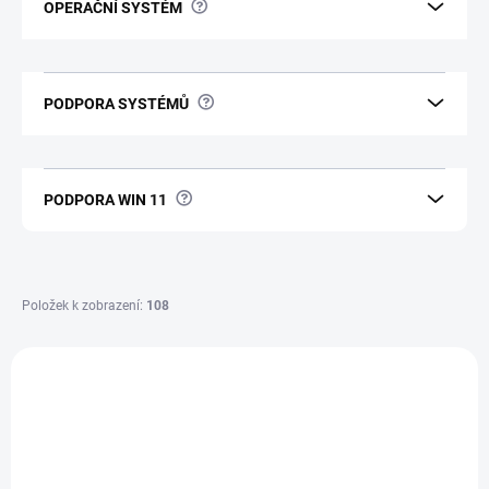
?
OPERAČNÍ SYSTÉM
?
PODPORA SYSTÉMŮ
?
PODPORA WIN 11
Položek k zobrazení:
108
V
ý
19323
p
i
s
p