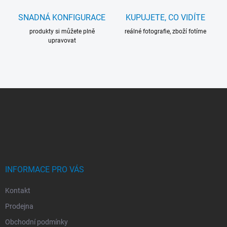
SNADNÁ KONFIGURACE
KUPUJETE, CO VIDÍTE
produkty si můžete plně
reálné fotografie, zboží fotíme
upravovat
Z
Á
P
A
T
Í
INFORMACE PRO VÁS
Kontakt
Prodejna
Obchodní podmínky