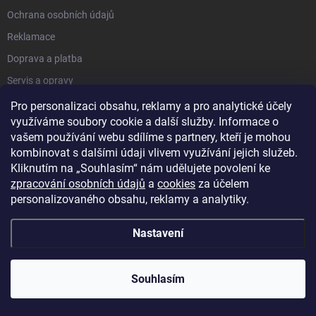
Ochrana osobních údajů
Reklamace
Doprava a platba
Servis a opravy
Proč právě my
Pro personalizaci obsahu, reklamy a pro analytické účely
využíváme soubory cookie a další služby. Informace o
O repasované technice
vašem používání webu sdílíme s partnery, kteří je mohou
Slovník pojmů
kombinovat s dalšími údaji vlivem využívání jejich služeb.
Kliknutím na „Souhlasím“ nám udělujete povolení ke
zpracování osobních údajů
a
cookies
za účelem
FACEBOOK
personalizovaného obsahu, reklamy a analytiky.
Nastavení
Souhlasím