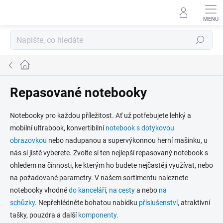
Přejít
na
obsah
Hledat
Domů
Repasované notebooky
Notebooky pro každou příležitost. Ať už potřebujete lehký a
mobilní ultrabook, konvertibilní
notebook s dotykovou
obrazovkou
nebo nadupanou a supervýkonnou herní mašinku, u
nás si jistě vyberete. Zvolte si ten nejlepší repasovaný notebook s
ohledem na činnosti, ke kterým ho budete nejčastěji využívat, nebo
na požadované parametry. V našem sortimentu naleznete
notebooky vhodné
do kanceláří
,
na cesty
a nebo
na
schůzky
. Nepřehlédněte bohatou nabídku
příslušenství
, atraktivní
tašky, pouzdra a další
komponenty
.