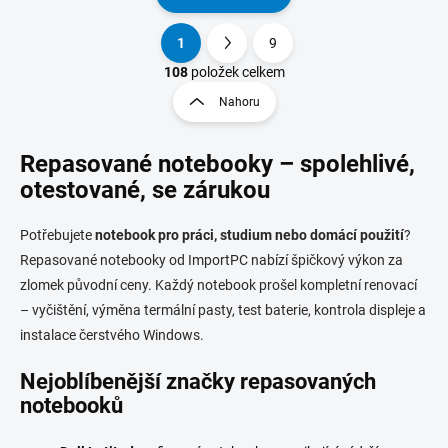
1
9
O
S
v
t
108
položek celkem
l
r
Nahoru
á
á
d
n
a
Repasované notebooky – spolehlivé,
k
c
o
í
otestované, se zárukou
p
v
r
á
Potřebujete
notebook pro práci, studium nebo domácí použití
?
v
n
k
Repasované notebooky od ImportPC nabízí špičkový výkon za
í
y
zlomek původní ceny. Každý notebook prošel kompletní renovací
v
– vyčištění, výměna termální pasty, test baterie, kontrola displeje a
ý
p
instalace čerstvého Windows.
i
s
Nejoblíbenější značky repasovaných
u
notebooků