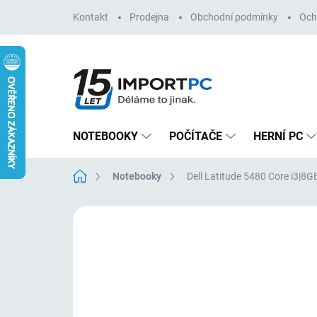
Přejít
Kontakt
Prodejna
Obchodní podmínky
Och
na
obsah
NOTEBOOKY
POČÍTAČE
HERNÍ PC
Domů
Notebooky
Dell Latitude 5480 Core i3|
4 hodnocení
Podrobnosti hodnoce