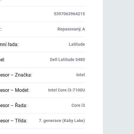
5397063964215
v
:
Repasovaný, A
mní řada
:
Latitude
el
:
Dell Latitude 5480
esor – Značka
:
Intel
esor – Model
:
Intel Core i3-7100U
esor – Řada
:
Core i3
esor – Třída
:
7. generace (Kaby Lake)