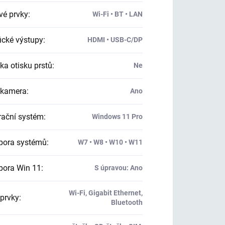
vé prvky
:
Wi-Fi • BT • LAN
ické výstupy
:
HDMI • USB-C/DP
ka otisku prstů
:
Ne
kamera
:
Ano
ační systém
:
Windows 11 Pro
ora systémů
:
W7 • W8 • W10 • W11
ora Win 11
:
S úpravou: Ano
Wi-Fi, Gigabit Ethernet,
 prvky
:
Bluetooth