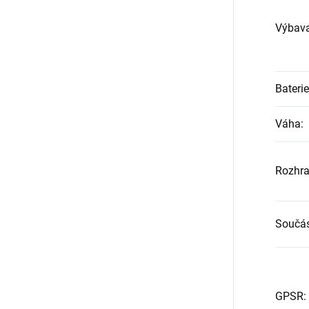
Výbav
Baterie
Váha
:
Rozhra
Součás
GPSR
: