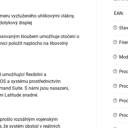
EAN
:
ymeru vyztuženého uhlíkovými vlákny,
 dotykový displej
?
Sta
loxovaným kloubem umožňuje otočení o
?
Fire
snici položit naplocho na libovolný
?
Mod
?
Proc
umožňující flexibilní a
OS a systému prostřednictvím
?
Proc
mmand Suite. S námi jsou nasazení,
ní Latitude snadné.
?
Proc
?
Proc
é prošlo rozsáhlým vojenským
, že systém obstojí v reálných