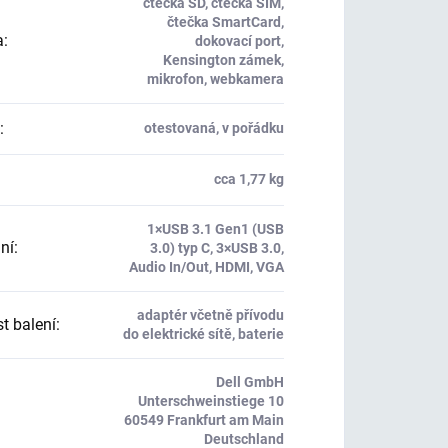
čtečka SD, čtečka SIM,
čtečka SmartCard,
a
:
dokovací port,
Kensington zámek,
mikrofon, webkamera
:
otestovaná, v pořádku
cca 1,77 kg
1×USB 3.1 Gen1 (USB
ní
:
3.0) typ C, 3×USB 3.0,
Audio In/Out, HDMI, VGA
adaptér včetně přívodu
t balení
:
do elektrické sítě, baterie
Dell GmbH
Unterschweinstiege 10
60549 Frankfurt am Main
Deutschland