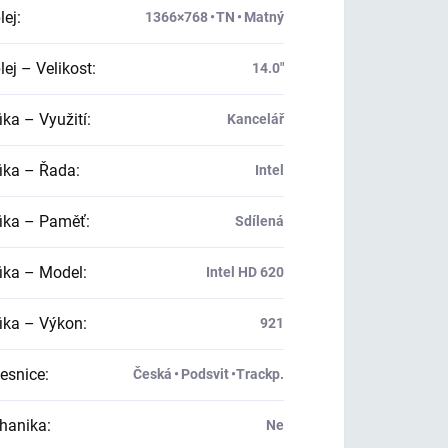
lej
:
1366×768 • TN • Matný
ej – Velikost
:
14.0"
ika – Využití
:
Kancelář
ika – Řada
:
Intel
ika – Paměť
:
Sdílená
ika – Model
:
Intel HD 620
ika – Výkon
:
921
esnice
:
Česká • Podsvit •Trackp.
hanika
:
Ne