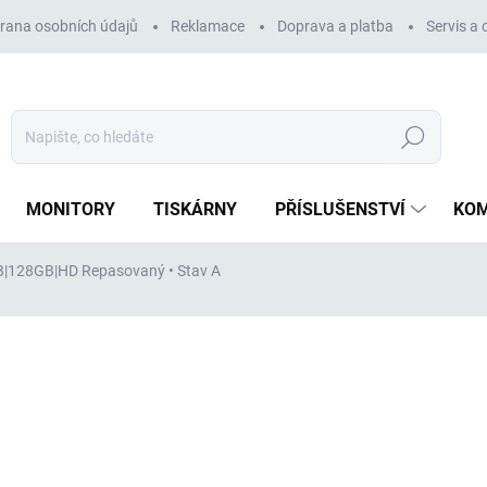
rana osobních údajů
Reklamace
Doprava a platba
Servis a
Hledat
MONITORY
TISKÁRNY
PŘÍSLUŠENSTVÍ
KO
8GB|128GB|HD
Repasovaný • Stav A
ní
ZNAČKA:
DELL
3 170 Kč
3 170 Kč
bez DPH
Měrná
SKLADEM
(>5 KS)