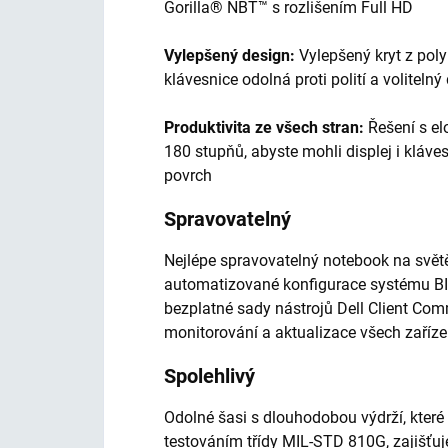
Gorilla® NBT™ s rozlišením Full HD
Vylepšený design:
Vylepšený kryt z pol
klávesnice odolná proti polití a volitelný
Produktivita ze všech stran:
Řešení s e
180 stupňů, abyste mohli displej i kláve
povrch
Spravovatelný
Nejlépe spravovatelný notebook na světě 
automatizované konfigurace systému BI
bezplatné sady nástrojů Dell Client Co
monitorování a aktualizace všech zaříze
Spolehlivý
Odolné šasi s dlouhodobou výdrží, kter
testováním třídy MIL-STD 810G, zajišťuje