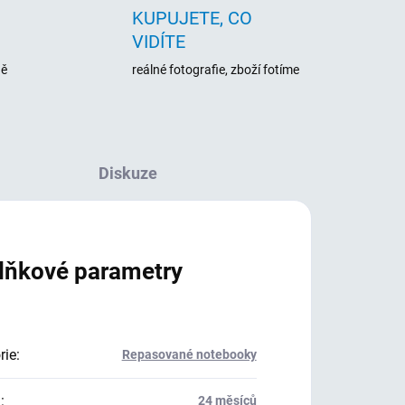
KUPUJETE, CO
VIDÍTE
ně
reálné fotografie, zboží fotíme
Diskuze
lňkové parametry
rie
:
Repasované notebooky
a
:
24 měsíců