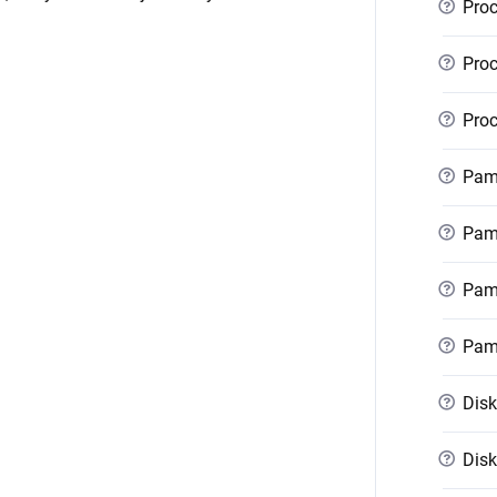
?
Proc
?
Proc
?
Proc
?
Pamě
?
Pamě
?
Pamě
?
Pam
?
Disk
?
Disk