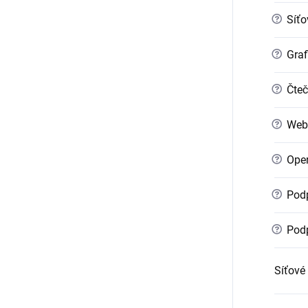
?
Síťo
?
Graf
?
Čteč
?
Web
?
Oper
?
Podp
?
Podp
Síťové