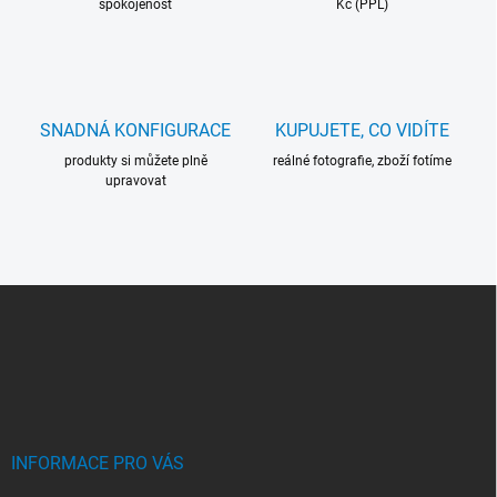
spokojenost
Kč (PPL)
r
v
k
y
v
ý
SNADNÁ KONFIGURACE
KUPUJETE, CO VIDÍTE
p
i
produkty si můžete plně
reálné fotografie, zboží fotíme
s
upravovat
u
Z
Á
P
A
T
Í
INFORMACE PRO VÁS