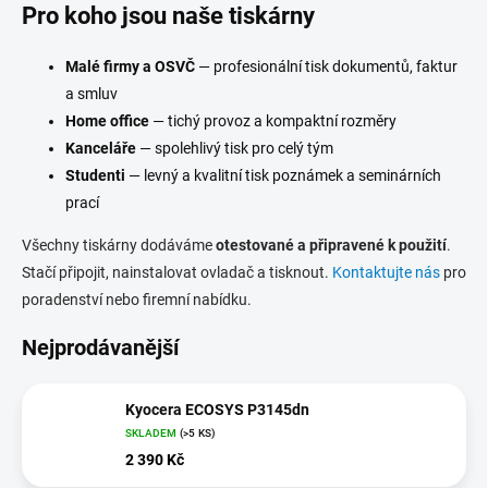
Pro koho jsou naše tiskárny
Malé firmy a OSVČ
— profesionální tisk dokumentů, faktur
a smluv
Home office
— tichý provoz a kompaktní rozměry
Kanceláře
— spolehlivý tisk pro celý tým
Studenti
— levný a kvalitní tisk poznámek a seminárních
prací
Všechny tiskárny dodáváme
otestované a připravené k použití
.
Stačí připojit, nainstalovat ovladač a tisknout.
Kontaktujte nás
pro
poradenství nebo firemní nabídku.
Nejprodávanější
Kyocera ECOSYS P3145dn
SKLADEM
(>5 KS)
2 390 Kč