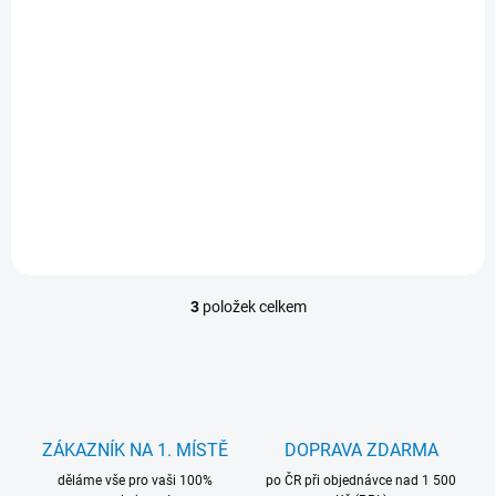
HP LaserJet Pro M402d
3 499 Kč
Do košíku
2 892 Kč bez DPH
Laserová tiskárna HP LaserJet Pro M402d, A4, monochromatická,
rychlost až 38 str/min, automatický oboustranný tisk, USB.
Kompaktní výkon pro malé kanceláře a home office.
3
položek celkem
O
v
l
á
d
a
c
ZÁKAZNÍK NA 1. MÍSTĚ
DOPRAVA ZDARMA
í
děláme vše pro vaši 100%
p
po ČR při objednávce nad 1 500