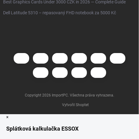
Best Graphics Cards Under 3000 CZK in 2026 — Complete Guide
Dell Latitude 5310 – repasovaný FHD notebook za 5000 Kč
Copyright 2026
ImportPC
. Všechna práva vyhrazena.
Vytvořil Shoptet
×
Splátková kalkulačka ESSOX