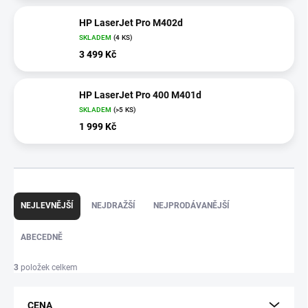
HP LaserJet Pro M402d
SKLADEM
(4 KS)
3 499 Kč
HP LaserJet Pro 400 M401d
SKLADEM
(>5 KS)
1 999 Kč
Ř
a
NEJLEVNĚJŠÍ
NEJDRAŽŠÍ
NEJPRODÁVANĚJŠÍ
z
e
ABECEDNĚ
n
í
p
3
položek celkem
r
o
d
CENA