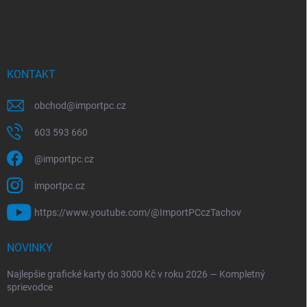
KONTAKT
obchod
@
importpc.cz
603 593 660
@importpc.cz
importpc.cz
https://www.youtube.com/@ImportPCczTachov
NOVINKY
Najlepšie grafické karty do 3000 Kč v roku 2026 — Kompletný
sprievodce