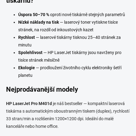
tiskárnu?
Úspora 50–70 %
oproti nové tiskárně stejných parametrů
Nízké náklady na tisk
— laserový toner vytiskne tisíce
stránek, na rozdíl od inkoustových kazet
Rychlost
— laserové tiskárny tisknou 25–40 stránek za
minutu
Spolehlivost
— HP LaserJet tiskárny jsou navrženy pro
tisíce stránek měsíčně
Ekologie
— prodloužení životního cyklu elektroniky šetří
planetu
Nejprodávanější modely
HP LaserJet Pro M401d
je náš bestseller — kompaktní laserová
tiskárna s automatickým oboustranným tiskem (duplex), rychlostí
33 stran/min a rozlišením 1200×1200 dpi. Ideální do malé
kanceláře nebo home office.