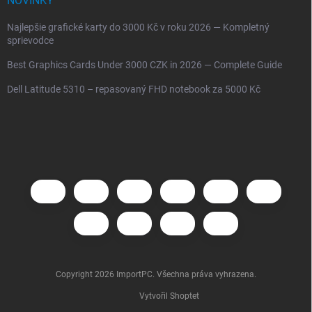
NOVINKY
Najlepšie grafické karty do 3000 Kč v roku 2026 — Kompletný
sprievodce
Best Graphics Cards Under 3000 CZK in 2026 — Complete Guide
Dell Latitude 5310 – repasovaný FHD notebook za 5000 Kč
Copyright 2026
ImportPC
. Všechna práva vyhrazena.
Vytvořil Shoptet