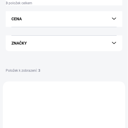
p
3
položek celkem
r
o
d
CENA
u
k
t
ů
ZNAČKY
Položek k zobrazení:
3
V
ý
4354
p
i
s
p
r