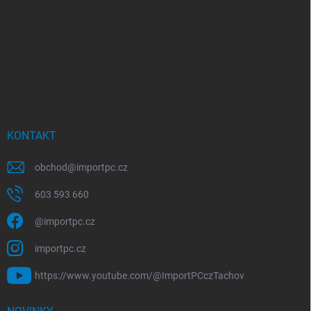
KONTAKT
obchod
@
importpc.cz
603 593 660
@importpc.cz
importpc.cz
https://www.youtube.com/@ImportPCczTachov