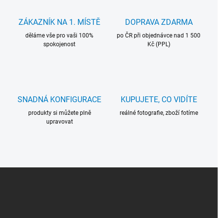
d
a
c
ZÁKAZNÍK NA 1. MÍSTĚ
DOPRAVA ZDARMA
í
děláme vše pro vaši 100%
p
po ČR při objednávce nad 1 500
spokojenost
Kč (PPL)
r
v
k
y
v
ý
SNADNÁ KONFIGURACE
KUPUJETE, CO VIDÍTE
p
i
produkty si můžete plně
reálné fotografie, zboží fotíme
s
upravovat
u
Z
Á
P
A
T