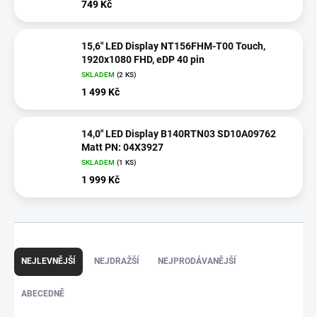
749 Kč
15,6" LED Display NT156FHM-T00 Touch,
1920x1080 FHD, eDP 40 pin
SKLADEM
(2 KS)
1 499 Kč
14,0" LED Display B140RTN03 SD10A09762
Matt PN: 04X3927
SKLADEM
(1 KS)
1 999 Kč
Ř
a
NEJLEVNĚJŠÍ
NEJDRAŽŠÍ
NEJPRODÁVANĚJŠÍ
z
e
ABECEDNĚ
n
í