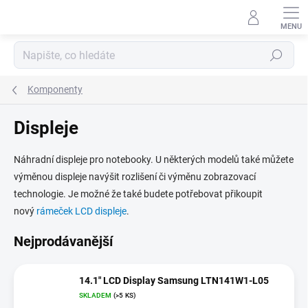
Přejít
na
obsah
Hledat
Komponenty
Displeje
Náhradní displeje pro notebooky. U některých modelů také můžete
výměnou displeje navýšit rozlišení či výměnu zobrazovací
technologie. Je možné že také budete potřebovat přikoupit
nový
rámeček LCD displeje
.
Nejprodávanější
14.1" LCD Display Samsung LTN141W1-L05
SKLADEM
(>5 KS)