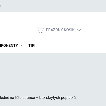
 opravy
Proč právě my
O repasované technice
Slovník pojmů
PRÁZDNÝ KOŠÍK
NÁKUPNÍ
KOŠÍK
MPONENTY
TIP!
ledně na této stránce – bez skrytých poplatků,