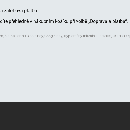
a zálohová platba.
díte přehledně v nákupním košíku při volbě „Doprava a platba“.
 platba kartou, Apple Pay, Google Pay, kryptoměny (Bitcoin, Ethereum, USDT), QR 