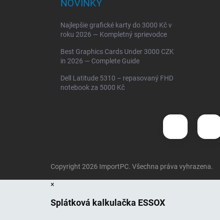
NOVINKY
Najlepšie grafické karty do 3000 Kč v
roku 2026 — Kompletný sprievodce
Best Graphics Cards Under 3000 CZK
in 2026 — Complete Guide
Dell Latitude 5310 – repasovaný FHD
notebook za 5000 Kč
Copyright 2026
ImportPC
. Všechna práva vyhrazena.
×
Splátková kalkulačka ESSOX