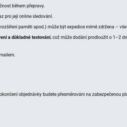
ečnost během přepravy.
 pro její online sledování.
 rozšíření paměti apod.) může být expedice mírně zdržena – vše
vení a důkladné testování
, což může dodání prodloužit o 1–2 dn
mailem.
dokončení objednávky budete přesměrováni na zabezpečenou pl