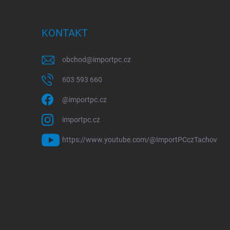
KONTAKT
obchod
@
importpc.cz
603 593 660
@importpc.cz
importpc.cz
https://www.youtube.com/@ImportPCczTachov