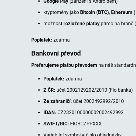
r
Google Pay
(zařízení s Androidem)
t
kryptoměny jako
Bitcoin (BTC)
,
Ethereum 
P
C
možnost
rozložené platby
přímo na bráně 
.
c
Poplatek:
zdarma
z
Bankovní převod
Preferujeme platbu převodem
na náš standardní
Poplatek:
zdarma
Z ČR:
účet 2002129202/2010 (Fio banka)
Ze zahraničí:
účet 2002492992/2010
IBAN:
CZ2320100000002002492992
SWIFT/BIC:
FIOBCZPPXXX
Variabilní symbol = číslo objednávky