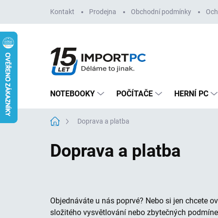
Přejít
Kontakt
Prodejna
Obchodní podmínky
Och
na
obsah
NOTEBOOKY
POČÍTAČE
HERNÍ PC
Domů
Doprava a platba
Doprava a platba
Objednáváte u nás poprvé? Nebo si jen chcete ově
M
složitého vysvětlování nebo zbytečných podmín