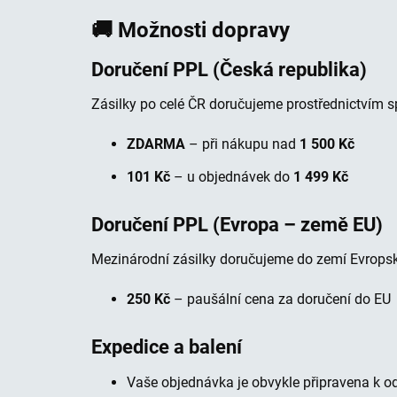
o
🚚 Možnosti dopravy
ž
n
Doručení PPL (Česká republika)
o
s
Zásilky po celé ČR doručujeme prostřednictvím 
t
ZDARMA
– při nákupu nad
1 500 Kč
i
d
101 Kč
– u objednávek do
1 499 Kč
o
p
Doručení PPL (Evropa – země EU)
r
Mezinárodní zásilky doručujeme do zemí Evropsk
a
v
250 Kč
– paušální cena za doručení do EU
y
a
Expedice a balení
z
p
Vaše objednávka je obvykle připravena k o