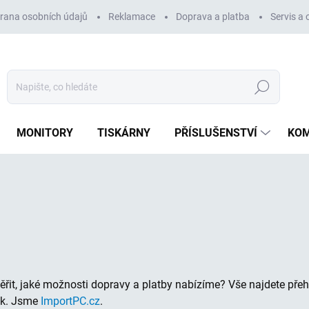
rana osobních údajů
Reklamace
Doprava a platba
Servis a
Hledat
MONITORY
TISKÁRNY
PŘÍSLUŠENSTVÍ
KO
řit, jaké možnosti dopravy a platby nabízíme? Vše najdete přeh
ek. Jsme
ImportPC.cz
.