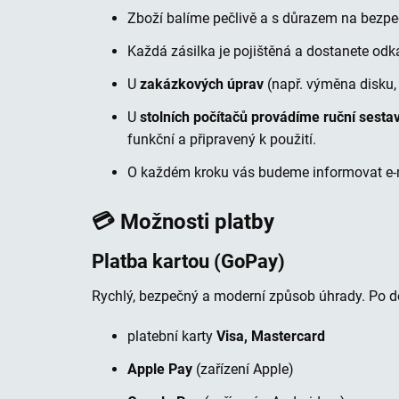
ů
Zboží balíme pečlivě a s důrazem na bezp
s
o
Každá zásilka je pojištěná a dostanete odkaz
b
U
zakázkových úprav
(např. výměna disku,
y
p
U
stolních počítačů provádíme ruční sesta
funkční a připravený k použití.
l
a
O každém kroku vás budeme informovat e‑
t
b
💳 Možnosti platby
y
n
Platba kartou (GoPay)
a
Rychlý, bezpečný a moderní způsob úhrady. Po 
I
m
platební karty
Visa, Mastercard
p
Apple Pay
(zařízení Apple)
o