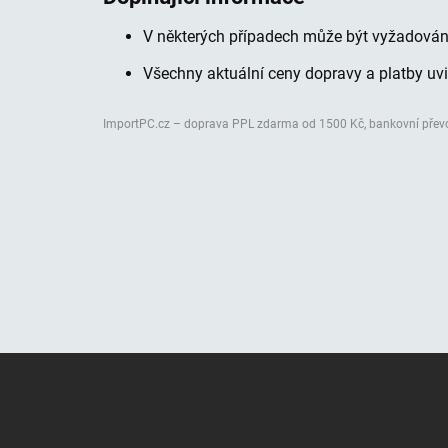
V některých případech může být vyžadován
Všechny aktuální ceny dopravy a platby uvi
ImportPC.cz – doprava PPL zdarma od 1500 Kč, bankovní převod,
Z
Á
P