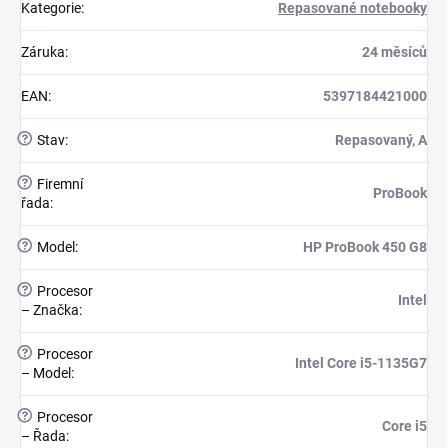
Kategorie
:
Repasované notebooky
Záruka
:
24 měsíců
EAN
:
5397184421000
?
Stav
:
Repasovaný, A
?
Firemní
ProBook
řada
:
?
Model
:
HP ProBook 450 G8
?
Procesor
Intel
– Značka
:
?
Procesor
Intel Core i5-1135G7
– Model
:
?
Procesor
Core i5
– Řada
: