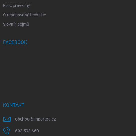
Proč právě my
O repasované technice
Slovník pojmů
FACEBOOK
KONTAKT
obchod
@
importpc.cz
603 593 660