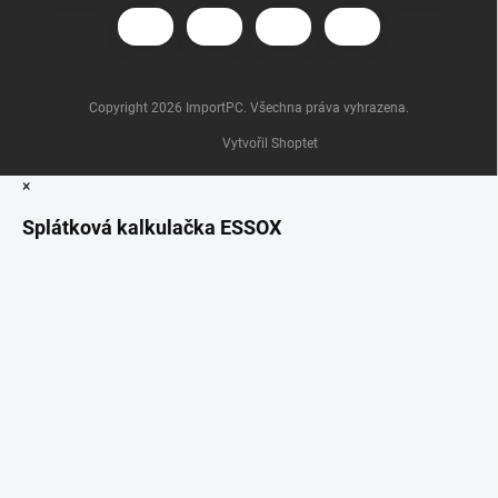
Copyright 2026
ImportPC
. Všechna práva vyhrazena.
Vytvořil Shoptet
×
Splátková kalkulačka ESSOX