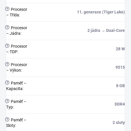
?
Procesor
11. generace (Tiger Lake)
– Třída
:
?
Procesor
2 jádra → Dual-Core
– Jádra
:
?
Procesor
28 W
– TDP
:
?
Procesor
9515
– Výkon
:
?
Paměť –
8 GB
Kapacita
:
?
Paměť –
DDR4
Typ
:
?
Paměť –
2 sloty
Sloty
: