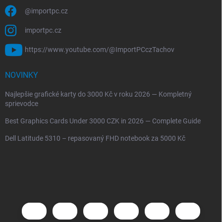
@importpc.cz
importpc.cz
https://www.youtube.com/@ImportPCczTachov
NOVINKY
Najlepšie grafické karty do 3000 Kč v roku 2026 — Kompletný
sprievodce
Best Graphics Cards Under 3000 CZK in 2026 — Complete Guide
Dell Latitude 5310 – repasovaný FHD notebook za 5000 Kč