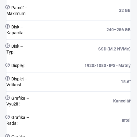
?
Paměť –
32 GB
Maximum
:
?
Disk –
240–256 GB
Kapacita
:
?
Disk –
SSD (M.2 NVMe)
Typ
:
?
Displej
:
1920×1080 • IPS • Matný
?
Displej –
15.6"
Velikost
:
?
Grafika –
Kancelář
Využití
:
?
Grafika –
Intel
Řada
:
?
Grafika –