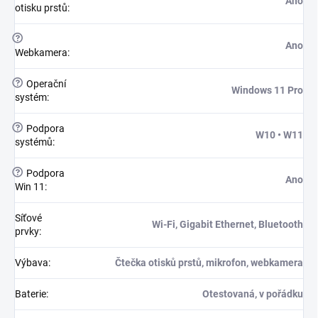
Ano
otisku prstů
:
?
Ano
Webkamera
:
?
Operační
Windows 11 Pro
systém
:
?
Podpora
W10 • W11
systémů
:
?
Podpora
Ano
Win 11
:
Síťové
Wi-Fi, Gigabit Ethernet, Bluetooth
prvky
:
Výbava
:
Čtečka otisků prstů, mikrofon, webkamera
Baterie
:
Otestovaná, v pořádku