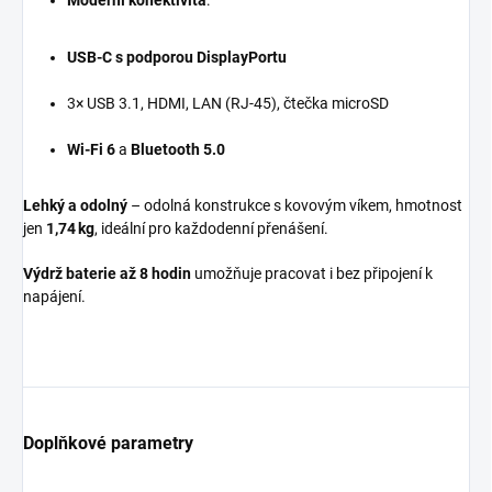
Moderní konektivita
:
USB‑C s podporou DisplayPortu
3× USB 3.1, HDMI, LAN (RJ‑45), čtečka microSD
Wi‑Fi 6
a
Bluetooth 5.0
Lehký a odolný
– odolná konstrukce s kovovým víkem, hmotnost
jen
1,74 kg
, ideální pro každodenní přenášení.
Výdrž baterie až 8 hodin
umožňuje pracovat i bez připojení k
napájení.
Doplňkové parametry