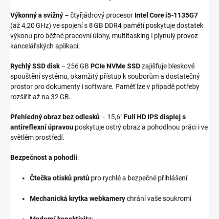
Výkonný a svižný
– čtyřjádrový procesor
Intel Core i5‑1135G7
(až 4,20 GHz) ve spojení s 8 GB DDR4 pamětí poskytuje dostatek
výkonu pro běžné pracovní úlohy, multitasking i plynulý provoz
kancelářských aplikací.
Rychlý SSD disk
– 256 GB
PCIe NVMe SSD
zajišťuje bleskové
spouštění systému, okamžitý přístup k souborům a dostatečný
prostor pro dokumenty i software. Paměť lze v případě potřeby
rozšířit až na 32 GB.
Přehledný obraz bez odlesků
– 15,6"
Full HD IPS displej s
antireflexní úpravou
poskytuje ostrý obraz a pohodlnou práci i ve
světlém prostředí.
Bezpečnost a pohodlí
:
Čtečka otisků prstů
pro rychlé a bezpečné přihlášení
Mechanická krytka webkamery
chrání vaše soukromí