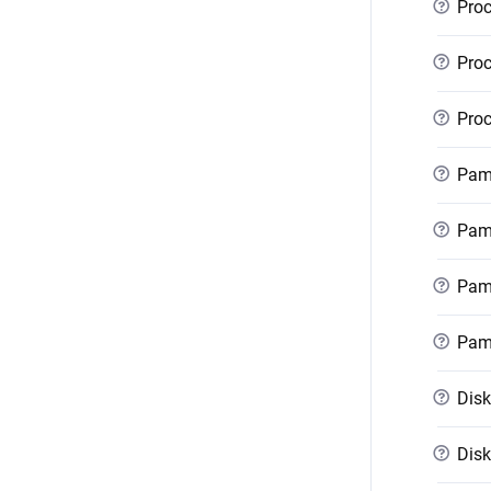
?
Proc
?
Proc
?
Proc
?
Pamě
?
Pamě
?
Pamě
?
Pam
?
Disk
?
Disk