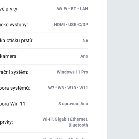
vé prvky
:
Wi-Fi • BT • LAN
ické výstupy
:
HDMI • USB-C/DP
ka otisku prstů
:
Ne
kamera
:
Ano
ační systém
:
Windows 11 Pro
ora systémů
:
W7 • W8 • W10 • W11
ora Win 11
:
S úpravou: Ano
Wi-Fi, Gigabit Ethernet,
 prvky
:
Bluetooth