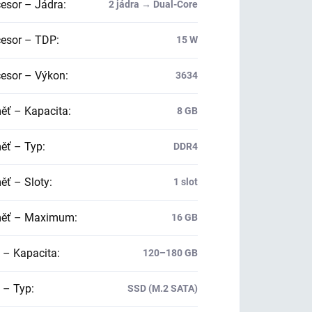
esor – Jádra
:
2 jádra → Dual-Core
esor – TDP
:
15 W
esor – Výkon
:
3634
ť – Kapacita
:
8 GB
ť – Typ
:
DDR4
ť – Sloty
:
1 slot
ěť – Maximum
:
16 GB
 – Kapacita
:
120–180 GB
 – Typ
:
SSD (M.2 SATA)