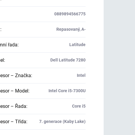
0889894566775
v
:
Repasovaný, A-
mní řada
:
Latitude
el
:
Dell Latitude 7280
esor – Značka
:
Intel
esor – Model
:
Intel Core i5-7300U
esor – Řada
:
Core i5
esor – Třída
:
7. generace (Kaby Lake)