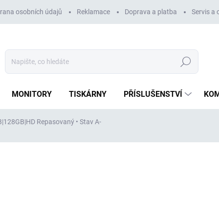
rana osobních údajů
Reklamace
Doprava a platba
Servis a
Hledat
MONITORY
TISKÁRNY
PŘÍSLUŠENSTVÍ
KO
8GB|128GB|HD
Repasovaný • Stav A-
ocení
ZNAČKA:
DELL
5 584 Kč
5 584 Kč
bez DPH
Měrná
SKLADEM
(1 KS)