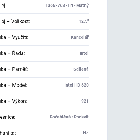
lej
:
1366×768 • TN • Matný
ej – Velikost
:
12.5"
ika – Využití
:
Kancelář
ika – Řada
:
Intel
ika – Paměť
:
Sdílená
ika – Model
:
Intel HD 620
ika – Výkon
:
921
esnice
:
Počeštěná • Podsvit
hanika
:
Ne