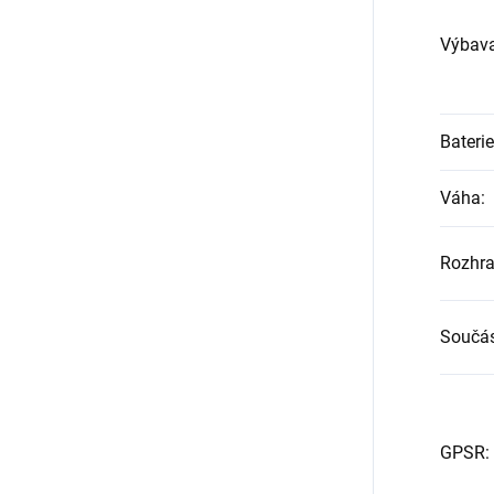
Výbav
Baterie
Váha
:
Rozhra
Součás
GPSR
: