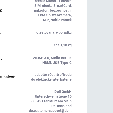
čtečka MicroSD, čtečka
SIM, čtečka SmartCard,
a
:
mikrofon, bezpečnostní
TPM čip, webkamera,
M.2, Noble zámek
:
otestovaná, v pořádku
cca 1,18 kg
2×USB 3.0, Audio In/Out,
ní
:
HDMI, USB Type-C
adaptér včetně přívodu
t balení
:
do elektrické sítě, baterie
Dell GmbH
Unterschweinstiege 10
60549 Frankfurt am Main
Deutschland
de.customersupport@dell.