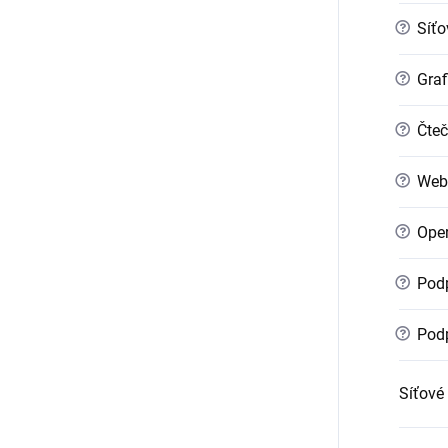
?
Síťo
?
Graf
?
Čteč
?
Web
?
Oper
?
Podp
?
Podp
Síťové