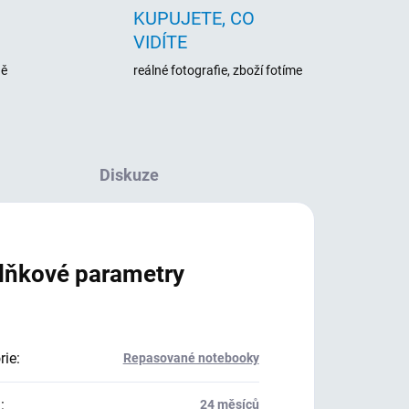
KUPUJETE, CO
VIDÍTE
ně
reálné fotografie, zboží fotíme
Diskuze
lňkové parametry
rie
:
Repasované notebooky
a
:
24 měsíců