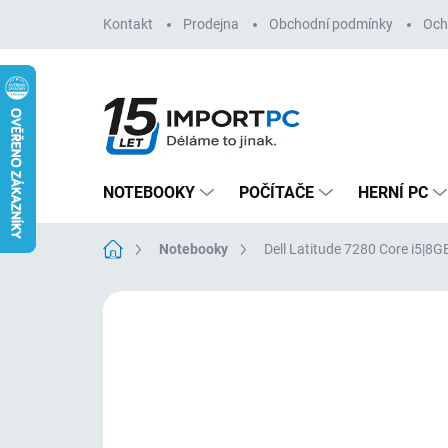
Přejít
Kontakt
Prodejna
Obchodní podmínky
Och
na
obsah
NOTEBOOKY
POČÍTAČE
HERNÍ PC
Domů
Notebooky
Dell Latitude 7280 Core i5|
Neohodnoceno
Podrobnosti hodn