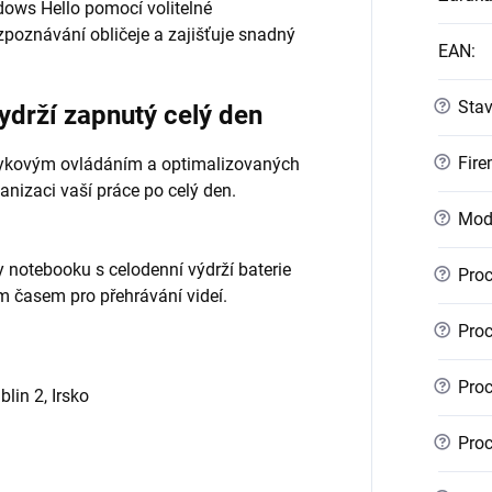
dows Hello pomocí volitelné
zpoznávání obličeje a zajišťuje snadný
EAN
:
?
Sta
vydrží zapnutý celý den
?
Fire
otykovým ovládáním a optimalizovaných
nizaci vaší práce po celý den.
?
Mod
ky notebooku s celodenní výdrží baterie
?
Proc
 časem pro přehrávání videí.
?
Proc
?
Proc
lin 2, Irsko
?
Proc