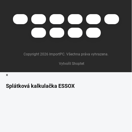
Copyright 2026
ImportPC
. Všechna práva vyhrazena.
Vytvořil Shoptet
×
Splátková kalkulačka ESSOX