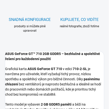
SNADNÁ KONFIGURACE
KUPUJETE, CO VIDÍTE
produkty si můžete plně
reálné fotografie, zboží fotíme
upravovat
ASUS GeForce GT™ 710 2GB GDDR5 – bezhlučné a spolehlivé
řešení pro každodenní použití
Grafická karta
ASUS GeForce GT 710
v edici
710-2-SL
je
navržena pro uživatele, kteří vyžadují tichý provoz, nízkou
spotřebu a spolehlivý výkon pro běžné činnosti. Díky
pasivnímu
chlazení
bez ventilátorů je naprosto bezhlučná a ideálně se hodí
do pracovních nebo domácích počítačů, kde je prioritou tichý
chod bez kompromisů ve stabilitě.
Tento model je vybaven
2 GB GDDR5 paměti
a běží na