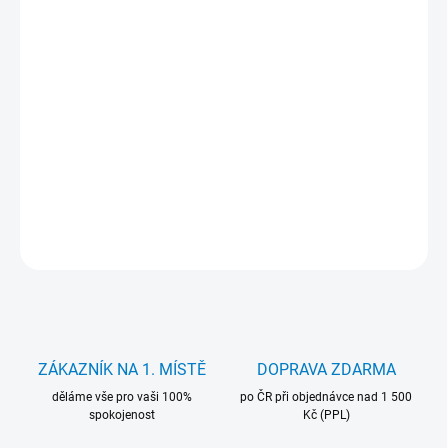
702 Kč bez DPH
Měrná
VYPRODÁNO
cena:
ASUS GeForce GT 710 je tichá pasivně chlazená grafická karta s
2 GB GDDR5 paměti, ideální pro kancelářské PC a multimédia.
Nabízí širokou kompatibilitu, podporu tří výstupů (VGA, DVI,
HDMI).
DETAILNÍ INFORMACE
ZEPTAT SE
HLÍDAT
ZÁKAZNÍK NA 1. MÍSTĚ
DOPRAVA ZDARMA
děláme vše pro vaši 100%
po ČR při objednávce nad 1 500
spokojenost
Kč (PPL)