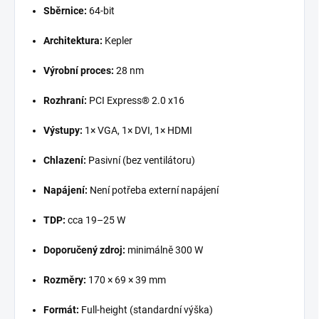
Sběrnice:
64-bit
Architektura:
Kepler
Výrobní proces:
28 nm
Rozhraní:
PCI Express® 2.0 x16
Výstupy:
1× VGA, 1× DVI, 1× HDMI
Chlazení:
Pasivní (bez ventilátoru)
Napájení:
Není potřeba externí napájení
TDP:
cca 19–25 W
Doporučený zdroj:
minimálně 300 W
Rozměry:
170 × 69 × 39 mm
Formát:
Full-height (standardní výška)