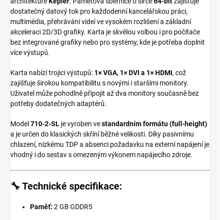
architektuře
Kepler
. Paměťová sběrnice o šířce
64-bit
zajišťuje
dostatečný datový tok pro každodenní kancelářskou práci,
multimédia, přehrávání videí ve vysokém rozlišení a základní
akceleraci 2D/3D grafiky. Karta je skvělou volbou i pro počítače
bez integrované grafiky nebo pro systémy, kde je potřeba doplnit
více výstupů.
Karta nabízí trojici výstupů:
1× VGA, 1× DVI a 1× HDMI
, což
zajišťuje širokou kompatibilitu s novými i staršími monitory.
Uživatel může pohodlně připojit až dva monitory současně bez
potřeby dodatečných adaptérů.
Model
710-2-SL
je vyroben ve
standardním formátu (full-height)
a je určen do klasických skříní běžné velikosti. Díky pasivnímu
chlazení, nízkému TDP a absenci požadavku na externí napájení je
vhodný i do sestav s omezeným výkonem napájecího zdroje.
🔧 Technické specifikace:
Paměť:
2 GB GDDR5