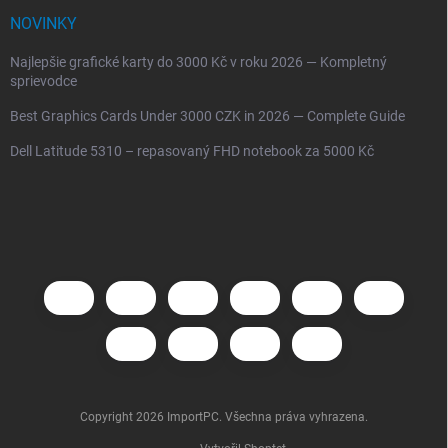
NOVINKY
Najlepšie grafické karty do 3000 Kč v roku 2026 — Kompletný
sprievodce
Best Graphics Cards Under 3000 CZK in 2026 — Complete Guide
Dell Latitude 5310 – repasovaný FHD notebook za 5000 Kč
Copyright 2026
ImportPC
. Všechna práva vyhrazena.