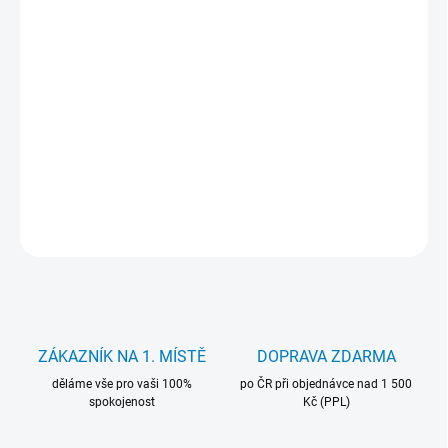
MŮŽEME DORUČIT DO:
12.8.2026
−
+
Přidat do košíku
Repasovaný herní PC — Core i5-6500 + RX 570. Otestované, plně
funkční komponenty. Windows 11. Záruka 24 měsíců.
DETAILNÍ INFORMACE
ZEPTAT SE
HLÍDAT
ZÁKAZNÍK NA 1. MÍSTĚ
DOPRAVA ZDARMA
děláme vše pro vaši 100%
po ČR při objednávce nad 1 500
spokojenost
Kč (PPL)