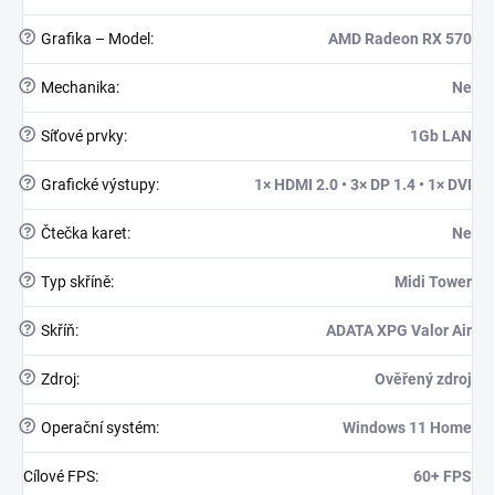
?
Grafika – Model
:
AMD Radeon RX 570
?
Mechanika
:
Ne
?
Síťové prvky
:
1Gb LAN
?
Grafické výstupy
:
1× HDMI 2.0 • 3× DP 1.4 • 1× DVI
?
Čtečka karet
:
Ne
?
Typ skříně
:
Midi Tower
?
Skříň
:
ADATA XPG Valor Air
?
Zdroj
:
Ověřený zdroj
?
Operační systém
:
Windows 11 Home
Cílové FPS
:
60+ FPS