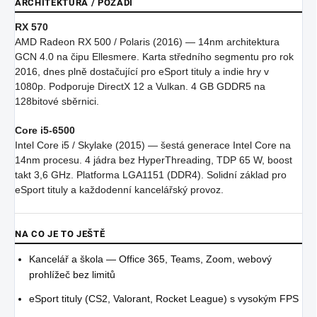
ARCHITEKTURA / POZADÍ
RX 570
AMD Radeon RX 500 / Polaris (2016) — 14nm architektura
GCN 4.0 na čipu Ellesmere. Karta středního segmentu pro rok
2016, dnes plně dostačující pro eSport tituly a indie hry v
1080p. Podporuje DirectX 12 a Vulkan. 4 GB GDDR5 na
128bitové sběrnici.
Core i5-6500
Intel Core i5 / Skylake (2015) — šestá generace Intel Core na
14nm procesu. 4 jádra bez HyperThreading, TDP 65 W, boost
takt 3,6 GHz. Platforma LGA1151 (DDR4). Solidní základ pro
eSport tituly a každodenní kancelářský provoz.
NA CO JE TO JEŠTĚ
Kancelář a škola — Office 365, Teams, Zoom, webový
prohlížeč bez limitů
eSport tituly (CS2, Valorant, Rocket League) s vysokým FPS