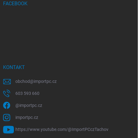
FACEBOOK
KONTAKT
obchod
@
importpc.cz
603 593 660
@importpc.cz
importpc.cz
https://www.youtube.com/@ImportPCczTachov