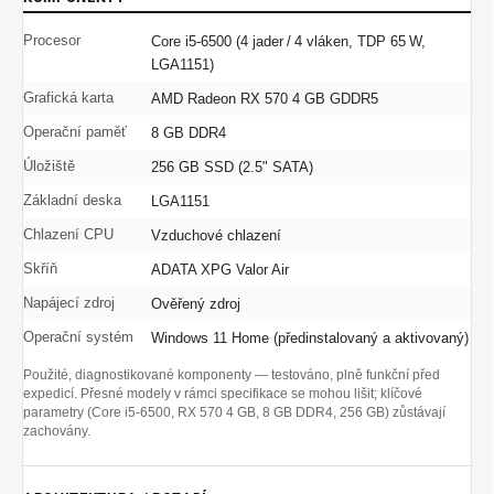
Procesor
Core i5-6500 (4 jader / 4 vláken, TDP 65 W,
LGA1151)
Grafická karta
AMD Radeon RX 570 4 GB GDDR5
Operační paměť
8 GB DDR4
Úložiště
256 GB SSD (2.5" SATA)
Základní deska
LGA1151
Chlazení CPU
Vzduchové chlazení
Skříň
ADATA XPG Valor Air
Napájecí zdroj
Ověřený zdroj
Operační systém
Windows 11 Home (předinstalovaný a aktivovaný)
Použité, diagnostikované komponenty — testováno, plně funkční před
expedicí. Přesné modely v rámci specifikace se mohou lišit; klíčové
parametry (Core i5-6500, RX 570 4 GB, 8 GB DDR4, 256 GB) zůstávají
zachovány.