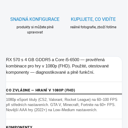
SNADNÁ KONFIGURACE
KUPUJETE, CO VIDÍTE
produkty si můžete plně
reálné fotografie, zboží fotíme
upravovat
RX 570 s 4 GB GDDR5 a Core i5-6500 — prověřená
kombinace pro hry v 1080p (FHD). Použité, otestované
komponenty — diagnostikované a plně funkční.
CO ZVLÁDNE — HRANÍ V 1080P (FHD)
1080p eSport tituly (CS2, Valorant, Rocket League) na 60–100 FPS
při středních nastaveních. GTA V, Minecraft, Fortnite na 60+ FPS.
Novější AAA hry (2022+) na Low–Medium nastaveních.
KOMPONENTY