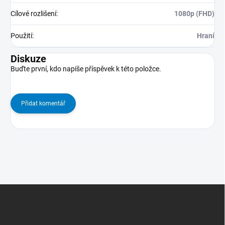
Cílové rozlišení
:
1080p (FHD)
Použití
:
Hraní
Diskuze
Buďte první, kdo napíše příspěvek k této položce.
Přidat komentář
Z
Á
P
A