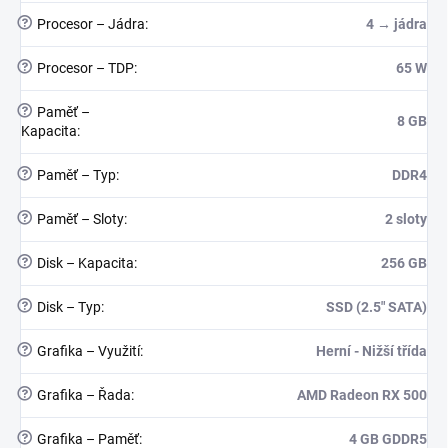
?
Procesor – Jádra
:
4 → jádra
?
Procesor – TDP
:
65 W
?
Paměť –
8 GB
Kapacita
:
?
Paměť – Typ
:
DDR4
?
Paměť – Sloty
:
2 sloty
?
Disk – Kapacita
:
256 GB
?
Disk – Typ
:
SSD (2.5" SATA)
?
Grafika – Využití
:
Herní - Nižší třída
?
Grafika – Řada
:
AMD Radeon RX 500
?
Grafika – Paměť
:
4 GB GDDR5