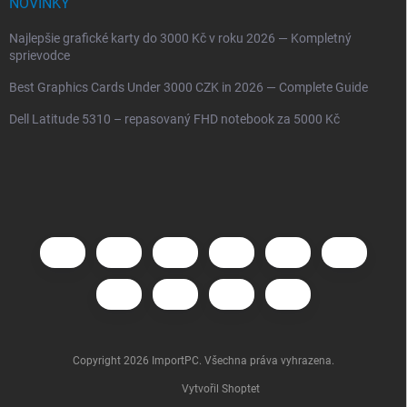
NOVINKY
Najlepšie grafické karty do 3000 Kč v roku 2026 — Kompletný
sprievodce
Best Graphics Cards Under 3000 CZK in 2026 — Complete Guide
Dell Latitude 5310 – repasovaný FHD notebook za 5000 Kč
Copyright 2026
ImportPC
. Všechna práva vyhrazena.
Vytvořil Shoptet