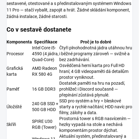
sestavené, otestované a s předinstalovaným systémem Windows
11 Pro — stačí vybalit, zapojit a hrát. Žádné skládání komponent,
žádná instalace, žádné starosti.
Co v sestavě dostanete
Komponenta
Specifikace
Proč je to dobré
Intel Core i5-
Čtyři plnohodnotná jádra utáhnou hru
Procesor
4590 (4 jádra,
i běžné programy zároveň — svižně a
Quad-Core)
bez zadrhávání.
Osvědčená herní karta pro Full HD
Grafická
AMD Radeon
hraní; 4 GB videopaměti dá detailům
karta
RX 580 4G
prostor vyniknout.
Dostatek paměti na hru na pozadí,
Paměť
16 GB DDR3
prohlížeč i Discord současně —
přepínání zůstává plynulé.
SSD pro systém a hry = bleskové
240 GB SSD +
Úložiště
starty a rychlé načítání; HDD navíc pro
500 GB HDD
filmy, zálohy a data.
Prostorná tower s RGB nasvícením —
SPIRE U30
Skříň
hezky vypadá na stole a nechává
RGB (Tower)
komponentám prostor dýchat.
Aktuální systém, předinstalovaný a
Windows 11