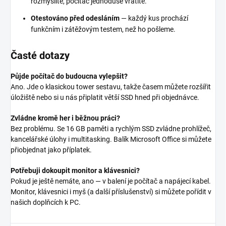
rozmyslíte, počítač jednoduše vrátíte.
Otestováno před odesláním
— každý kus prochází
funkčním i zátěžovým testem, než ho pošleme.
Časté dotazy
Půjde počítač do budoucna vylepšit?
Ano. Jde o klasickou tower sestavu, takže časem můžete rozšířit
úložiště nebo si u nás připlatit větší SSD hned při objednávce.
Zvládne kromě her i běžnou práci?
Bez problému. Se 16 GB paměti a rychlým SSD zvládne prohlížeč,
kancelářské úlohy i multitasking. Balík Microsoft Office si můžete
přiobjednat jako příplatek.
Potřebuji dokoupit monitor a klávesnici?
Pokud je ještě nemáte, ano — v balení je počítač a napájecí kabel.
Monitor, klávesnici i myš (a další příslušenství) si můžete pořídit v
našich doplňcích k PC.