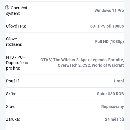
?
Operační
Windows 11 Pro
systém
:
Cílové FPS
:
60+ FPS při 1080p
Cílové
Full HD (1080p)
rozlišení
:
NTB / PC -
GTA V, The Witcher 3, Apex Legends, Fortnite,
Doporučeno
Overwatch 2, CS2, World of Warcraft
pro hru
:
Použití
:
Hraní
Skříň
:
Spire U30 RGB
Stav
:
Repasovaný
Záruka
:
24 měsíců