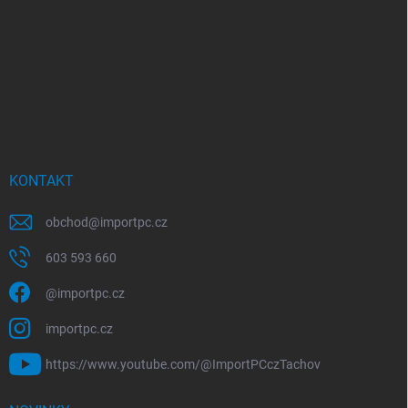
KONTAKT
obchod
@
importpc.cz
603 593 660
@importpc.cz
importpc.cz
https://www.youtube.com/@ImportPCczTachov