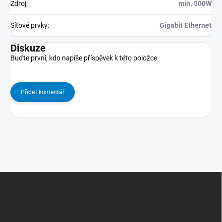
Zdroj
:
min. 500W
Síťové prvky
:
Gigabit Ethernet
Diskuze
Buďte první, kdo napíše příspěvek k této položce.
Přidat komentář
Z
Á
P
A
T