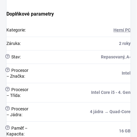
Doplňkové parametry
Kategorie
:
Herní PC
Záruka
:
2 roky
?
Stav
:
Repasovaný, A-
?
Procesor
Intel
– Značka
:
?
Procesor
Intel Core i5 - 4. Gen
– Třída
:
?
Procesor
4 jádra → Quad-Core
– Jádra
:
?
Paměť –
16 GB
Kapacita
: