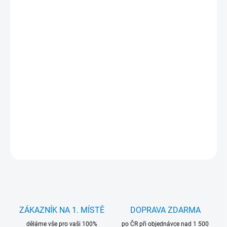
KANCELÁŘSKÝ
?
SOFTWARE
MŮŽEME DORUČIT DO:
11.8.2026
−
+
Přidat do košíku
Herní počítač s Intel Core i5-4590, 16 GB DDR3, 240 GB SSD + 500
GB HDD, AMD Radeon RX 580 4G a Windows 11 Pro. Ideální pro
hraní ve Full HD.
DETAILNÍ INFORMACE
ZEPTAT SE
HLÍDAT
ZÁKAZNÍK NA 1. MÍSTĚ
DOPRAVA ZDARMA
děláme vše pro vaši 100%
po ČR při objednávce nad 1 500