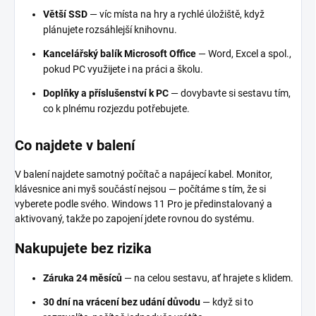
Větší SSD
— víc místa na hry a rychlé úložiště, když
plánujete rozsáhlejší knihovnu.
Kancelářský balík Microsoft Office
— Word, Excel a spol.,
pokud PC využijete i na práci a školu.
Doplňky a příslušenství k PC
— dovybavte si sestavu tím,
co k plnému rozjezdu potřebujete.
Co najdete v balení
V balení najdete samotný počítač a napájecí kabel. Monitor,
klávesnice ani myš součástí nejsou — počítáme s tím, že si
vyberete podle svého. Windows 11 Pro je předinstalovaný a
aktivovaný, takže po zapojení jdete rovnou do systému.
Nakupujete bez rizika
Záruka 24 měsíců
— na celou sestavu, ať hrajete s klidem.
30 dní na vrácení bez udání důvodu
— když si to