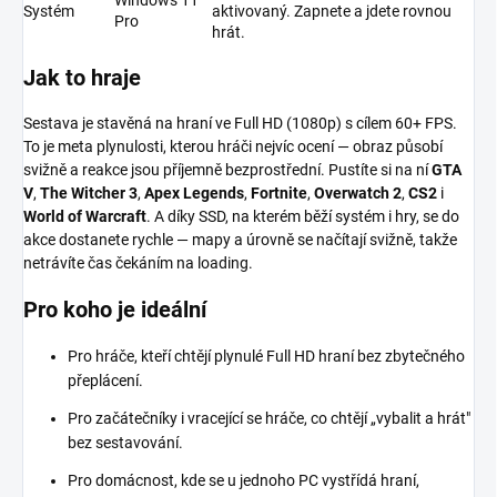
Systém
aktivovaný. Zapnete a jdete rovnou
Pro
hrát.
Jak to hraje
Sestava je stavěná na hraní ve Full HD (1080p) s cílem 60+ FPS.
To je meta plynulosti, kterou hráči nejvíc ocení — obraz působí
svižně a reakce jsou příjemně bezprostřední. Pustíte si na ní
GTA
V
,
The Witcher 3
,
Apex Legends
,
Fortnite
,
Overwatch 2
,
CS2
i
World of Warcraft
. A díky SSD, na kterém běží systém i hry, se do
akce dostanete rychle — mapy a úrovně se načítají svižně, takže
netrávíte čas čekáním na loading.
Pro koho je ideální
Pro hráče, kteří chtějí plynulé Full HD hraní bez zbytečného
přeplácení.
Pro začátečníky i vracející se hráče, co chtějí „vybalit a hrát"
bez sestavování.
Pro domácnost, kde se u jednoho PC vystřídá hraní,