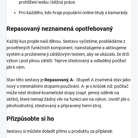
prohlížení webu i běžná práce.
Pro každého, kdo hraje populární online tituly s kamarády.
Repasovaný neznamená opotřebovaný
Každý kus projde naší dílnou. Sestavu vyčistíme, poskládáme z
prověřených funkčních komponent, nainstalujeme a aktivujeme
systém a proženeme ji zátěžovým testem, aby se ukázalo, že drží
výkon i pod plnou zátěží. Teprve otestovaný a odladěný počítač
jde k vám.
Stav této sestavy je
Repasovaný, A-
. Stupeň A znamená stav jako
nový s minimálními stopami používání. A- je o krůček níž: počítač
může nést drobné kosmetické stopy (např. jemný oděrek na
skříni), které nemají žádný vliv na funkci ani na výkon. Uvnitř jde o
plnohodnotný, otestovaný a připravený herní stroj.
Přizpůsobte si ho
Sestavu si můžete doladit přímo u produktu za příplatek: