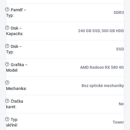
?
Paměť –
DDR3
Typ
:
?
Disk –
240 GB SSD, 500 GB HDD
Kapacita
:
?
Disk –
SSD
Typ
:
?
Grafika –
AMD Radeon RX 580 4G
Model
:
?
Bez optické mechaniky
Mechanika
:
?
Čtečka
Ne
karet
:
?
Typ
Tower
skříně
: