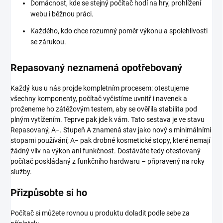
Domácnost, kde se stejný počítač hodí na hry, prohlížení
webu i běžnou práci.
Každého, kdo chce rozumný poměr výkonu a spolehlivosti
se zárukou.
Repasovaný neznamená opotřebovaný
Každý kus u nás projde kompletním procesem: otestujeme
všechny komponenty, počítač vyčistíme uvnitř i navenek a
proženeme ho zátěžovým testem, aby se ověřila stabilita pod
plným vytížením. Teprve pak jde k vám. Tato sestava je ve stavu
Repasovaný, A−. Stupeň A znamená stav jako nový s minimálními
stopami používání; A− pak drobné kosmetické stopy, které nemají
žádný vliv na výkon ani funkčnost. Dostáváte tedy otestovaný
počítač poskládaný z funkčního hardwaru – připravený na roky
služby.
Přizpůsobte si ho
Počítač si můžete rovnou u produktu doladit podle sebe za