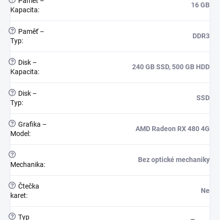
Paměť –
16 GB
Kapacita
:
?
Paměť –
DDR3
Typ
:
?
Disk –
240 GB SSD, 500 GB HDD
Kapacita
:
?
Disk –
SSD
Typ
:
?
Grafika –
AMD Radeon RX 480 4G
Model
:
?
Bez optické mechaniky
Mechanika
:
?
Čtečka
Ne
karet
:
?
Typ