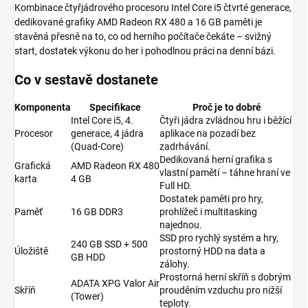
Kombinace čtyřjádrového procesoru Intel Core i5 čtvrté generace,
dedikované grafiky AMD Radeon RX 480 a 16 GB paměti je
stavěná přesně na to, co od herního počítače čekáte – svižný
start, dostatek výkonu do her i pohodlnou práci na denní bázi.
Co v sestavě dostanete
Komponenta
Specifikace
Proč je to dobré
Intel Core i5, 4.
Čtyři jádra zvládnou hru i běžící
Procesor
generace, 4 jádra
aplikace na pozadí bez
(Quad-Core)
zadrhávání.
Dedikovaná herní grafika s
Grafická
AMD Radeon RX 480
vlastní pamětí – táhne hraní ve
karta
4 GB
Full HD.
Dostatek paměti pro hry,
Paměť
16 GB DDR3
prohlížeč i multitasking
najednou.
SSD pro rychlý systém a hry,
240 GB SSD + 500
Úložiště
prostorný HDD na data a
GB HDD
zálohy.
Prostorná herní skříň s dobrým
ADATA XPG Valor Air
Skříň
prouděním vzduchu pro nižší
(Tower)
teploty.