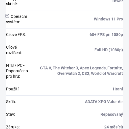
Tower
skříně
:
?
Operační
Windows 11 Pro
systém
:
Cílové FPS
:
60+ FPS při 1080p
Cílové
Full HD (1080p)
rozlišení
:
NTB / PC -
GTA V, The Witcher 3, Apex Legends, Fortnite,
Doporučeno
Overwatch 2, CS2, World of Warcraft
pro hru
:
Použití
:
Hraní
Skříň
:
ADATA XPG Valor Air
Stav
:
Repasovaný
Záruka
:
24 měsíců