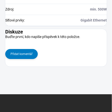
Zdroj
:
min. 500W
Síťové prvky
:
Gigabit Ethernet
Diskuze
Buďte první, kdo napíše příspěvek k této položce.
Přidat komentář
Z
Á
P