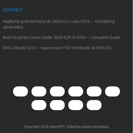
NOVINKY
Najlepšie grafické karty do 3000 Kč v roku 2026 — Kompletný
sprievodce
Best Graphics Cards Under 3000 CZK in 2026 — Complete Guide
Dell Latitude 5310 – repasovaný FHD notebook za 5000 Kč
Copyright 2026
ImportPC
. Všechna práva vyhrazena.