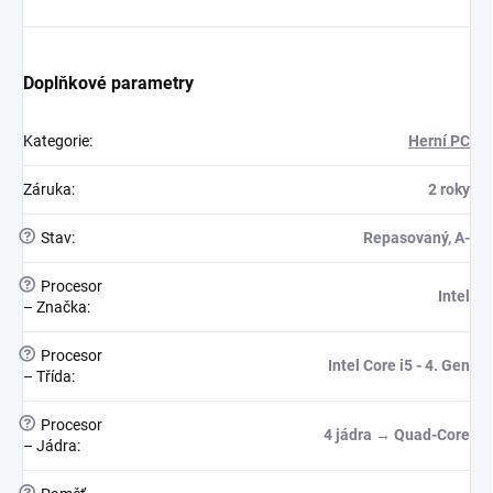
Doplňkové parametry
Kategorie
:
Herní PC
Záruka
:
2 roky
?
Stav
:
Repasovaný, A-
?
Procesor
Intel
– Značka
:
?
Procesor
Intel Core i5 - 4. Gen
– Třída
:
?
Procesor
4 jádra → Quad-Core
– Jádra
:
?