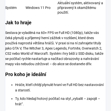
Aktuální systém, aktivovaný a
Systém
Windows 11 Pro
připravený k okamžitému
použití.
Jak to hraje
Sestava je vyladěná na 60+ FPS ve Full HD (1080p), takže vás
čeká plynulý a příjemný herní zážitek v rozlišení, které dnes
používá naprostá většina hráčů. V praxi si na ní zahrajete tituly
jako GTA V, The Witcher 3, Apex Legends, Fortnite, Overwatch 2,
CS2 nebo World of Warcraft. Systém i hry běží z SSD disku, takže
se počítač rychle nastartuje a načítací obrazovky a nahrávání
mapy vás nebudou zdržovat – do akce se dostanete dřív.
Pro koho je ideální
Hráče, kteří chtějí plynulé hraní ve Full HD bez nastavování
a starostí.
Ty, kdo hledají hotový počítač na styl „vybalit – zapojit –
hrát“.