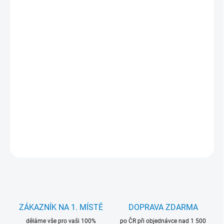
KANCELÁŘSKÝ
?
SOFTWARE
MŮŽEME DORUČIT DO:
12.8.2026
−
+
Přidat do košíku
Herní počítač s Intel Core i5-4590, 16 GB DDR3, 240 GB SSD + 500
GB HDD, AMD Radeon RX 480 4G a Windows 11 Pro. Ideální pro
hraní ve Full HD.
DETAILNÍ INFORMACE
ZEPTAT SE
HLÍDAT
ZÁKAZNÍK NA 1. MÍSTĚ
DOPRAVA ZDARMA
děláme vše pro vaši 100%
po ČR při objednávce nad 1 500