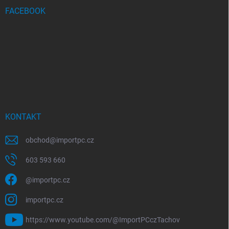
FACEBOOK
KONTAKT
obchod
@
importpc.cz
603 593 660
@importpc.cz
importpc.cz
https://www.youtube.com/@ImportPCczTachov