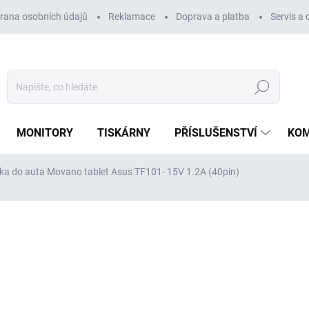
rana osobních údajů
Reklamace
Doprava a platba
Servis a
Hledat
MONITORY
TISKÁRNY
PŘÍSLUŠENSTVÍ
KO
ka do auta Movano tablet Asus TF101- 15V 1.2A (40pin)
ocení
ZNAČKA:
MOVANO
449 Kč
371 Kč bez DPH
Měrná
SKLADEM
(5 KS)