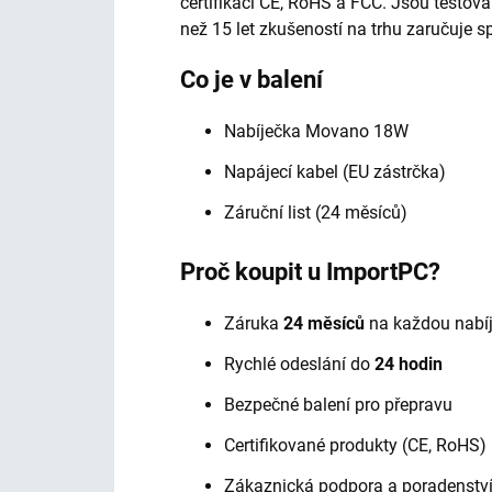
certifikaci CE, RoHS a FCC. Jsou testov
než 15 let zkušeností na trhu zaručuje sp
Co je v balení
Nabíječka Movano 18W
Napájecí kabel (EU zástrčka)
Záruční list (24 měsíců)
Proč koupit u ImportPC?
Záruka
24 měsíců
na každou nabí
Rychlé odeslání do
24 hodin
Bezpečné balení pro přepravu
Certifikované produkty (CE, RoHS)
Zákaznická podpora a poradenstv