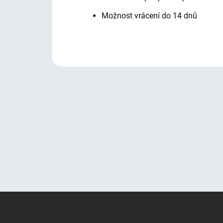
Možnost vrácení do 14 dnů
Z
Á