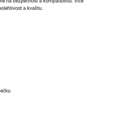
ané na bezpečnost a kompatibilitu. Více
olehlivost a kvalitu.
ječku
í