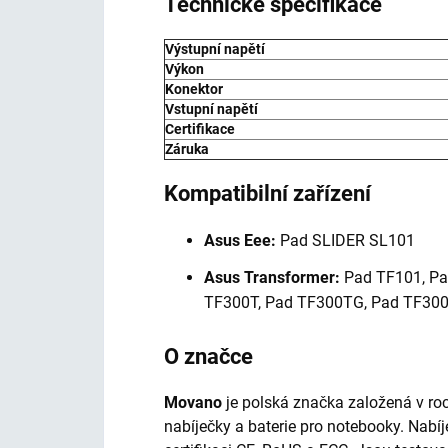
Technické specifikace
Výstupní napětí
Výkon
Konektor
Vstupní napětí
Certifikace
Záruka
Kompatibilní zařízení
Asus Eee:
Pad SLIDER SL101
Asus Transformer:
Pad TF101, Pa
TF300T, Pad TF300TG, Pad TF300
O značce
Movano
je polská značka založená v roc
nabíječky a baterie pro notebooky. Nabí