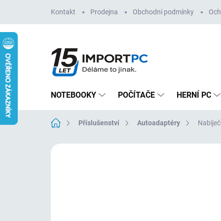
Přejít
Kontakt
Prodejna
Obchodní podmínky
Och
na
obsah
NOTEBOOKY
POČÍTAČE
HERNÍ PC
Domů
Příslušenství
Autoadaptéry
Nabíječ
Neohodnoceno
Podrobnosti hodn