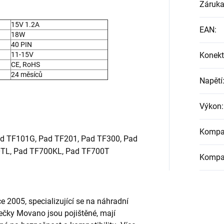
Záruk
15V 1.2A
EAN
:
18W
40 PIN
11-15V
Konekt
CE, RoHS
24 měsíců
Napětí
Výkon
:
Kompat
d TF101G, Pad TF201, Pad TF300, Pad
TL, Pad TF700KL, Pad TF700T
Kompat
e 2005, specializující se na náhradní
ječky Movano jsou pojištěné, mají