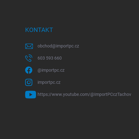
KONTAKT
obchod
@
importpc.cz
603 593 660
@importpc.cz
importpc.cz
https://www.youtube.com/@ImportPCczTachov