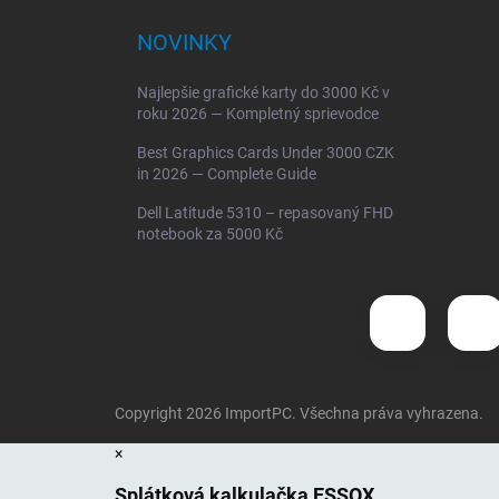
NOVINKY
Najlepšie grafické karty do 3000 Kč v
roku 2026 — Kompletný sprievodce
Best Graphics Cards Under 3000 CZK
in 2026 — Complete Guide
Dell Latitude 5310 – repasovaný FHD
notebook za 5000 Kč
Copyright 2026
ImportPC
. Všechna práva vyhrazena.
×
Splátková kalkulačka ESSOX