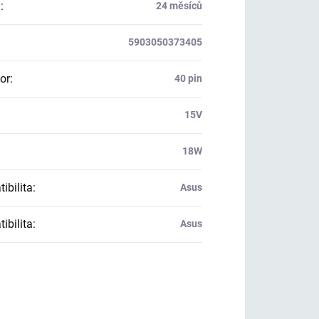
a
:
24 měsíců
5903050373405
or
:
40 pin
:
15V
18W
ibilita
:
Asus
ibilita
:
Asus