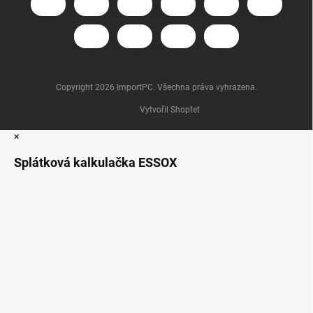
Copyright 2026
ImportPC
. Všechna práva vyhrazena.
Vytvořil Shoptet
×
Splátková kalkulačka ESSOX