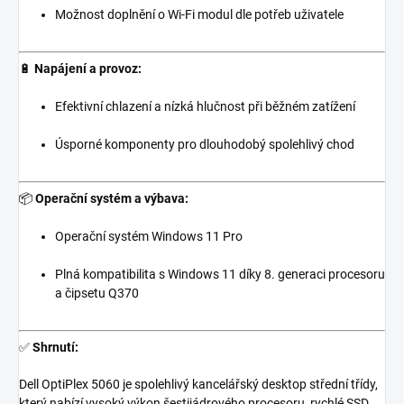
Možnost doplnění o Wi-Fi modul dle potřeb uživatele
🔋
Napájení a provoz:
Efektivní chlazení a nízká hlučnost při běžném zatížení
Úsporné komponenty pro dlouhodobý spolehlivý chod
📦
Operační systém a výbava:
Operační systém Windows 11 Pro
Plná kompatibilita s Windows 11 díky 8. generaci procesoru
a čipsetu Q370
✅
Shrnutí:
Dell OptiPlex 5060 je spolehlivý kancelářský desktop střední třídy,
který nabízí vysoký výkon šestijádrového procesoru, rychlé SSD