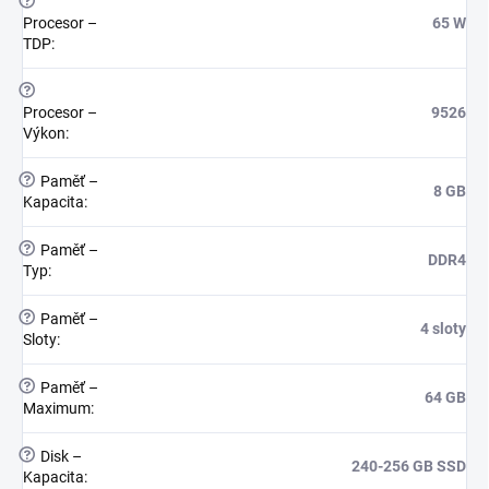
?
Procesor –
65 W
TDP
:
?
Procesor –
9526
Výkon
:
?
Paměť –
8 GB
Kapacita
:
?
Paměť –
DDR4
Typ
:
?
Paměť –
4 sloty
Sloty
:
?
Paměť –
64 GB
Maximum
:
?
Disk –
240-256 GB SSD
Kapacita
: