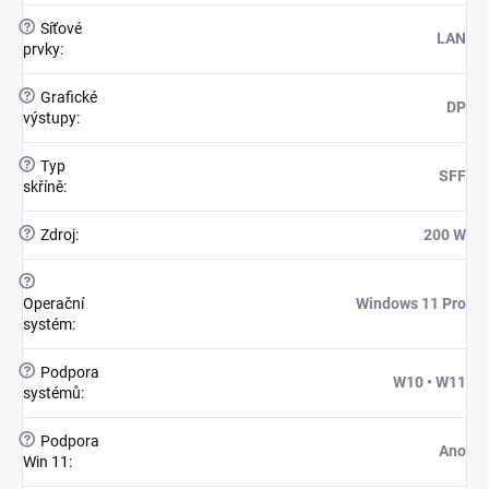
?
Síťové
LAN
prvky
:
?
Grafické
DP
výstupy
:
?
Typ
SFF
skříně
:
?
Zdroj
:
200 W
?
Operační
Windows 11 Pro
systém
:
?
Podpora
W10 • W11
systémů
:
?
Podpora
Ano
Win 11
: