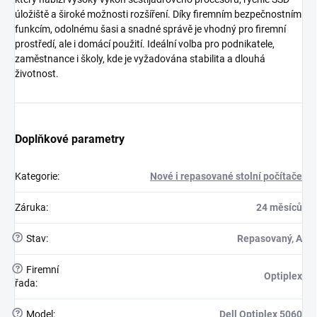
úložiště a široké možnosti rozšíření. Díky firemním bezpečnostním
funkcím, odolnému šasi a snadné správě je vhodný pro firemní
prostředí, ale i domácí použití. Ideální volba pro podnikatele,
zaměstnance i školy, kde je vyžadována stabilita a dlouhá
životnost.
Doplňkové parametry
Kategorie
:
Nové i repasované stolní počítače
Záruka
:
24 měsíců
?
Stav
:
Repasovaný, A
?
Firemní
Optiplex
řada
:
?
Model
:
Dell Optiplex 5060