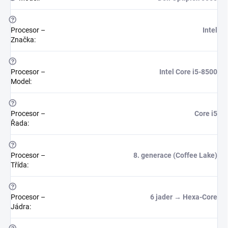
?
Procesor –
Intel
Značka
:
?
Procesor –
Intel Core i5-8500
Model
:
?
Procesor –
Core i5
Řada
:
?
Procesor –
8. generace (Coffee Lake)
Třída
:
?
Procesor –
6 jader → Hexa-Core
Jádra
: