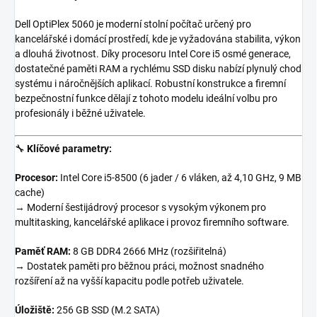
Dell OptiPlex 5060 je moderní stolní počítač určený pro
kancelářské i domácí prostředí, kde je vyžadována stabilita, výkon
a dlouhá životnost. Díky procesoru Intel Core i5 osmé generace,
dostatečné paměti RAM a rychlému SSD disku nabízí plynulý chod
systému i náročnějších aplikací. Robustní konstrukce a firemní
bezpečnostní funkce dělají z tohoto modelu ideální volbu pro
profesionály i běžné uživatele.
🔧
Klíčové parametry:
Procesor:
Intel Core i5-8500 (6 jader / 6 vláken, až 4,10 GHz, 9 MB
cache)
→ Moderní šestijádrový procesor s vysokým výkonem pro
multitasking, kancelářské aplikace i provoz firemního software.
Paměť RAM:
8 GB DDR4 2666 MHz (rozšiřitelná)
→ Dostatek paměti pro běžnou práci, možnost snadného
rozšíření až na vyšší kapacitu podle potřeb uživatele.
Úložiště:
256 GB SSD (M.2 SATA)