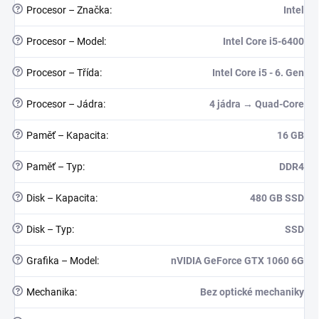
?
Procesor – Značka
:
Intel
?
Procesor – Model
:
Intel Core i5-6400
?
Procesor – Třída
:
Intel Core i5 - 6. Gen
?
Procesor – Jádra
:
4 jádra → Quad-Core
?
Paměť – Kapacita
:
16 GB
?
Paměť – Typ
:
DDR4
?
Disk – Kapacita
:
480 GB SSD
?
Disk – Typ
:
SSD
?
Grafika – Model
:
nVIDIA GeForce GTX 1060 6G
?
Mechanika
:
Bez optické mechaniky