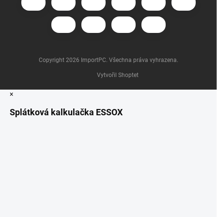
Copyright 2026
ImportPC
. Všechna práva vyhrazena.
Vytvořil Shoptet
×
Splátková kalkulačka ESSOX