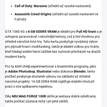
Call of Duty: Warzone
(střední až vysoké nastavení)
Assassin's Creed Origins
(střední až vysoké nastavení ve
Full HD)
GTX 1060 6G s
6 GB GDDR5 VRAM
je ideální pro
Full HD hraní
a je
schopná zpracovávat i náročnější textury, což ji činí vhodnou pro
středně náročné AAA hry. Tato karta poskytuje vyvážený výkon
pro plynulé hraní i multitasking, takže je ideální volbou pro hráče,
kteří hledají solidní herní zážitek bez nutnosti přecházet na dražší
moderní karty.
Pro ty, kteří chtějí experimentovat s kreativními programy, jako
je
Adobe Photoshop
,
Illustrator
nebo dokonce
Blender
, tento
počítač poskytuje dostatek výkonu na základní až středně
náročné projekty. 16 GB DDR4 RAM zajišťuje stabilní chod při
práci s více aplikacemi najednou.
Díky
MSI MAG FORGE 100R
skříni je sestava dobře odvětraná,
takže počítač zůstává tichý i při plné zátěži.