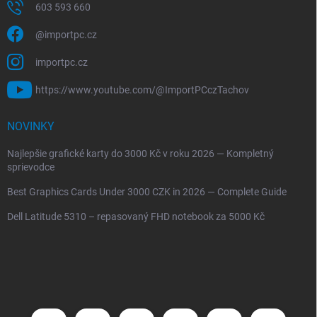
603 593 660
@importpc.cz
importpc.cz
https://www.youtube.com/@ImportPCczTachov
NOVINKY
Najlepšie grafické karty do 3000 Kč v roku 2026 — Kompletný
sprievodce
Best Graphics Cards Under 3000 CZK in 2026 — Complete Guide
Dell Latitude 5310 – repasovaný FHD notebook za 5000 Kč