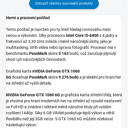
Zobrazit všechny související produkty
Herní a pracovní počítač
Tento počítač je navržen pro ty, kteří hledají rovnováhu mezi
cenou a výkonem. Díky procesoru
Intel Core i5-6400
s 4 jádry a
frekvencí až 3,30 GHz zvládá i méně náročnější úlohy, jako je
multitasking, střih videa nebo úprava fotografií. Procesor má v
benchmarku
PassMark
skóre
5 163
bodů, což zaručuje plynulý
chod i při náročnějších činnostech.
Grafická karta
nVIDIA GeForce GTX 1060
6G
dosahuje
PassMark
skóre
9 276 bodů
a je ideální pro hraní her
na střední až vyšší detaily.
NVIDIA GeForce GTX 1060 6G
je grafická karta střední třídy, která
je vhodná pro hraní moderních her na střední až vysoké nastavení
ve Full HD a zvládne i některé méně náročné tituly při vyšším
rozlišení 1440p. Díky 6 GB VRAM poskytuje lepší výkon a větší
flexibilitu než její 3GB verze. S GTX 1060 6G můžete očekávat
následující výkon: