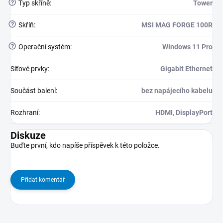
?
Typ skříně
:
Tower
?
Skříň
:
MSI MAG FORGE 100R
?
Operační systém
:
Windows 11 Pro
Síťové prvky
:
Gigabit Ethernet
Součást balení
:
bez napájecího kabelu
Rozhraní
:
HDMI, DisplayPort
Diskuze
Buďte první, kdo napíše příspěvek k této položce.
Přidat komentář