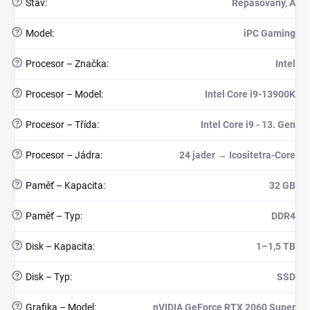
?
Stav
:
Repasovaný, A
?
Model
:
iPC Gaming
?
Procesor – Značka
:
Intel
?
Procesor – Model
:
Intel Core i9-13900K
?
Procesor – Třída
:
Intel Core i9 - 13. Gen
?
Procesor – Jádra
:
24 jader → Icositetra-Core
?
Paměť – Kapacita
:
32 GB
?
Paměť – Typ
:
DDR4
?
Disk – Kapacita
:
1–1,5 TB
?
Disk – Typ
:
SSD
?
Grafika – Model
:
nVIDIA GeForce RTX 2060 Super