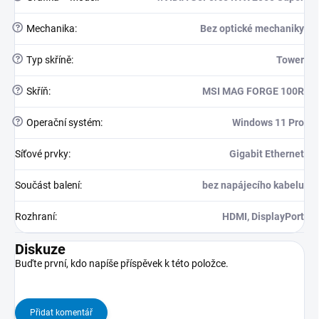
?
Mechanika
:
Bez optické mechaniky
?
Typ skříně
:
Tower
?
Skříň
:
MSI MAG FORGE 100R
?
Operační systém
:
Windows 11 Pro
Síťové prvky
:
Gigabit Ethernet
Součást balení
:
bez napájecího kabelu
Rozhraní
:
HDMI, DisplayPort
Diskuze
Buďte první, kdo napíše příspěvek k této položce.
Přidat komentář