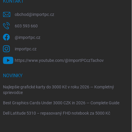
KONTAKT
obchod
@
importpc.cz
603 593 660
@importpc.cz
importpc.cz
https://www.youtube.com/@ImportPCczTachov
NOVINKY
Najlepšie grafické karty do 3000 Kč v roku 2026 — Kompletný
sprievodce
Best Graphics Cards Under 3000 CZK in 2026 — Complete Guide
Dell Latitude 5310 – repasovaný FHD notebook za 5000 Kč