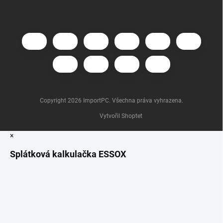
Copyright 2026
ImportPC
. Všechna práva vyhrazena.
Vytvořil Shoptet
×
Splátková kalkulačka ESSOX