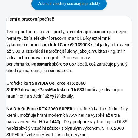
Zobrazit všechny související produkty
Herní a pracovní počítač
Tento počítač je navržen pro ty, kteří hledají maximum pro nejen
herní využití a efektivní pracovní stanici. Díky extrémně
výkonnému procesoru
Intel Core i9-13900K
s 24 jádry a frekvencí
až 5,80 GHz zvládá i náročnější úlohy, jako je multitasking, střih
videa nebo úprava fotografií. Procesor má v
benchmarku
PassMark
skóre
59 067
bodů, což zaručuje plynulý
chod i při náročnějších činnostech.
Grafická karta
nVIDIA GeForce RTX 2060
SUPER
dosahuje
PassMark
skóre
16 533 bodů
a je ideální pro
hraní her na střední až vyšší detaily.
NVIDIA GeForce RTX 2060 SUPER
je grafická karta střední třídy,
která umožňuje hraní moderních AAA her na vysoké až ultra
nastavení ve Full HD a 1440p. Díky podpoře ray tracingu a DLSS
nabízí skvělý vizuální zážitek s plynulým výkonem. S RTX 2060
SUPER můžete očekávat následující výkon: