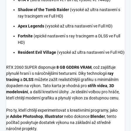
Shadow of the Tomb Raider
(vysoké až ultra nastavení s
ray tracingem ve Full HD)
Apex Legends
(vysoké až ultra nastavení ve Full HD)
Fortnite
(epické nastavení s ray tracingem a DLSS ve Full
HD)
Resident Evil Village
(vysoké až ultra nastavení ve Full HD)
RTX 2060 SUPER disponuje
8 GB GDDR6 VRAM
, což zajišťuje
plynulé hraní i s náročnějšími texturami. Díky technologii
ray
tracing
a
DLSS
můžete zažít realističtější grafiku s minimálním
dopadem na výkon. Tato karta je vhodná pro
střih videa
,
3D
modelování
, a další kreativní úlohy. Je ideální volbou pro hráče,
kteří chtějí moderní grafiku a plynulý výkon za dostupnou cenu.
Pro ty, kteří chtějí experimentovat s kreativními programy, jako
je
Adobe Photoshop
,
Illustrator
nebo dokonce
Blender
, tento
počítač poskytuje dostatek výkonu na základní až středně
náročné projekty.