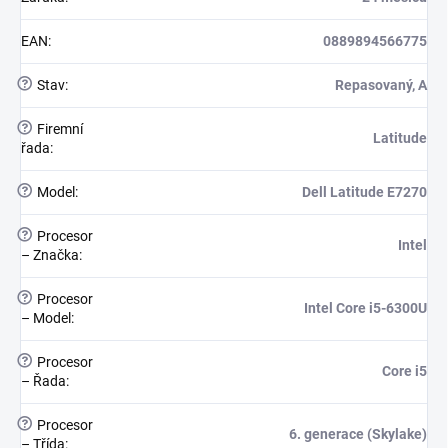
EAN
:
0889894566775
?
Stav
:
Repasovaný, A
?
Firemní
Latitude
řada
:
?
Model
:
Dell Latitude E7270
?
Procesor
Intel
– Značka
:
?
Procesor
Intel Core i5-6300U
– Model
:
?
Procesor
Core i5
– Řada
:
?
Procesor
6. generace (Skylake)
– Třída
: