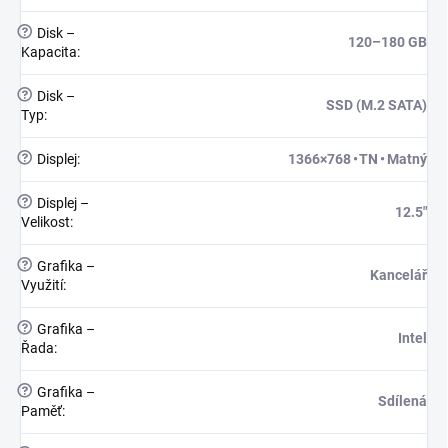
?
Disk –
120–180 GB
Kapacita
:
?
Disk –
SSD (M.2 SATA)
Typ
:
?
Displej
:
1366×768 • TN • Matný
?
Displej –
12.5"
Velikost
:
?
Grafika –
Kancelář
Využití
:
?
Grafika –
Intel
Řada
:
?
Grafika –
Sdílená
Paměť
: