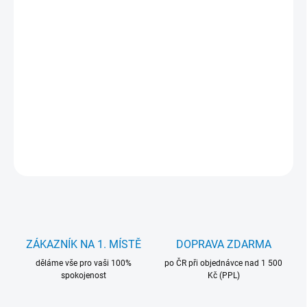
?
SOFTWARE
VOLBA
PŘÍSLUŠENSTVÍ –
KLÁVESNICE/MYŠ
?
i5-6300U • 8GB • 128GB • 12.5" HD • Intel HD • Wi‑Fi • BT • LAN •
Kamera • Win 11 Pro
DETAILNÍ INFORMACE
ZEPTAT SE
HLÍDAT
ZÁKAZNÍK NA 1. MÍSTĚ
DOPRAVA ZDARMA
děláme vše pro vaši 100%
po ČR při objednávce nad 1 500
spokojenost
Kč (PPL)