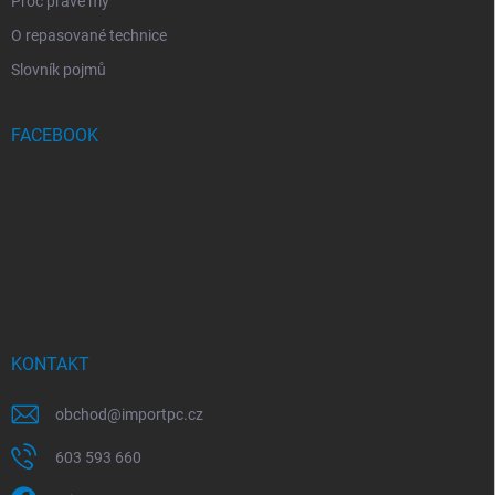
Proč právě my
O repasované technice
Slovník pojmů
FACEBOOK
KONTAKT
obchod
@
importpc.cz
603 593 660