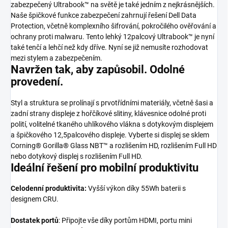
zabezpečený Ultrabook™ na světě je také jedním z nejkrásnějších.
Naše špičkové funkce zabezpečení zahrnují řešení Dell Data
Protection, včetně komplexního šifrování, pokročilého ověřování a
ochrany proti malwaru. Tento lehký 12palcový Ultrabook™ je nyní
také tenčí a lehčí než kdy dříve. Nyní se již nemusíte rozhodovat
mezi stylem a zabezpečením.
Navržen tak, aby zapůsobil. Odolné
provedení.
Styl a struktura se prolínají s prvotřídními materiály, včetně šasi a
zadní strany displeje z hořčíkové slitiny, klávesnice odolné proti
polití, volitelné tkaného uhlíkového vlákna s dotykovým displejem
a špičkového 12,5palcového displeje. Vyberte si displej se sklem
Corning® Gorilla® Glass NBT™ a rozlišením HD, rozlišením Full HD
nebo dotykový displej s rozlišením Full HD.
Ideální řešení pro mobilní produktivitu
Celodenní produktivita:
Vyšší výkon díky 55Wh baterii s
designem CRU.
Dostatek portů
: Připojte vše díky portům HDMI, portu mini