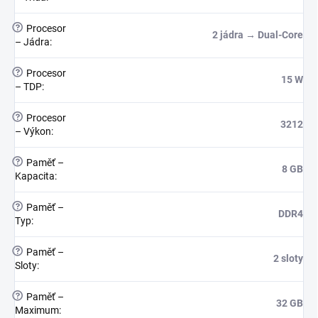
?
Procesor
2 jádra → Dual-Core
– Jádra
:
?
Procesor
15 W
– TDP
:
?
Procesor
3212
– Výkon
:
?
Paměť –
8 GB
Kapacita
:
?
Paměť –
DDR4
Typ
:
?
Paměť –
2 sloty
Sloty
:
?
Paměť –
32 GB
Maximum
: