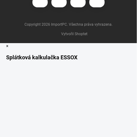
Copyright 2026
ImportPC
. Všechna práva vyhrazena.
Vytvořil Shoptet
×
Splátková kalkulačka ESSOX