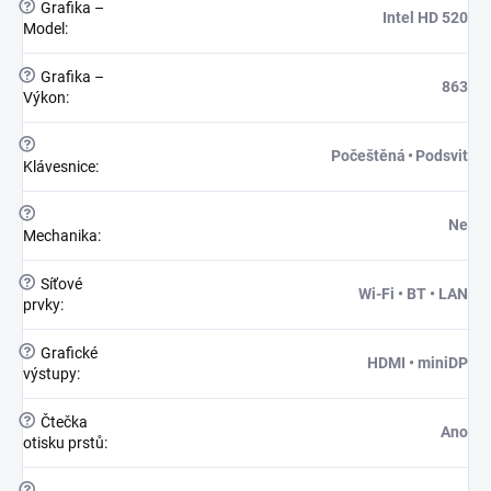
?
Grafika –
Intel HD 520
Model
:
?
Grafika –
863
Výkon
:
?
Počeštěná • Podsvit
Klávesnice
:
?
Ne
Mechanika
:
?
Síťové
Wi-Fi • BT • LAN
prvky
:
?
Grafické
HDMI • miniDP
výstupy
:
?
Čtečka
Ano
otisku prstů
:
?