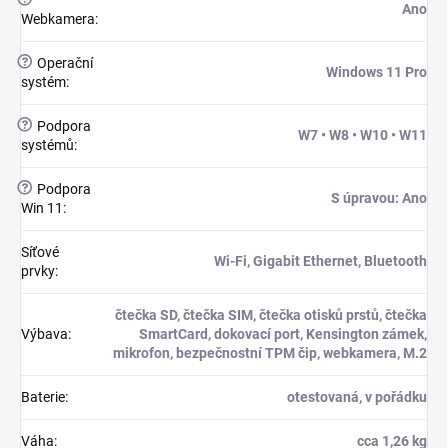
Ano
Webkamera
:
?
Operační
Windows 11 Pro
systém
:
?
Podpora
W7 • W8 • W10 • W11
systémů
:
?
Podpora
S úpravou: Ano
Win 11
:
Síťové
Wi-Fi, Gigabit Ethernet, Bluetooth
prvky
:
čtečka SD, čtečka SIM, čtečka otisků prstů, čtečka
Výbava
:
SmartCard, dokovací port, Kensington zámek,
mikrofon, bezpečnostní TPM čip, webkamera, M.2
Baterie
:
otestovaná, v pořádku
Váha
:
cca 1,26 kg