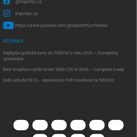
@importpc.cz
importpc.cz
https://www.youtube.com/@ImportPCczTachov
NOVINKY
Najlepšie grafické karty do 3000 Kč v roku 2026 — Kompletný
sprievodce
Best Graphics Cards Under 3000 CZK in 2026 — Complete Guide
Dell Latitude 5310 – repasovaný FHD notebook za 5000 Kč