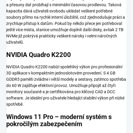
a přesuny dat probíhají s minimální časovou prodlevou. Taková
kapacita dává uživateli svobodu ukládat veškeré potřebné
soubory přímo na rychlé interní úložiště, což zjednodušuje práci a
zrychluje přístup k datům. Pokud by někdo přece jen potřeboval
ještě více místa, stanice umožňuje doplnit další disky, avšak 2 TB
NVMe již pokrývá prakticky veškeré nároky i velmi náročných
uživatelů.
NVIDIA Quadro K2200
NVIDIA Quadro K2200 nabízí spolehlivý výkon pro profesionální
3D aplikace v kompaktním jednoslotovém provedení. S 4 GB
GDDR5 paměti zvládne i větší modely a sestavy, zatímco spotřeba
do 60 W zajišťuje efektivní provoz. Umožňuje připojit až čtyři
monitory současně a je certifikována pro klíčový CAD a DCC
software. Je ideální pro uživatele hledající stabilní výkon při nízké
spotřebě.
Windows 11 Pro – moderní systém s
pokročilým zabezpečením