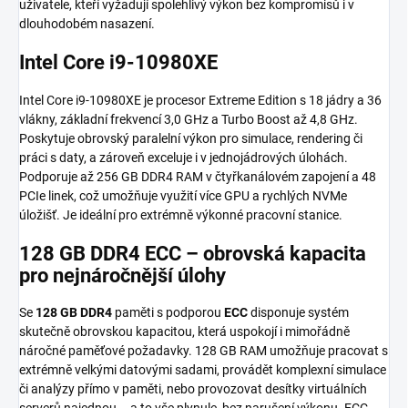
uživatele, kteří vyžadují spolehlivý výkon bez kompromisů i v
dlouhodobém nasazení.
Intel Core i9-10980XE
Intel Core i9-10980XE je procesor Extreme Edition s 18 jádry a 36
vlákny, základní frekvencí 3,0 GHz a Turbo Boost až 4,8 GHz.
Poskytuje obrovský paralelní výkon pro simulace, rendering či
práci s daty, a zároveň exceluje i v jednojádrových úlohách.
Podporuje až 256 GB DDR4 RAM v čtyřkanálovém zapojení a 48
PCIe linek, což umožňuje využití více GPU a rychlých NVMe
úložišť. Je ideální pro extrémně výkonné pracovní stanice.
128 GB DDR4 ECC – obrovská kapacita
pro nejnáročnější úlohy
Se
128 GB DDR4
paměti s podporou
ECC
disponuje systém
skutečně obrovskou kapacitou, která uspokojí i mimořádně
náročné paměťové požadavky. 128 GB RAM umožňuje pracovat s
extrémně velkými datovými sadami, provádět komplexní simulace
či analýzy přímo v paměti, nebo provozovat desítky virtuálních
serverů najednou – a to vše plynule, bez narušení výkonu. ECC