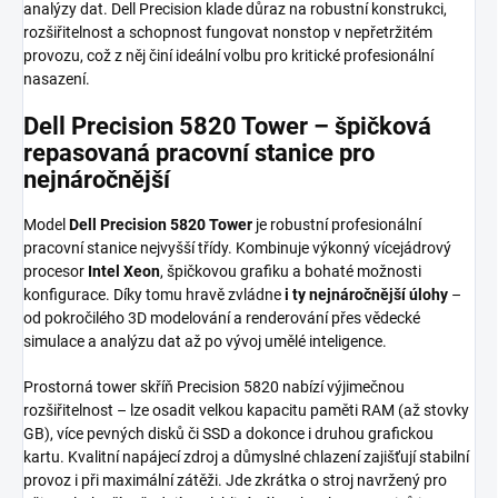
analýzy dat. Dell Precision klade důraz na robustní konstrukci,
rozšiřitelnost a schopnost fungovat nonstop v nepřetržitém
provozu, což z něj činí ideální volbu pro kritické profesionální
nasazení.
Dell Precision 5820 Tower – špičková
repasovaná pracovní stanice pro
nejnáročnější
Model
Dell Precision 5820 Tower
je robustní profesionální
pracovní stanice nejvyšší třídy. Kombinuje výkonný vícejádrový
procesor
Intel Xeon
, špičkovou grafiku a bohaté možnosti
konfigurace. Díky tomu hravě zvládne
i ty nejnáročnější úlohy
–
od pokročilého 3D modelování a renderování přes vědecké
simulace a analýzu dat až po vývoj umělé inteligence.
Prostorná tower skříň Precision 5820 nabízí výjimečnou
rozšiřitelnost – lze osadit velkou kapacitu paměti RAM (až stovky
GB), více pevných disků či SSD a dokonce i druhou grafickou
kartu. Kvalitní napájecí zdroj a důmyslné chlazení zajišťují stabilní
provoz i při maximální zátěži. Jde zkrátka o stroj navržený pro