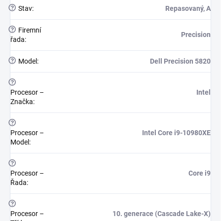
?
Stav
:
Repasovaný, A
?
Firemní
Precision
řada
:
?
Model
:
Dell Precision 5820
?
Procesor –
Intel
Značka
:
?
Procesor –
Intel Core i9-10980XE
Model
:
?
Procesor –
Core i9
Řada
:
?
Procesor –
10. generace (Cascade Lake-X)