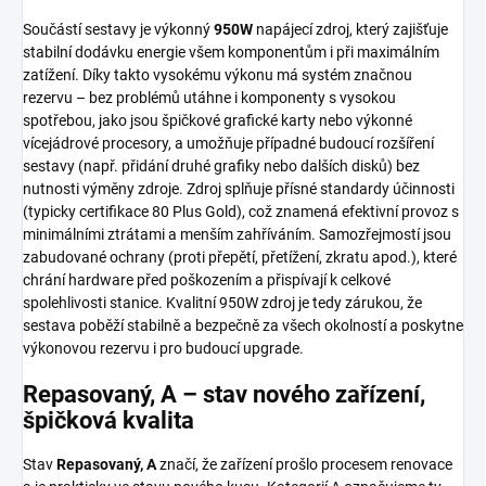
Součástí sestavy je výkonný
950W
napájecí zdroj, který zajišťuje
stabilní dodávku energie všem komponentům i při maximálním
zatížení. Díky takto vysokému výkonu má systém značnou
rezervu – bez problémů utáhne i komponenty s vysokou
spotřebou, jako jsou špičkové grafické karty nebo výkonné
vícejádrové procesory, a umožňuje případné budoucí rozšíření
sestavy (např. přidání druhé grafiky nebo dalších disků) bez
nutnosti výměny zdroje. Zdroj splňuje přísné standardy účinnosti
(typicky certifikace 80 Plus Gold), což znamená efektivní provoz s
minimálními ztrátami a menším zahříváním. Samozřejmostí jsou
zabudované ochrany (proti přepětí, přetížení, zkratu apod.), které
chrání hardware před poškozením a přispívají k celkové
spolehlivosti stanice. Kvalitní 950W zdroj je tedy zárukou, že
sestava poběží stabilně a bezpečně za všech okolností a poskytne
výkonovou rezervu i pro budoucí upgrade.
Repasovaný, A – stav nového zařízení,
špičková kvalita
Stav
Repasovaný, A
značí, že zařízení prošlo procesem renovace