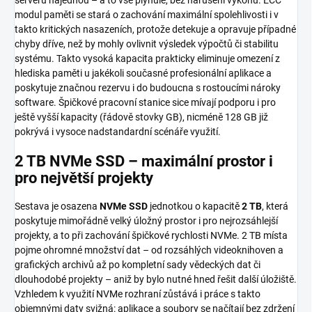
modul paměti se stará o zachování maximální spolehlivosti i v
takto kritických nasazeních, protože detekuje a opravuje případné
chyby dříve, než by mohly ovlivnit výsledek výpočtů či stabilitu
systému. Takto vysoká kapacita prakticky eliminuje omezení z
hlediska paměti u jakékoli současné profesionální aplikace a
poskytuje značnou rezervu i do budoucna s rostoucími nároky
software. Špičkové pracovní stanice sice mívají podporu i pro
ještě vyšší kapacity (řádově stovky GB), nicméně 128 GB již
pokrývá i vysoce nadstandardní scénáře využití.
2 TB NVMe SSD – maximální prostor i
pro největší projekty
Sestava je osazena
NVMe SSD
jednotkou o kapacitě
2 TB
, která
poskytuje mimořádně velký úložný prostor i pro nejrozsáhlejší
projekty, a to při zachování špičkové rychlosti NVMe. 2 TB místa
pojme ohromné množství dat – od rozsáhlých videoknihoven a
grafických archivů až po kompletní sady vědeckých dat či
dlouhodobé projekty – aniž by bylo nutné hned řešit další úložiště.
Vzhledem k využití NVMe rozhraní zůstává i práce s takto
objemnými daty svižná: aplikace a soubory se načítají bez zdržení