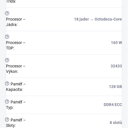
Třída
:
?
Procesor –
18 jader → Octodeca-Core
Jádra
:
?
Procesor –
165 W
TDP
:
?
Procesor –
32433
Výkon
:
?
Paměť –
128 GB
Kapacita
:
?
Paměť –
DDR4 ECC
Typ
:
?
Paměť –
8 slotů
Sloty
: