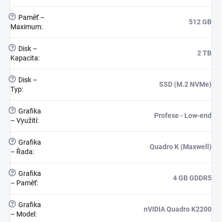
?
Paměť –
512 GB
Maximum
:
?
Disk –
2 TB
Kapacita
:
?
Disk –
SSD (M.2 NVMe)
Typ
:
?
Grafika
Profese - Low-end
– Využití
:
?
Grafika
Quadro K (Maxwell)
– Řada
:
?
Grafika
4 GB GDDR5
– Paměť
:
?
Grafika
nVIDIA Quadro K2200
– Model
: