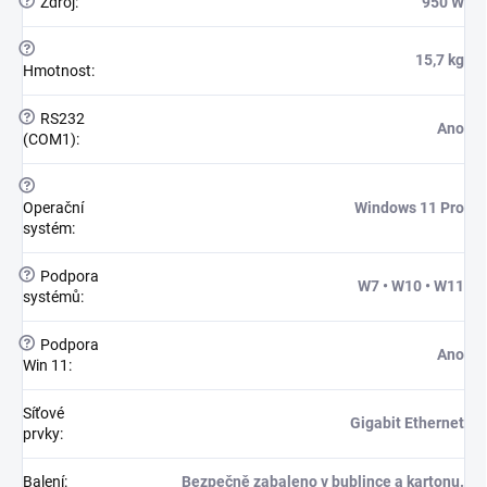
?
Zdroj
:
950 W
?
15,7 kg
Hmotnost
:
?
RS232
Ano
(COM1)
:
?
Operační
Windows 11 Pro
systém
:
?
Podpora
W7 • W10 • W11
systémů
:
?
Podpora
Ano
Win 11
:
Síťové
Gigabit Ethernet
prvky
:
Balení
:
Bezpečně zabaleno v bublince a kartonu.