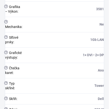
?
Grafika
3581
– Výkon
:
?
Ne
Mechanika
:
?
Síťové
1Gb LAN
prvky
:
?
Grafické
1× DVI • 2× DP
výstupy
:
?
Čtečka
Ano
karet
:
?
Typ
Tower
skříně
:
?
Skříň
:
Dell