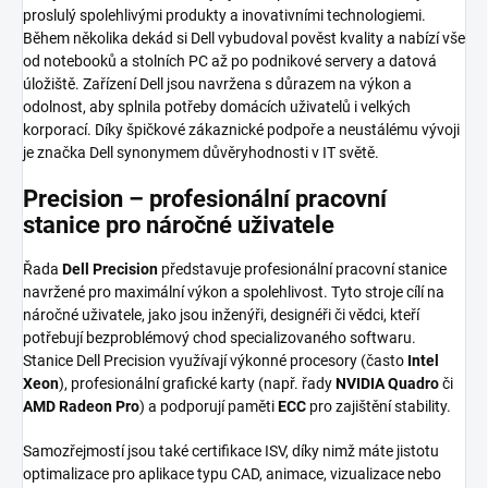
proslulý spolehlivými produkty a inovativními technologiemi.
Během několika dekád si Dell vybudoval pověst kvality a nabízí vše
od notebooků a stolních PC až po podnikové servery a datová
úložiště. Zařízení Dell jsou navržena s důrazem na výkon a
odolnost, aby splnila potřeby domácích uživatelů i velkých
korporací. Díky špičkové zákaznické podpoře a neustálému vývoji
je značka Dell synonymem důvěryhodnosti v IT světě.
Precision – profesionální pracovní
stanice pro náročné uživatele
Řada
Dell Precision
představuje profesionální pracovní stanice
navržené pro maximální výkon a spolehlivost. Tyto stroje cílí na
náročné uživatele, jako jsou inženýři, designéři či vědci, kteří
potřebují bezproblémový chod specializovaného softwaru.
Stanice Dell Precision využívají výkonné procesory (často
Intel
Xeon
), profesionální grafické karty (např. řady
NVIDIA Quadro
či
AMD Radeon Pro
) a podporují paměti
ECC
pro zajištění stability.
Samozřejmostí jsou také certifikace ISV, díky nimž máte jistotu
optimalizace pro aplikace typu CAD, animace, vizualizace nebo