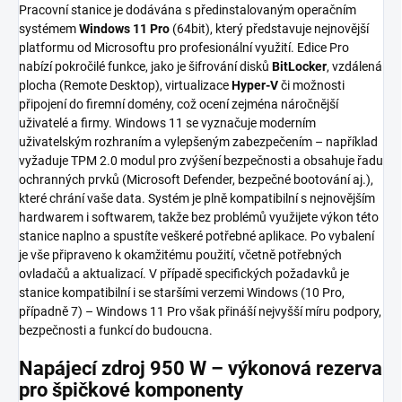
Pracovní stanice je dodávána s předinstalovaným operačním
systémem
Windows 11 Pro
(64bit), který představuje nejnovější
platformu od Microsoftu pro profesionální využití. Edice Pro
nabízí pokročilé funkce, jako je šifrování disků
BitLocker
, vzdálená
plocha (Remote Desktop), virtualizace
Hyper-V
či možnosti
připojení do firemní domény, což ocení zejména náročnější
uživatelé a firmy. Windows 11 se vyznačuje moderním
uživatelským rozhraním a vylepšeným zabezpečením – například
vyžaduje TPM 2.0 modul pro zvýšení bezpečnosti a obsahuje řadu
ochranných prvků (Microsoft Defender, bezpečné bootování aj.),
které chrání vaše data. Systém je plně kompatibilní s nejnovějším
hardwarem i softwarem, takže bez problémů využijete výkon této
stanice naplno a spustíte veškeré potřebné aplikace. Po vybalení
je vše připraveno k okamžitému použití, včetně potřebných
ovladačů a aktualizací. V případě specifických požadavků je
stanice kompatibilní i se staršími verzemi Windows (10 Pro,
případně 7) – Windows 11 Pro však přináší nejvyšší míru podpory,
bezpečnosti a funkcí do budoucna.
Napájecí zdroj 950 W – výkonová rezerva
pro špičkové komponenty