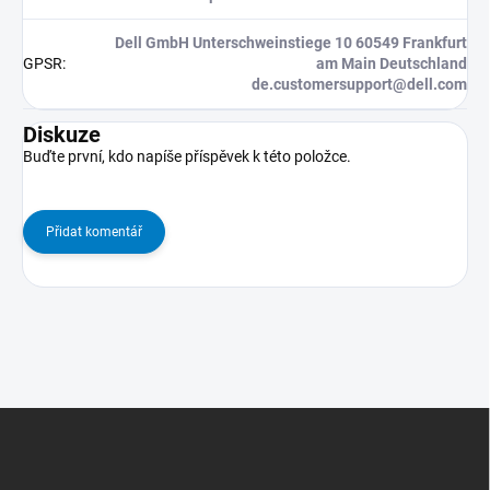
Dell GmbH Unterschweinstiege 10 60549 Frankfurt
GPSR
:
am Main Deutschland
de.customersupport@dell.com
Diskuze
Buďte první, kdo napíše příspěvek k této položce.
Přidat komentář
Z
Á
P