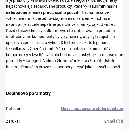
a je prakticky ve stavu nového kusu. Kategorií A označujeme ty
nejzachovalejší repasované produkty, které vykazují
minimální
nebo žádné známky předchozího použití
. To znamená, že
vzhledově i funkčně odpovídají novému zařízení – mohou mít
například jen zcela nepatrné povrchové známky, pokud vůbec.
Každý takový kus byl odborně vyčištěn, otestován a případné
opotřebované komponenty byly vyměněny, aby byla zajištěna
špičková spolehlivost a výkon. Díky tomu získáte high-end
techniku za výrazně výhodnější cenu, aniž byste museli dělat
kompromisy v kvalitě. Náš obchod navíc poskytuje na repasované
produkty v kategorii A plnou
2letou záruku
, takže máte jistotu
bezproblémového provozu a podpory stejně jako u nového zboží.
Doplňkové parametry
Kategorie
:
Nové i repasované stolní počítače
Záruka
:
24 měsíců