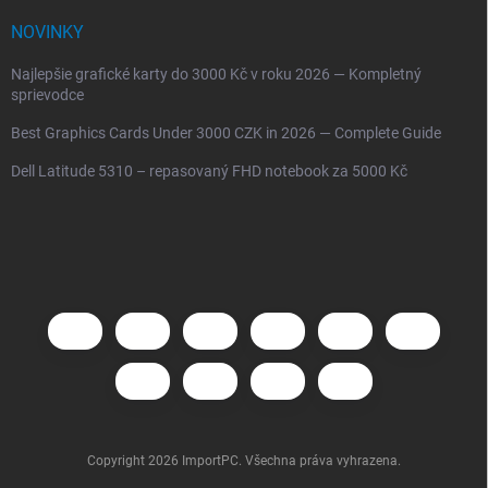
NOVINKY
Najlepšie grafické karty do 3000 Kč v roku 2026 — Kompletný
sprievodce
Best Graphics Cards Under 3000 CZK in 2026 — Complete Guide
Dell Latitude 5310 – repasovaný FHD notebook za 5000 Kč
Copyright 2026
ImportPC
. Všechna práva vyhrazena.