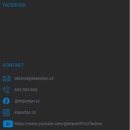
FACEBOOK
KONTAKT
obchod
@
importpc.cz
603 593 660
@importpc.cz
importpc.cz
https://www.youtube.com/@ImportPCczTachov