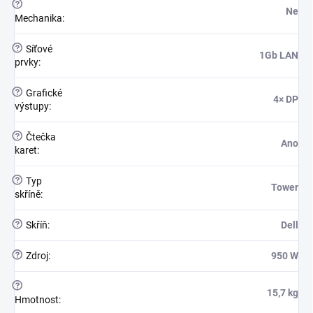
?
Ne
Mechanika
:
?
Síťové
1Gb LAN
prvky
:
?
Grafické
4× DP
výstupy
:
?
Čtečka
Ano
karet
:
?
Typ
Tower
skříně
:
?
Skříň
:
Dell
?
Zdroj
:
950 W
?
15,7 kg
Hmotnost
: