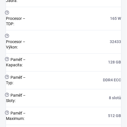
Jádra
:
?
Procesor –
165 W
TDP
:
?
Procesor –
32433
Výkon
:
?
Paměť –
128 GB
Kapacita
:
?
Paměť –
DDR4 ECC
Typ
:
?
Paměť –
8 slotů
Sloty
:
?
Paměť –
512 GB
Maximum
: