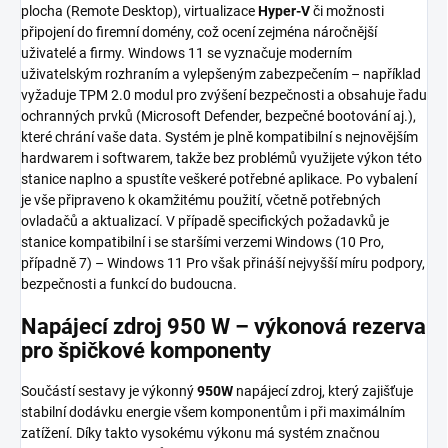
plocha (Remote Desktop), virtualizace
Hyper-V
či možnosti
připojení do firemní domény, což ocení zejména náročnější
uživatelé a firmy. Windows 11 se vyznačuje moderním
uživatelským rozhraním a vylepšeným zabezpečením – například
vyžaduje TPM 2.0 modul pro zvýšení bezpečnosti a obsahuje řadu
ochranných prvků (Microsoft Defender, bezpečné bootování aj.),
které chrání vaše data. Systém je plně kompatibilní s nejnovějším
hardwarem i softwarem, takže bez problémů využijete výkon této
stanice naplno a spustíte veškeré potřebné aplikace. Po vybalení
je vše připraveno k okamžitému použití, včetně potřebných
ovladačů a aktualizací. V případě specifických požadavků je
stanice kompatibilní i se staršími verzemi Windows (10 Pro,
případně 7) – Windows 11 Pro však přináší nejvyšší míru podpory,
bezpečnosti a funkcí do budoucna.
Napájecí zdroj 950 W – výkonová rezerva
pro špičkové komponenty
Součástí sestavy je výkonný
950W
napájecí zdroj, který zajišťuje
stabilní dodávku energie všem komponentům i při maximálním
zatížení. Díky takto vysokému výkonu má systém značnou