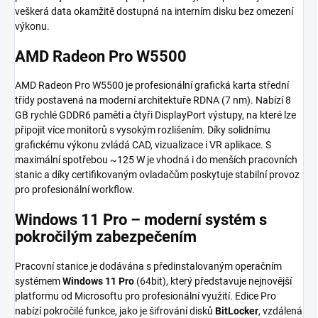
veškerá data okamžitě dostupná na interním disku bez omezení
výkonu.
AMD Radeon Pro W5500
AMD Radeon Pro W5500 je profesionální grafická karta střední
třídy postavená na moderní architektuře RDNA (7 nm). Nabízí 8
GB rychlé GDDR6 paměti a čtyři DisplayPort výstupy, na které lze
připojit více monitorů s vysokým rozlišením. Díky solidnímu
grafickému výkonu zvládá CAD, vizualizace i VR aplikace. S
maximální spotřebou ~125 W je vhodná i do menších pracovních
stanic a díky certifikovaným ovladačům poskytuje stabilní provoz
pro profesionální workflow.
Windows 11 Pro – moderní systém s
pokročilým zabezpečením
Pracovní stanice je dodávána s předinstalovaným operačním
systémem
Windows 11 Pro
(64bit), který představuje nejnovější
platformu od Microsoftu pro profesionální využití. Edice Pro
nabízí pokročilé funkce, jako je šifrování disků
BitLocker
, vzdálená