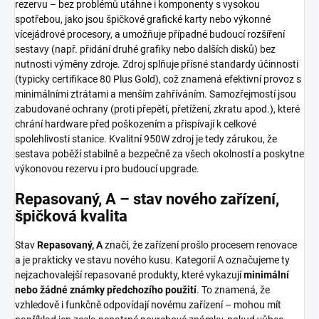
rezervu – bez problémů utáhne i komponenty s vysokou
spotřebou, jako jsou špičkové grafické karty nebo výkonné
vícejádrové procesory, a umožňuje případné budoucí rozšíření
sestavy (např. přidání druhé grafiky nebo dalších disků) bez
nutnosti výměny zdroje. Zdroj splňuje přísné standardy účinnosti
(typicky certifikace 80 Plus Gold), což znamená efektivní provoz s
minimálními ztrátami a menším zahříváním. Samozřejmostí jsou
zabudované ochrany (proti přepětí, přetížení, zkratu apod.), které
chrání hardware před poškozením a přispívají k celkové
spolehlivosti stanice. Kvalitní 950W zdroj je tedy zárukou, že
sestava poběží stabilně a bezpečně za všech okolností a poskytne
výkonovou rezervu i pro budoucí upgrade.
Repasovaný, A – stav nového zařízení,
špičková kvalita
Stav
Repasovaný, A
značí, že zařízení prošlo procesem renovace
a je prakticky ve stavu nového kusu. Kategorií A označujeme ty
nejzachovalejší repasované produkty, které vykazují
minimální
nebo žádné známky předchozího použití
. To znamená, že
vzhledově i funkčně odpovídají novému zařízení – mohou mít