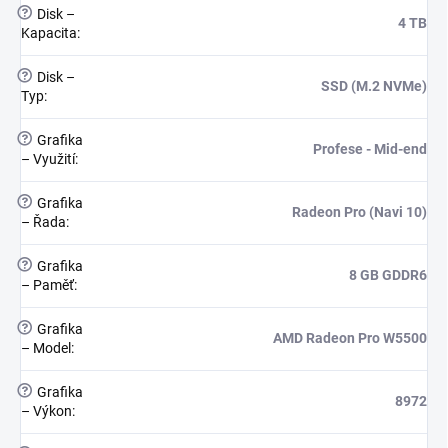
?
Disk –
4 TB
Kapacita
:
?
Disk –
SSD (M.2 NVMe)
Typ
:
?
Grafika
Profese - Mid-end
– Využití
:
?
Grafika
Radeon Pro (Navi 10)
– Řada
:
?
Grafika
8 GB GDDR6
– Paměť
:
?
Grafika
AMD Radeon Pro W5500
– Model
:
?
Grafika
8972
– Výkon
: