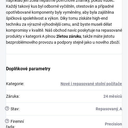
například jen zcela nepatrné povrchové známky, pokud vůbec.
Každý takový kus byl odborně vyčištěn, otestován a případné
opotřebované komponenty byly vyměněny, aby byla zajištěna
špičková spolehlivost a výkon. Díky tomu získáte high-end
techniku za výrazně výhodnější cenu, aniž byste museli dělat
kompromisy v kvalitě. Náš obchod navíc poskytuje na repasované
produkty v kategorii A plnou
2letou záruku
, takže máte jistotu
bezproblémového provozu a podpory stejně jako u nového zboží.
Doplňkové parametry
Kategorie
:
Nové i repasované stolní počítače
Záruka
:
24 měsíců
?
Stav
:
Repasovaný, A
?
Firemní
Precision
řada
: