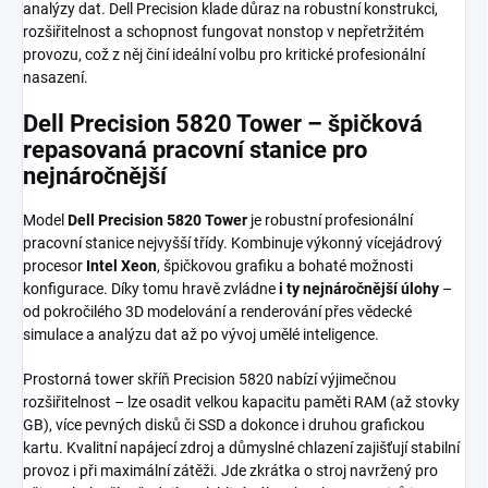
analýzy dat. Dell Precision klade důraz na robustní konstrukci,
rozšiřitelnost a schopnost fungovat nonstop v nepřetržitém
provozu, což z něj činí ideální volbu pro kritické profesionální
nasazení.
Dell Precision 5820 Tower – špičková
repasovaná pracovní stanice pro
nejnáročnější
Model
Dell Precision 5820 Tower
je robustní profesionální
pracovní stanice nejvyšší třídy. Kombinuje výkonný vícejádrový
procesor
Intel Xeon
, špičkovou grafiku a bohaté možnosti
konfigurace. Díky tomu hravě zvládne
i ty nejnáročnější úlohy
–
od pokročilého 3D modelování a renderování přes vědecké
simulace a analýzu dat až po vývoj umělé inteligence.
Prostorná tower skříň Precision 5820 nabízí výjimečnou
rozšiřitelnost – lze osadit velkou kapacitu paměti RAM (až stovky
GB), více pevných disků či SSD a dokonce i druhou grafickou
kartu. Kvalitní napájecí zdroj a důmyslné chlazení zajišťují stabilní
provoz i při maximální zátěži. Jde zkrátka o stroj navržený pro