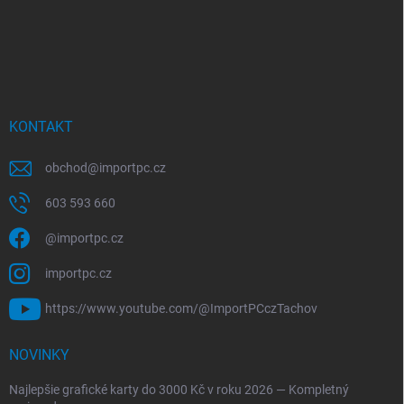
KONTAKT
obchod
@
importpc.cz
603 593 660
@importpc.cz
importpc.cz
https://www.youtube.com/@ImportPCczTachov
NOVINKY
Najlepšie grafické karty do 3000 Kč v roku 2026 — Kompletný