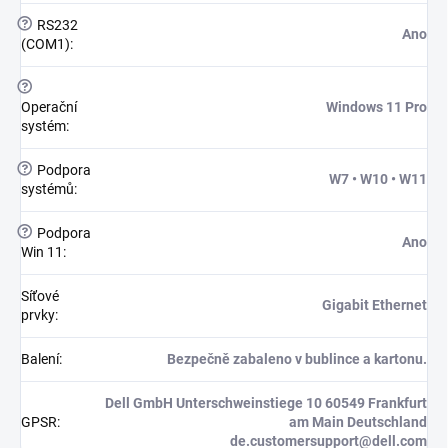
?
RS232
Ano
(COM1)
:
?
Operační
Windows 11 Pro
systém
:
?
Podpora
W7 • W10 • W11
systémů
:
?
Podpora
Ano
Win 11
:
Síťové
Gigabit Ethernet
prvky
:
Balení
:
Bezpečně zabaleno v bublince a kartonu.
Dell GmbH Unterschweinstiege 10 60549 Frankfurt
GPSR
:
am Main Deutschland
de.customersupport@dell.com