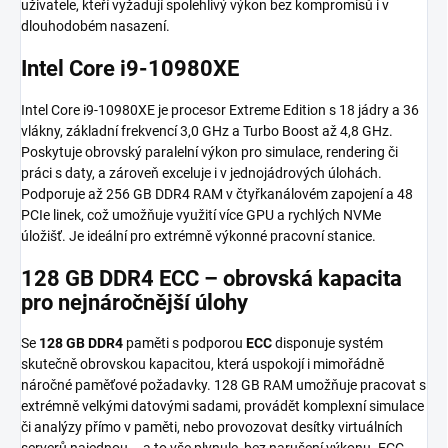
uživatele, kteří vyžadují spolehlivý výkon bez kompromisů i v
dlouhodobém nasazení.
Intel Core i9-10980XE
Intel Core i9-10980XE je procesor Extreme Edition s 18 jádry a 36
vlákny, základní frekvencí 3,0 GHz a Turbo Boost až 4,8 GHz.
Poskytuje obrovský paralelní výkon pro simulace, rendering či
práci s daty, a zároveň exceluje i v jednojádrových úlohách.
Podporuje až 256 GB DDR4 RAM v čtyřkanálovém zapojení a 48
PCIe linek, což umožňuje využití více GPU a rychlých NVMe
úložišť. Je ideální pro extrémně výkonné pracovní stanice.
128 GB DDR4 ECC – obrovská kapacita
pro nejnáročnější úlohy
Se
128 GB DDR4
paměti s podporou
ECC
disponuje systém
skutečně obrovskou kapacitou, která uspokojí i mimořádně
náročné paměťové požadavky. 128 GB RAM umožňuje pracovat s
extrémně velkými datovými sadami, provádět komplexní simulace
či analýzy přímo v paměti, nebo provozovat desítky virtuálních
serverů najednou – a to vše plynule, bez narušení výkonu. ECC