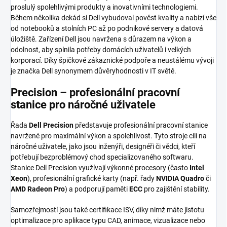
proslulý spolehlivými produkty a inovativními technologiemi.
Během několika dekád si Dell vybudoval pověst kvality a nabízí vše
od notebooků a stolních PC až po podnikové servery a datová
úložiště. Zařízení Dell jsou navržena s důrazem na výkon a
odolnost, aby splnila potřeby domácích uživatelů i velkých
korporací. Díky špičkové zákaznické podpoře a neustálému vývoji
je značka Dell synonymem důvěryhodnosti v IT světě.
Precision – profesionální pracovní
stanice pro náročné uživatele
Řada
Dell Precision
představuje profesionální pracovní stanice
navržené pro maximální výkon a spolehlivost. Tyto stroje cílí na
náročné uživatele, jako jsou inženýři, designéři či vědci, kteří
potřebují bezproblémový chod specializovaného softwaru.
Stanice Dell Precision využívají výkonné procesory (často
Intel
Xeon
), profesionální grafické karty (např. řady
NVIDIA Quadro
či
AMD Radeon Pro
) a podporují paměti
ECC
pro zajištění stability.
Samozřejmostí jsou také certifikace ISV, díky nimž máte jistotu
optimalizace pro aplikace typu CAD, animace, vizualizace nebo