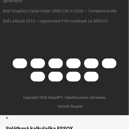
sprievodce
Best Graphics Cards Under 3000 CZK in 2026 — Complete Guide
Dell Latitude 5310 – repasovaný FHD notebook za 5000 Kč
Copyright 2026
ImportPC
. Všechna práva vyhrazena.
Vytvořil Shoptet
×
Splátková kalkulačka ESSOX