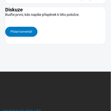
Diskuze
Buďte první, kdo napíše příspěvek k této položce.
Přidat komentář
Z
Á
P
A
T
Í