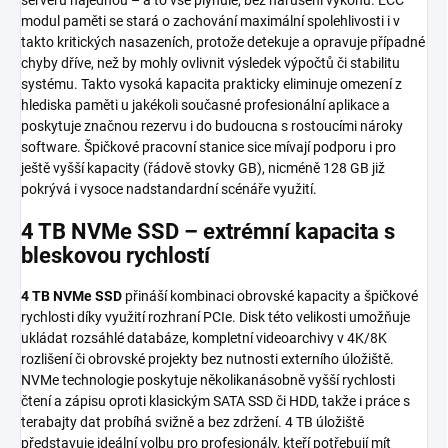
modul paměti se stará o zachování maximální spolehlivosti i v
takto kritických nasazeních, protože detekuje a opravuje případné
chyby dříve, než by mohly ovlivnit výsledek výpočtů či stabilitu
systému. Takto vysoká kapacita prakticky eliminuje omezení z
hlediska paměti u jakékoli současné profesionální aplikace a
poskytuje značnou rezervu i do budoucna s rostoucími nároky
software. Špičkové pracovní stanice sice mívají podporu i pro
ještě vyšší kapacity (řádově stovky GB), nicméně 128 GB již
pokrývá i vysoce nadstandardní scénáře využití.
4 TB NVMe SSD – extrémní kapacita s
bleskovou rychlostí
4 TB NVMe SSD
přináší kombinaci obrovské kapacity a špičkové
rychlosti díky využití rozhraní PCIe. Disk této velikosti umožňuje
ukládat rozsáhlé databáze, kompletní videoarchivy v 4K/8K
rozlišení či obrovské projekty bez nutnosti externího úložiště.
NVMe technologie poskytuje několikanásobně vyšší rychlosti
čtení a zápisu oproti klasickým SATA SSD či HDD, takže i práce s
terabajty dat probíhá svižně a bez zdržení. 4 TB úložiště
představuje ideální volbu pro profesionály, kteří potřebují mít