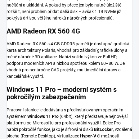
načítání a ukládání. A pokud by přece jen bylo nutné úložiště
rozšířit, není problém přidat další disk – avšak 1 TB NVMe již
pokrývá drtivou většinu nároků náročných profesionálů.
AMD Radeon RX 560 4G
AMD Radeon RX 560 s 4 GB GDDR5 paměti je dostupná grafická
karta architektury Polaris, vhodná pro základní grafické úlohy a
méně náročné 3D aplikace. Nabízí solidní výkon ve Full HD,
podporu moderních API a nízkou spotřebu kolem 60–80 W. Je
vhodná pro nenáročné CAD projekty, multimediální úpravy a
kancelářské využití.
Windows 11 Pro – moderní systém s
pokročilým zabezpečením
Pracovní stanice je dodávána s předinstalovaným operačním
systémem
Windows 11 Pro
(64bit), který představuje nejnovější
platformu od Microsoftu pro profesionální využití. Edice Pro
nabízí pokročilé funkce, jako je šifrování disků
BitLocker
, vzdálená
plocha (Remote Desktop), virtualizace
Hyper-V
či možnosti