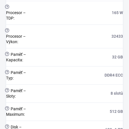
?
Procesor –
165 W
TDP
:
?
Procesor –
32433
Výkon
:
?
Paměť –
32 GB
Kapacita
:
?
Paměť –
DDR4 ECC
Typ
:
?
Paměť –
8 slotů
Sloty
:
?
Paměť –
512 GB
Maximum
:
?
Disk –