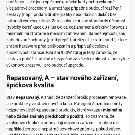
spotřebou, jako jsou špičkové grafické karty nebo výkonné
vícejádrové procesory, a umožňuje případné budoucí rozšíření
sestavy (např. přidání druhé grafiky nebo dalších disků) bez
nutnosti výměny zdroje. Zdroj splňuje přísné standardy účinnosti
(typicky certifikace 80 Plus Gold), což znamená efektivní provoz s
minimálními ztrátami a menším zahříváním. Samozřejmostí jsou
zabudované ochrany (proti přepětí, přetížení, zkratu apod.), které
chrání hardware před poškozením a přispívají k celkové
spolehlivosti stanice. Kvalitní 950W zdroj je tedy zárukou, že
sestava poběží stabilně a bezpečně za všech okolností a poskytne
výkonovou rezervu i pro budoucí upgrade.
Repasovaný, A – stav nového zařízení,
špičková kvalita
Stav
Repasovaný, A
značí, že zařízení prošlo procesem renovace
a je prakticky ve stavu nového kusu. Kategorií A označujeme ty
nejzachovalejší repasované produkty, které vykazují
minimální
nebo žádné známky předchozího použití
. To znamená, že
vzhledově i funkčně odpovídají novému zařízení – mohou mít
například jen zcela nepatrné povrchové známky, pokud vůbec.