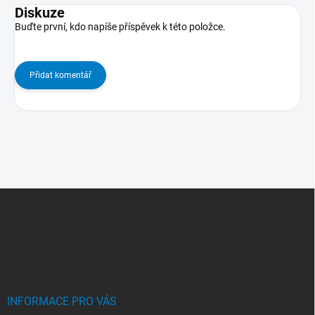
Diskuze
Buďte první, kdo napíše příspěvek k této položce.
Přidat komentář
Z
Á
P
A
T
Í
INFORMACE PRO VÁS