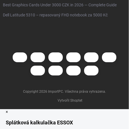
Best Graphics Cards Under 3000 CZK in 2026 — Complete Guide
Dell Latitude 5310 – repasovaný FHD notebook za 5000 Kč
Copyright 2026
ImportPC
. Všechna práva vyhrazena.
Vytvořil Shoptet
×
Splátková kalkulačka ESSOX