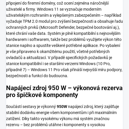
připojení do firemní domény, což ocení zejména náročnější
uživatelé a firmy. Windows 11 se vyznačuje moderním
uživatelským rozhraním a vylepšeným zabezpečením – například
vyžaduje TPM 2.0 modul pro zvýšení bezpečnosti a obsahuje řadu
ochranných prvků (Microsoft Defender, bezpečné bootování aj.),
které chrání vaše data. Systém je plně kompatibilní s nejnovějším
hardwarem i softwarem, takže bez problémů využijete výkon této
stanice naplno a spustíte veškeré potřebné aplikace. Po vybalení
je vše připraveno k okamžitému použití, včetně potřebných
ovladačů a aktualizací. V případě specifických požadavků je
stanice kompatibilní i se staršími verzemi Windows (10 Pro,
případně 7) – Windows 11 Pro však přináší nejvyšší míru podpory,
bezpečnosti a funkcí do budoucna.
Napájecí zdroj 950 W – výkonová rezerva
pro špičkové komponenty
Součástí sestavy je výkonný
950W
napájecí zdroj, který zajišťuje
stabilní dodávku energie všem komponentům i při maximálním
zatížení. Díky takto vysokému výkonu má systém značnou
rezervu – bez problémů utáhne i komponenty s vysokou