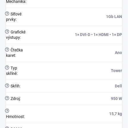
Mechanika
:
?
Síťové
1Gb LAN
prvky
:
?
Grafické
1× DVI-D • 1× HDMI • 1× DP
výstupy
:
?
Čtečka
Ano
karet
:
?
Typ
Tower
skříně
:
?
Skříň
:
Dell
?
Zdroj
:
950 W
?
15,7 kg
Hmotnost
: