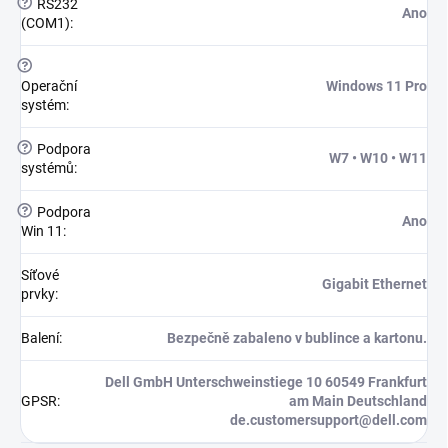
?
RS232
Ano
(COM1)
:
?
Operační
Windows 11 Pro
systém
:
?
Podpora
W7 • W10 • W11
systémů
:
?
Podpora
Ano
Win 11
:
Síťové
Gigabit Ethernet
prvky
:
Balení
:
Bezpečně zabaleno v bublince a kartonu.
Dell GmbH Unterschweinstiege 10 60549 Frankfurt
GPSR
:
am Main Deutschland
de.customersupport@dell.com