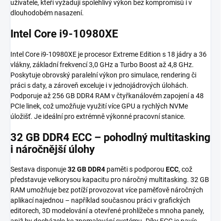
uživatele, kteří vyžadují spolehlivý výkon bez kompromisů i v
dlouhodobém nasazení.
Intel Core i9-10980XE
Intel Core i9-10980XE je procesor Extreme Edition s 18 jádry a 36
vlákny, základní frekvencí 3,0 GHz a Turbo Boost až 4,8 GHz.
Poskytuje obrovský paralelní výkon pro simulace, rendering či
práci s daty, a zároveň exceluje i v jednojádrových úlohách.
Podporuje až 256 GB DDR4 RAM v čtyřkanálovém zapojení a 48
PCIe linek, což umožňuje využití více GPU a rychlých NVMe
úložišť. Je ideální pro extrémně výkonné pracovní stanice.
32 GB DDR4 ECC – pohodlný multitasking
i náročnější úlohy
Sestava disponuje
32 GB DDR4
paměti s podporou
ECC
, což
představuje velkorysou kapacitu pro náročný multitasking. 32 GB
RAM umožňuje bez potíží provozovat více paměťově náročných
aplikací najednou – například současnou práci v grafických
editorech, 3D modelování a otevřené prohlížeče s mnoha panely,
aniž by docházelo ke zpomalování systému. Díky ECC je navíc