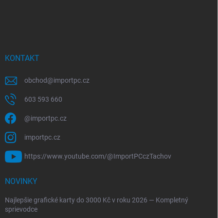
KONTAKT
obchod
@
importpc.cz
603 593 660
@importpc.cz
importpc.cz
https://www.youtube.com/@ImportPCczTachov
NOVINKY
Najlepšie grafické karty do 3000 Kč v roku 2026 — Kompletný
sprievodce