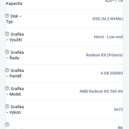
620–1 TB
Kapacita
:
?
Disk –
SSD (M.2 NVMe)
Typ
:
?
Grafika
Herní - Low-end
– Využití
:
?
Grafika
Radeon RX (Polaris)
– Řada
:
?
Grafika
4 GB GDDR5
– Paměť
:
?
Grafika
AMD Radeon RX 560 4G
– Model
:
?
Grafika
3672
– Výkon
:
?
Ne