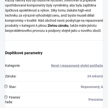
Každý takový kus byl odborně vyčištěn, otestován a případné
opotřebované komponenty byly vyměněny, aby byla zajištěna
špičková spolehlivost a výkon. Díky tomu získáte high-end
techniku za výrazně výhodnější cenu, aniž byste museli dělat
kompromisy v kvalitě. Náš obchod navíc poskytuje na repasované
produkty v kategorii A plnou
2letou záruku
, takže máte jistotu
bezproblémového provozu a podpory stejně jako u nového zboží.
Doplňkové parametry
Kategorie
:
Nové i repasované stolní počítače
Záruka
:
24 měsíců
?
Stav
:
Repasovaný, A
?
Firemní
Precision
řada
: