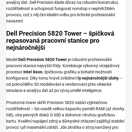
analýzy dat. Dell Precision klade důraz na robustní konstrukci,
rozšiřitelnost a schopnost fungovat nonstop v nepřetržitém
provozu, což z něj činí ideální volbu pro kritické profesionální
nasazení.
Dell Precision 5820 Tower – špičková
repasovaná pracovní stanice pro
nejnáročnější
Model
Dell Precision 5820 Tower
je robustní profesionální
pracovní stanice nejvyšší třídy. Kombinuje výkonný vícejádrový
procesor
Intel Xeon
, špičkovou grafiku a bohaté možnosti
konfigurace. Díky tomu hravě zvládne
i ty nejnáročnější úlohy
–
od pokročilého 3D modelování a renderování přes vědecké
simulace a analýzu dat až po vývoj umělé inteligence.
Prostorná tower skříň Precision 5820 nabízí výjimečnou
rozšiřitelnost – lze osadit velkou kapacitu paměti RAM (až stovky
GB), více pevných disků či SSD a dokonce i druhou grafickou
kartu. Kvalitní napájecí zdroj a důmyslné chlazení zajišťují stabilní
provoz i při maximální zátěži. Jde zkrátka o stroj navržený pro