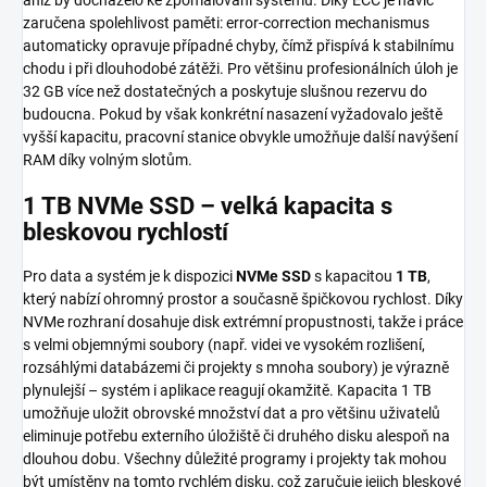
zaručena spolehlivost paměti: error-correction mechanismus
automaticky opravuje případné chyby, čímž přispívá k stabilnímu
chodu i při dlouhodobé zátěži. Pro většinu profesionálních úloh je
32 GB více než dostatečných a poskytuje slušnou rezervu do
budoucna. Pokud by však konkrétní nasazení vyžadovalo ještě
vyšší kapacitu, pracovní stanice obvykle umožňuje další navýšení
RAM díky volným slotům.
1 TB NVMe SSD – velká kapacita s
bleskovou rychlostí
Pro data a systém je k dispozici
NVMe SSD
s kapacitou
1 TB
,
který nabízí ohromný prostor a současně špičkovou rychlost. Díky
NVMe rozhraní dosahuje disk extrémní propustnosti, takže i práce
s velmi objemnými soubory (např. videi ve vysokém rozlišení,
rozsáhlými databázemi či projekty s mnoha soubory) je výrazně
plynulejší – systém i aplikace reagují okamžitě. Kapacita 1 TB
umožňuje uložit obrovské množství dat a pro většinu uživatelů
eliminuje potřebu externího úložiště či druhého disku alespoň na
dlouhou dobu. Všechny důležité programy i projekty tak mohou
být umístěny na tomto rychlém disku, což zaručuje jejich bleskové