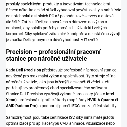
proslulý spolehlivými produkty a inovativními technologiemi.
Během několika dekád si Dell vybudoval pověst kvality a nabízí vše
od notebooků a stolních PC až po podnikové servery a datová
úložiště. Zařízení Dell jsou navržena s důrazem na výkon a
odolnost, aby splnila potřeby domácích uživatelů i velkých
korporací. Díky špičkové zákaznické podpoře a neustálému vývoji
je značka Dell synonymem důvěryhodnosti v IT světě.
Precision – profesionální pracovní
stanice pro náročné uživatele
Řada
Dell Precision
představuje profesionální pracovní stanice
navržené pro maximální výkon a spolehlivost. Tyto stroje cílí na
náročné uživatele, jako jsou inženýři, designéři či vědci, kteří
potřebují bezproblémový chod specializovaného softwaru.
Stanice Dell Precision využívají výkonné procesory (často
Intel
Xeon
), profesionální grafické karty (např. řady
NVIDIA Quadro
či
AMD Radeon Pro
) a podporují paměti
ECC
pro zajištění stability.
Samozřejmostí jsou také certifikace ISV, díky nimž máte jistotu
optimalizace pro aplikace typu CAD, animace, vizualizace nebo