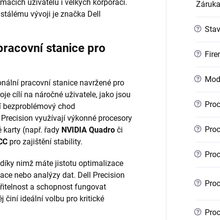
mácích uživatelů i velkých korporací.
Záruk
stálému vývoji je značka Dell
?
Sta
pracovní stanice pro
?
Fire
?
Mod
nální pracovní stanice navržené pro
je cílí na náročné uživatele, jako jsou
?
Proc
bují bezproblémový chod
 Precision využívají výkonné procesory
?
Proc
é karty (např. řady
NVIDIA Quadro
či
CC
pro zajištění stability.
?
Proc
 díky nimž máte jistotu optimalizace
ace nebo analýzy dat. Dell Precision
?
Proc
iřitelnost a schopnost fungovat
 činí ideální volbu pro kritické
?
Proc