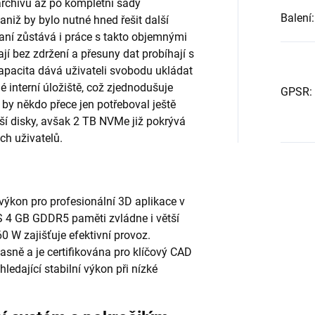
archivů až po kompletní sady
Balení
:
niž by bylo nutné hned řešit další
aní zůstává i práce s takto objemnými
jí bez zdržení a přesuny dat probíhají s
pacita dává uživateli svobodu ukládat
 interní úložiště, což zjednodušuje
GPSR
:
 by někdo přece jen potřeboval ještě
lší disky, avšak 2 TB NVMe již pokrývá
ch uživatelů.
výkon pro profesionální 3D aplikace v
 4 GB GDDR5 paměti zvládne i větší
0 W zajišťuje efektivní provoz.
asně a je certifikována pro klíčový CAD
hledající stabilní výkon při nízké