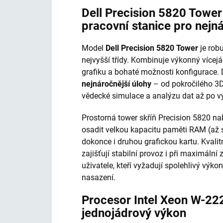
Dell Precision 5820 Towe
pracovní stanice pro nejn
Model
Dell Precision 5820 Tower
je robu
nejvyšší třídy. Kombinuje výkonný vícej
grafiku a bohaté možnosti konfigurace.
nejnáročnější úlohy
– od pokročilého 3D
vědecké simulace a analýzu dat až po vý
Prostorná tower skříň Precision 5820 nab
osadit velkou kapacitu paměti RAM (až 
dokonce i druhou grafickou kartu. Kvalit
zajišťují stabilní provoz i při maximální 
uživatele, kteří vyžadují spolehlivý vý
nasazení.
Procesor Intel Xeon W-22
jednojádrový výkon