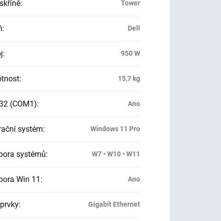
skříně
:
Tower
ň
:
Dell
j
:
950 W
tnost
:
15,7 kg
32 (COM1)
:
Ano
ační systém
:
Windows 11 Pro
ora systémů
:
W7 • W10 • W11
ora Win 11
:
Ano
 prvky
:
Gigabit Ethernet