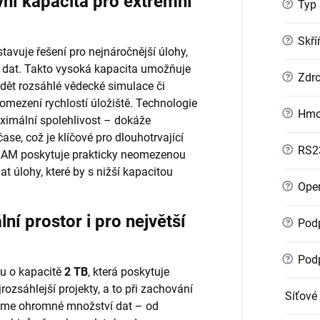
í kapacita pro extrémní
?
Typ 
?
Skří
tavuje řešení pro nejnáročnější úlohy,
 dat. Takto vysoká kapacita umožňuje
?
Zdro
vádět rozsáhlé vědecké simulace či
omezení rychlostí úložiště. Technologie
?
Hmo
aximální spolehlivost – dokáže
se, což je klíčové pro dlouhotrvající
?
RS2
 RAM poskytuje prakticky neomezenou
t úlohy, které by s nižší kapacitou
?
Oper
 prostor i pro největší
?
Podp
?
Podp
u o kapacitě
2 TB
, která poskytuje
ozsáhlejší projekty, a to při zachování
Síťové
ojme ohromné množství dat – od