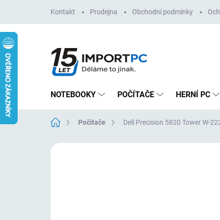
Přejít
Kontakt
Prodejna
Obchodní podmínky
Och
na
obsah
NOTEBOOKY
POČÍTAČE
HERNÍ PC
Domů
Počítače
Dell Precision 5820 Tower W-
Neohodnoceno
Podrobnosti hodn