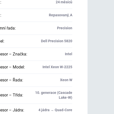
a
:
24 měsíců
v
:
Repasovaný, A
mní řada
:
Precision
el
:
Dell Precision 5820
esor – Značka
:
Intel
esor – Model
:
Intel Xeon W-2225
esor – Řada
:
Xeon W
10. generace (Cascade
esor – Třída
:
Lake-W)
esor – Jádra
:
4 jádra → Quad-Core