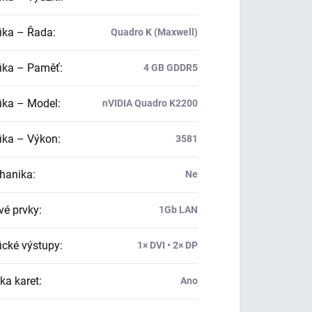
ika – Řada
:
Quadro K (Maxwell)
ika – Paměť
:
4 GB GDDR5
ika – Model
:
nVIDIA Quadro K2200
ika – Výkon
:
3581
hanika
:
Ne
vé prvky
:
1Gb LAN
ické výstupy
:
1× DVI • 2× DP
ka karet
:
Ano