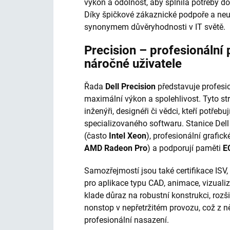
výkon a odolnost, aby splnila potřeby do
Díky špičkové zákaznické podpoře a neu
synonymem důvěryhodnosti v IT světě.
Precision – profesionální 
náročné uživatele
Řada
Dell Precision
představuje profesio
maximální výkon a spolehlivost. Tyto stro
inženýři, designéři či vědci, kteří potře
specializovaného softwaru. Stanice Dell
(často
Intel Xeon
), profesionální grafick
AMD Radeon Pro
) a podporují paměti
E
Samozřejmostí jsou také certifikace ISV,
pro aplikace typu CAD, animace, vizualiz
klade důraz na robustní konstrukci, rozš
nonstop v nepřetržitém provozu, což z něj
profesionální nasazení.