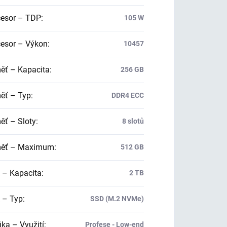
esor – TDP
:
105 W
esor – Výkon
:
10457
ť – Kapacita
:
256 GB
ť – Typ
:
DDR4 ECC
ť – Sloty
:
8 slotů
ěť – Maximum
:
512 GB
 – Kapacita
:
2 TB
 – Typ
:
SSD (M.2 NVMe)
ika – Využití
:
Profese - Low-end