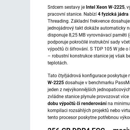
Srdcem sestavy je
Intel Xeon W-2225
, 
pracovní stanice. Nabízí
4 fyzická jádra
Threading. Základní frekvence dosahuje
jednojádrový takt dokáže automaticky n
disponuje 8,25 MB vyrovnávací paměti (c
podporuje pokročilé instrukční sady vče
výpočtů či šifrování. S TDP 105 W jde o h
– robustní konstrukce stanice jej však 
teplotách.
Tato čtyřjádrová konfigurace poskytuje 
W-2225
dosahuje v benchmarku PassMark
jeden z nejvýkonnějších jednopaticovýc
zvládne stanice plynule provozovat víc
dobu výpočtů či renderování
na minimum
kompilaci rozsáhlých projek­tů nebo virtu
tento procesor poskytne potřebnou výko