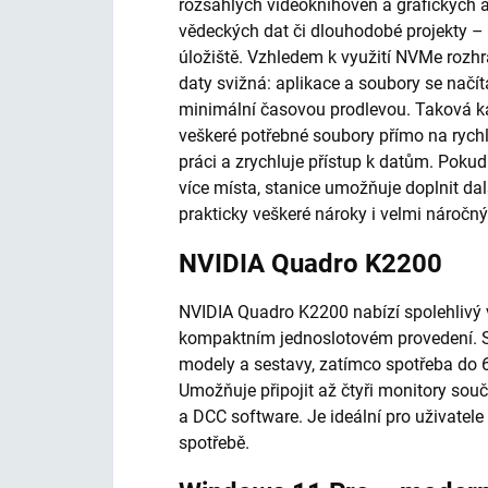
rozsáhlých videoknihoven a grafických 
vědeckých dat či dlouhodobé projekty – a
úložiště. Vzhledem k využití NVMe rozhr
daty svižná: aplikace a soubory se načíta
minimální časovou prodlevou. Taková ka
veškeré potřebné soubory přímo na rychlé
práci a zrychluje přístup k datům. Pokud
více místa, stanice umožňuje doplnit da
prakticky veškeré nároky i velmi náročný
NVIDIA Quadro K2200
NVIDIA Quadro K2200 nabízí spolehlivý 
kompaktním jednoslotovém provedení. S
modely a sestavy, zatímco spotřeba do 6
Umožňuje připojit až čtyři monitory souč
a DCC software. Je ideální pro uživatele 
spotřebě.