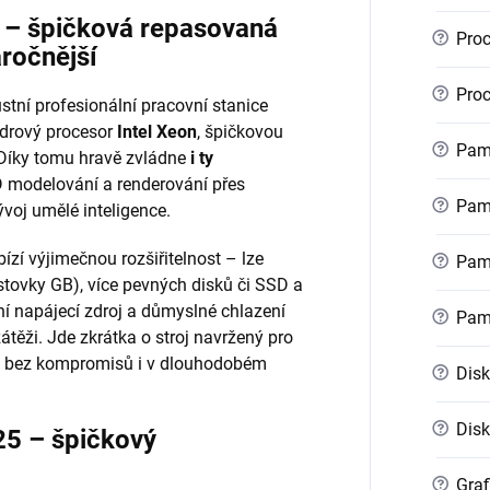
r – špičková repasovaná
?
Proc
áročnější
?
Proc
stní profesionální pracovní stanice
ádrový procesor
Intel Xeon
, špičkovou
?
Pamě
 Díky tomu hravě zvládne
i ty
 modelování a renderování přes
?
Pamě
voj umělé inteligence.
ízí výjimečnou rozšiřitelnost – lze
?
Pamě
stovky GB), více pevných disků či SSD a
ní napájecí zdroj a důmyslné chlazení
?
Pam
zátěži. Jde zkrátka o stroj navržený pro
kon bez kompromisů i v dlouhodobém
?
Disk
?
Disk
25 – špičkový
?
Graf