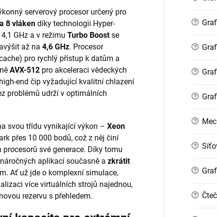
výkonný serverový procesor určený pro
?
Graf
 a 8 vláken
díky technologii Hyper-
 4,1 GHz a v režimu
Turbo Boost
se
avýšit až na
4,6 GHz
. Procesor
?
Graf
ache) pro rychlý přístup k datům a
tně
AVX-512
pro akceleraci vědeckých
?
Graf
igh-end čip vyžadující kvalitní chlazení
bez problémů udrží v optimálních
?
Graf
?
Mec
na svou třídu vynikající výkon –
Xeon
 přes 10 000 bodů, což z něj činí
?
Síťo
h procesorů své generace. Díky tomu
e náročných aplikací současně a
zkrátit
?
Graf
. Ať už jde o komplexní simulace,
alizaci více virtuálních strojů najednou,
?
Čteč
novou rezervu s přehledem.