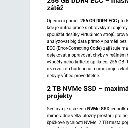
256 GB DDR4 ECC – masivn
zátěž
Operační paměť
256 GB DDR4 ECC
předs
kde je nutná práce s obrovskými objemy
spouštět desítky virtuálních strojů, pro
analyzovat big data přímo v paměti bez 
ECC
(Error-Correcting Code) zajišťuje m
detekovat a opravovat chyby v reálném ča
výpočty nebo kritické aplikace. 256 GB
rezervu i do budoucna a umožňuje zvláda
nebyly vůbec proveditelné.
2 TB NVMe SSD – maximální
projekty
Sestava je osazena
NVMe SSD
jednotko
mimořádně velký úložný prostor i pro nejr
špičkové rychlosti NVMe. 2 TB místa p