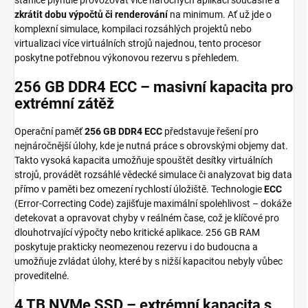
zkrátit dobu výpočtů či renderování
na minimum. Ať už jde o
komplexní simulace, kompilaci rozsáhlých projek­tů nebo
virtualizaci více virtuálních strojů najednou, tento procesor
poskytne potřebnou výkonovou rezervu s přehledem.
256 GB DDR4 ECC – masivní kapacita pro
extrémní zátěž
Operační paměť
256 GB DDR4 ECC
představuje řešení pro
nejnáročnější úlohy, kde je nutná práce s obrovskými objemy dat.
Takto vysoká kapacita umožňuje spouštět desítky virtuálních
strojů, provádět rozsáhlé vědecké simulace či analyzovat big data
přímo v paměti bez omezení rychlostí úložiště. Technologie
ECC
(Error-Correcting Code) zajišťuje maximální spolehlivost – dokáže
detekovat a opravovat chyby v reálném čase, což je klíčové pro
dlouhotrvající výpočty nebo kritické aplikace. 256 GB RAM
poskytuje prakticky neomezenou rezervu i do budoucna a
umožňuje zvládat úlohy, které by s nižší kapacitou nebyly vůbec
proveditelné.
4 TB NVMe SSD – extrémní kapacita s