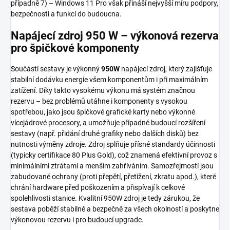
případně 7) – Windows 11 Pro však přináší nejvyšší míru podpory,
bezpečnosti a funkcí do budoucna.
Napájecí zdroj 950 W – výkonová rezerva
pro špičkové komponenty
Součástí sestavy je výkonný
950W
napájecí zdroj, který zajišťuje
stabilní dodávku energie všem komponentům i při maximálním
zatížení. Díky takto vysokému výkonu má systém značnou
rezervu – bez problémů utáhne i komponenty s vysokou
spotřebou, jako jsou špičkové grafické karty nebo výkonné
vícejádrové procesory, a umožňuje případné budoucí rozšíření
sestavy (např. přidání druhé grafiky nebo dalších disků) bez
nutnosti výměny zdroje. Zdroj splňuje přísné standardy účinnosti
(typicky certifikace 80 Plus Gold), což znamená efektivní provoz s
minimálními ztrátami a menším zahříváním. Samozřejmostí jsou
zabudované ochrany (proti přepětí, přetížení, zkratu apod.), které
chrání hardware před poškozením a přispívají k celkové
spolehlivosti stanice. Kvalitní 950W zdroj je tedy zárukou, že
sestava poběží stabilně a bezpečně za všech okolností a poskytne
výkonovou rezervu i pro budoucí upgrade.