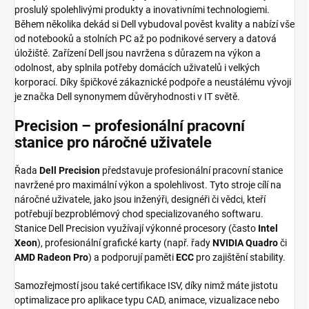
proslulý spolehlivými produkty a inovativními technologiemi.
Během několika dekád si Dell vybudoval pověst kvality a nabízí vše
od notebooků a stolních PC až po podnikové servery a datová
úložiště. Zařízení Dell jsou navržena s důrazem na výkon a
odolnost, aby splnila potřeby domácích uživatelů i velkých
korporací. Díky špičkové zákaznické podpoře a neustálému vývoji
je značka Dell synonymem důvěryhodnosti v IT světě.
Precision – profesionální pracovní
stanice pro náročné uživatele
Řada
Dell Precision
představuje profesionální pracovní stanice
navržené pro maximální výkon a spolehlivost. Tyto stroje cílí na
náročné uživatele, jako jsou inženýři, designéři či vědci, kteří
potřebují bezproblémový chod specializovaného softwaru.
Stanice Dell Precision využívají výkonné procesory (často
Intel
Xeon
), profesionální grafické karty (např. řady
NVIDIA Quadro
či
AMD Radeon Pro
) a podporují paměti
ECC
pro zajištění stability.
Samozřejmostí jsou také certifikace ISV, díky nimž máte jistotu
optimalizace pro aplikace typu CAD, animace, vizualizace nebo