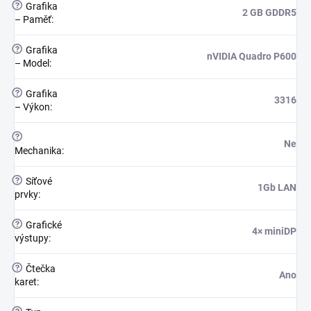
?
Grafika
2 GB GDDR5
– Paměť
:
?
Grafika
nVIDIA Quadro P600
– Model
:
?
Grafika
3316
– Výkon
:
?
Ne
Mechanika
:
?
Síťové
1Gb LAN
prvky
:
?
Grafické
4× miniDP
výstupy
:
?
Čtečka
Ano
karet
: