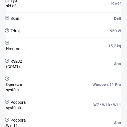
?
Typ
Tower
skříně
:
?
Skříň
:
Dell
?
Zdroj
:
950 W
?
15,7 kg
Hmotnost
:
?
RS232
Ano
(COM1)
:
?
Operační
Windows 11 Pro
systém
:
?
Podpora
W7 • W10 • W11
systémů
:
?
Podpora
Ano
Win 11
: