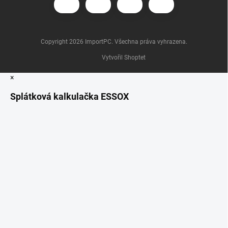
Copyright 2026
ImportPC
. Všechna práva vyhrazena.
Vytvořil Shoptet
×
Splátková kalkulačka ESSOX