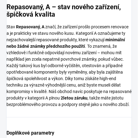
Repasovaný, A – stav nového zařízení,
špičková kvalita
Stav
Repasovaný, A
značí, že zařízení prošlo procesem renovace
a je prakticky ve stavu nového kusu. Kategorií A označujeme ty
nejzachovalejší repasované produkty, které vykazují
minimální
nebo žádné známky předchozího použití
. To znamená, že
vzhledově i funkčně odpovídají novému zařízení – mohou mít
například jen zcela nepatrné povrchové známky, pokud vůbec.
Každý takový kus byl odborně vyčištěn, otestován a případné
opotřebované komponenty byly vyměněny, aby byla zajištěna
špičková spolehlivost a výkon. Díky tomu získáte high-end
techniku za výrazně výhodnější cenu, aniž byste museli dělat
kompromisy v kvalitě. Náš obchod navíc poskytuje na repasované
produkty v kategorii A plnou
2letou záruku
, takže máte jistotu
bezproblémového provozu a podpory stejně jako u nového zboží.
Doplňkové parametry