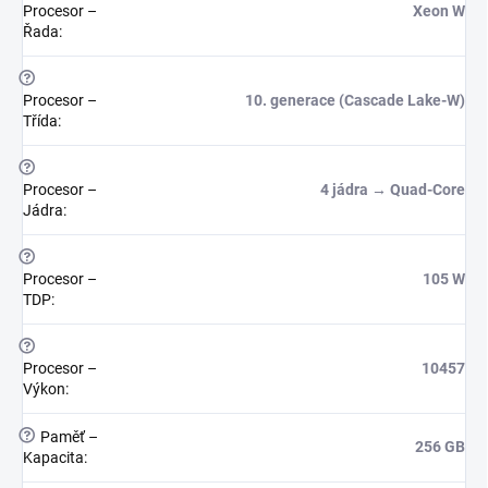
Procesor –
Xeon W
Řada
:
?
Procesor –
10. generace (Cascade Lake-W)
Třída
:
?
Procesor –
4 jádra → Quad-Core
Jádra
:
?
Procesor –
105 W
TDP
:
?
Procesor –
10457
Výkon
:
?
Paměť –
256 GB
Kapacita
: