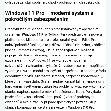
ovladače zajišťují spolehlivý chod v profesionálních aplikacích.
Windows 11 Pro – moderní systém s
pokročilým zabezpečením
Pracovní stanice je dodávána s předinstalovaným operačním
systémem
Windows 11 Pro
(64bit), který představuje nejnovější
platformu od Microsoftu pro profesionální využití. Edice Pro
nabízí pokročilé funkce, jako je šifrování disků
BitLocker
, vzdálená
plocha (Remote Desktop), virtualizace
Hyper-V
či možnosti
připojení do firemní domény, což ocení zejména náročnější
uživatelé a firmy. Windows 11 se vyznačuje moderním
uživatelským rozhraním a vylepšeným zabezpečením – například
vyžaduje TPM 2.0 modul pro zvýšení bezpečnosti a obsahuje řadu
ochranných prvků (Microsoft Defender, bezpečné bootování aj.),
které chrání vaše data. Systém je plně kompatibilní s nejnovějším
hardwarem i softwarem, takže bez problémů využijete výkon této
stanice naplno a spustíte veškeré potřebné aplikace. Po vybalení
je vše připraveno k okamžitému použití, včetně potřebných
ovladačů a aktualizací. V případě specifických požadavků je
stanice kompatibilní i se staršími verzemi Windows (10 Pro,