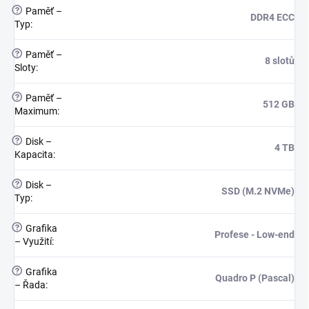
?
Paměť –
DDR4 ECC
Typ
:
?
Paměť –
8 slotů
Sloty
:
?
Paměť –
512 GB
Maximum
:
?
Disk –
4 TB
Kapacita
:
?
Disk –
SSD (M.2 NVMe)
Typ
:
?
Grafika
Profese - Low-end
– Využití
:
?
Grafika
Quadro P (Pascal)
– Řada
: