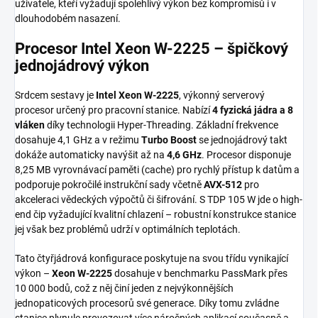
uživatele, kteří vyžadují spolehlivý výkon bez kompromisů i v
dlouhodobém nasazení.
Procesor Intel Xeon W-2225 – špičkový
jednojádrový výkon
Srdcem sestavy je
Intel Xeon W-2225
, výkonný serverový
procesor určený pro pracovní stanice. Nabízí
4 fyzická jádra a 8
vláken
díky technologii Hyper-Threading. Základní frekvence
dosahuje 4,1 GHz a v režimu
Turbo Boost
se jednojádrový takt
dokáže automaticky navýšit až na
4,6 GHz
. Procesor disponuje
8,25 MB vyrovnávací paměti (cache) pro rychlý přístup k datům a
podporuje pokročilé instrukční sady včetně
AVX-512
pro
akceleraci vědeckých výpočtů či šifrování. S TDP 105 W jde o high-
end čip vyžadující kvalitní chlazení – robustní konstrukce stanice
jej však bez problémů udrží v optimálních teplotách.
Tato čtyřjádrová konfigurace poskytuje na svou třídu vynikající
výkon –
Xeon W-2225
dosahuje v benchmarku PassMark přes
10 000 bodů, což z něj činí jeden z nejvýkonnějších
jednopaticových procesorů své generace. Díky tomu zvládne
stanice plynule provozovat více náročných aplikací současně a