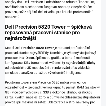
analýzy dat. Dell Precision klade důraz na robustní konstrukci,
rozšiřitelnost a schopnost fungovat nonstop v nepřetržitém
provozu, což z něj činí ideální volbu pro kritické profesionální
nasazení.
Dell Precision 5820 Tower – špičková
repasovaná pracovní stanice pro
nejnáročnější
Model
Dell Precision 5820 Tower
je robustní profesionální
pracovní stanice nejvyšší třídy. Kombinuje výkonný vícejádrový
procesor
Intel Xeon
, špičkovou grafiku a bohaté možnosti
konfigurace. Díky tomu hravě zvládne
i ty nejnáročnější úlohy
–
od pokročilého 3D modelování a renderování přes vědecké
simulace a analýzu dat až po vývoj umělé inteligence.
Prostorná tower skříň Precision 5820 nabízí výjimečnou
rozšiřitelnost – lze osadit velkou kapacitu paměti RAM (až stovky
GB), více pevných disků či SSD a dokonce i druhou grafickou
kartu. Kvalitní napájecí zdroj a důmyslné chlazení zajišťují stabilní
provoz i při maximální zátěži. Jde zkrátka o stroj navržený pro