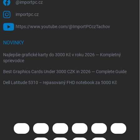
@importpc.cz
importpc.cz
https://www.youtube.com/@ImportPCczTachov
NOVINKY
Najlepšie grafické karty do 3000 Kč v roku 2026 — Kompletný
sprievodce
Best Graphics Cards Under 3000 CZK in 2026 — Complete Guide
Dell Latitude 5310 – repasovaný FHD notebook za 5000 Kč