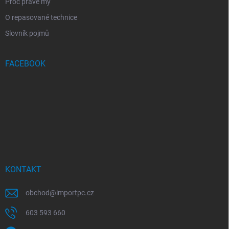
Proč právě my
O repasované technice
Slovník pojmů
FACEBOOK
KONTAKT
obchod
@
importpc.cz
603 593 660