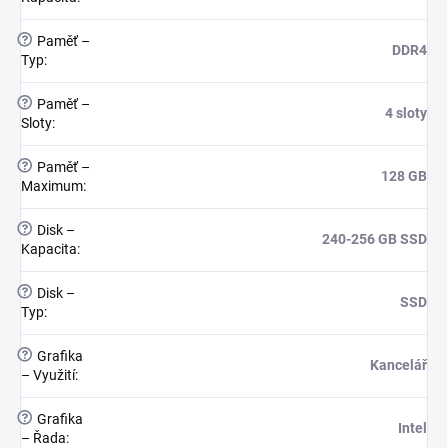
?
Paměť –
DDR4
Typ
:
?
Paměť –
4 sloty
Sloty
:
?
Paměť –
128 GB
Maximum
:
?
Disk –
240-256 GB SSD
Kapacita
:
?
Disk –
SSD
Typ
:
?
Grafika
Kancelář
– Využití
:
?
Grafika
Intel
– Řada
: