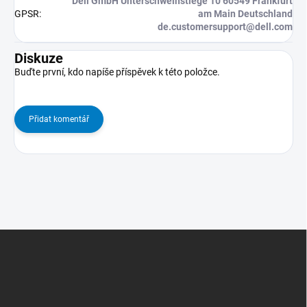
Dell GmbH Unterschweinstiege 10 60549 Frankfurt
GPSR
:
am Main Deutschland
de.customersupport@dell.com
Diskuze
Buďte první, kdo napíše příspěvek k této položce.
Přidat komentář
Z
Á
P
A
T