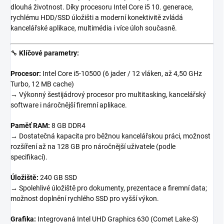
dlouhá životnost. Díky procesoru Intel Core i5 10. generace,
rychlému HDD/SSD úložišti a moderní konektivitě zvládá
kancelářské aplikace, multimédia i více úloh současně.
🔧
Klíčové parametry:
Procesor:
Intel Core i5-10500 (6 jader / 12 vláken, až 4,50 GHz
Turbo, 12 MB cache)
→ Výkonný šestijádrový procesor pro multitasking, kancelářský
software i náročnější firemní aplikace.
Paměť RAM:
8 GB DDR4
→ Dostatečná kapacita pro běžnou kancelářskou práci, možnost
rozšíření až na 128 GB pro náročnější uživatele (podle
specifikací).
Úložiště:
240 GB SSD
→ Spolehlivé úložiště pro dokumenty, prezentace a firemní data;
možnost doplnění rychlého SSD pro vyšší výkon.
Grafika:
Integrovaná Intel UHD Graphics 630 (Comet Lake-S)