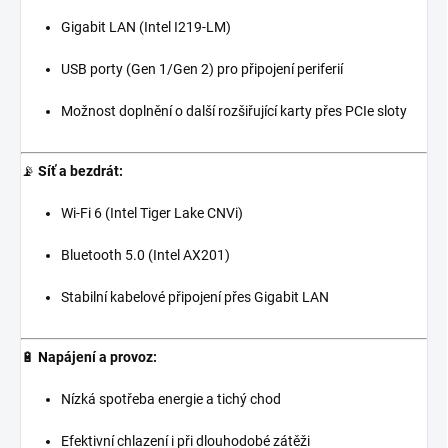
Gigabit LAN (Intel I219-LM)
USB porty (Gen 1/Gen 2) pro připojení periferií
Možnost doplnění o další rozšiřující karty přes PCIe sloty
📡
Síť a bezdrát:
Wi-Fi 6 (Intel Tiger Lake CNVi)
Bluetooth 5.0 (Intel AX201)
Stabilní kabelové připojení přes Gigabit LAN
🔋
Napájení a provoz:
Nízká spotřeba energie a tichý chod
Efektivní chlazení i při dlouhodobé zátěži