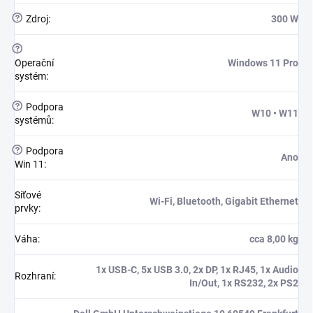
?
Zdroj
:
300 W
?
Operační
Windows 11 Pro
systém
:
?
Podpora
W10 • W11
systémů
:
?
Podpora
Ano
Win 11
:
Síťové
Wi-Fi, Bluetooth, Gigabit Ethernet
prvky
:
Váha
:
cca 8,00 kg
1x USB-C, 5x USB 3.0, 2x DP, 1x RJ45, 1x Audio
Rozhraní
:
In/Out, 1x RS232, 2x PS2