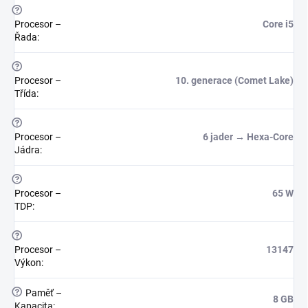
?
Procesor –
Core i5
Řada
:
?
Procesor –
10. generace (Comet Lake)
Třída
:
?
Procesor –
6 jader → Hexa-Core
Jádra
:
?
Procesor –
65 W
TDP
:
?
Procesor –
13147
Výkon
:
?
Paměť –
8 GB
Kapacita
: