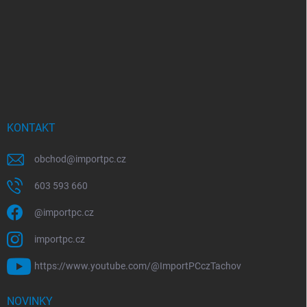
KONTAKT
obchod
@
importpc.cz
603 593 660
@importpc.cz
importpc.cz
https://www.youtube.com/@ImportPCczTachov
NOVINKY