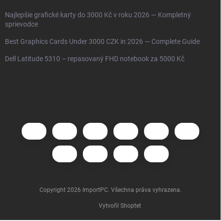
Najlepšie grafické karty do 3000 Kč v roku 2026 — Kompletný
sprievodce
Best Graphics Cards Under 3000 CZK in 2026 — Complete Guide
Dell Latitude 5310 – repasovaný FHD notebook za 5000 Kč
Copyright 2026
ImportPC
. Všechna práva vyhrazena.
Vytvořil Shoptet