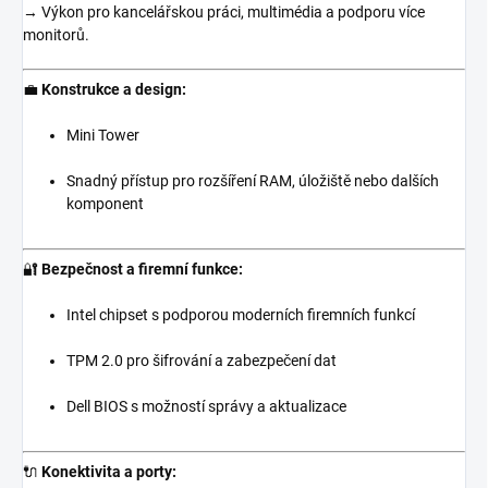
→ Výkon pro kancelářskou práci, multimédia a podporu více
monitorů.
💼
Konstrukce a design:
Mini Tower
Snadný přístup pro rozšíření RAM, úložiště nebo dalších
komponent
🔐
Bezpečnost a firemní funkce:
Intel chipset s podporou moderních firemních funkcí
TPM 2.0 pro šifrování a zabezpečení dat
Dell BIOS s možností správy a aktualizace
🔌
Konektivita a porty: