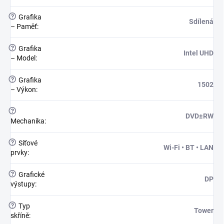
?
Grafika
Sdílená
– Paměť
:
?
Grafika
Intel UHD
– Model
:
?
Grafika
1502
– Výkon
:
?
DVD±RW
Mechanika
:
?
Síťové
Wi-Fi • BT • LAN
prvky
:
?
Grafické
DP
výstupy
:
?
Typ
Tower
skříně
: