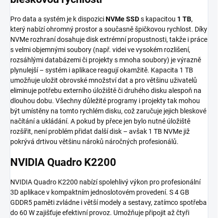
Pro data a systém je k dispozici
NVMe SSD
s kapacitou
1 TB
,
který nabízí ohromný prostor a současně špičkovou rychlost. Díky
NVMe rozhraní dosahuje disk extrémní propustnosti, takže i práce
s velmi objemnými soubory (např. videi ve vysokém rozlišení,
rozsáhlými databázemi či projekty s mnoha soubory) je výrazně
plynulejší – systém i aplikace reagují okamžitě. Kapacita 1 TB
umožňuje uložit obrovské množství dat a pro většinu uživatelů
eliminuje potřebu externího úložiště či druhého disku alespoň na
dlouhou dobu. Všechny důležité programy i projekty tak mohou
být umístěny na tomto rychlém disku, což zaručuje jejich bleskové
načítání a ukládání. A pokud by přece jen bylo nutné úložiště
rozšířit, není problém přidat další disk – avšak 1 TB NVMe již
pokrývá drtivou většinu nároků náročných profesionálů.
NVIDIA Quadro K2200
NVIDIA Quadro K2200 nabízí spolehlivý výkon pro profesionální
3D aplikace v kompaktním jednoslotovém provedení. S 4 GB
GDDR5 paměti zvládne i větší modely a sestavy, zatímco spotřeba
do 60 W zajišťuje efektivní provoz. Umožňuje připojit až čtyři