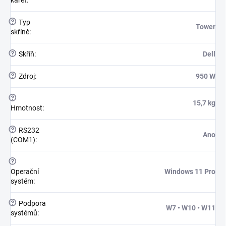
karet
:
?
Typ
Tower
skříně
:
?
Skříň
:
Dell
?
Zdroj
:
950 W
?
15,7 kg
Hmotnost
:
?
RS232
Ano
(COM1)
:
?
Operační
Windows 11 Pro
systém
:
?
Podpora
W7 • W10 • W11
systémů
: