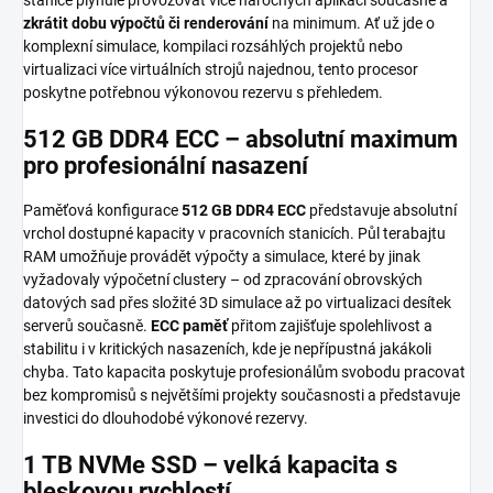
zkrátit dobu výpočtů či renderování
na minimum. Ať už jde o
komplexní simulace, kompilaci rozsáhlých projek­tů nebo
virtualizaci více virtuálních strojů najednou, tento procesor
poskytne potřebnou výkonovou rezervu s přehledem.
512 GB DDR4 ECC – absolutní maximum
pro profesionální nasazení
Paměťová konfigurace
512 GB DDR4 ECC
představuje absolutní
vrchol dostupné kapacity v pracovních stanicích. Půl terabajtu
RAM umožňuje provádět výpočty a simulace, které by jinak
vyžadovaly výpočetní clustery – od zpracování obrovských
datových sad přes složité 3D simulace až po virtualizaci desítek
serverů současně.
ECC paměť
přitom zajišťuje spolehlivost a
stabilitu i v kritických nasazeních, kde je nepřípustná jakákoli
chyba. Tato kapacita poskytuje profesionálům svobodu pracovat
bez kompromisů s největšími projekty současnosti a představuje
investici do dlouhodobé výkonové rezervy.
1 TB NVMe SSD – velká kapacita s
bleskovou rychlostí