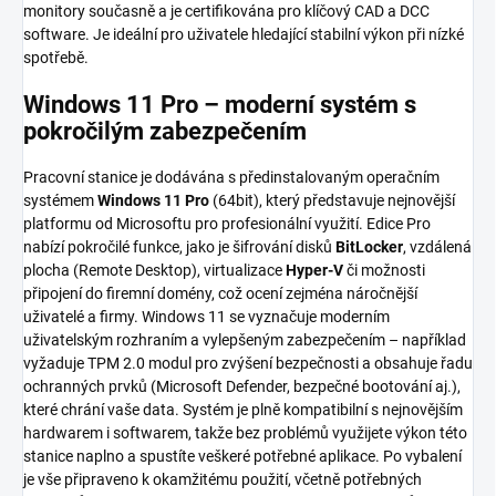
monitory současně a je certifikována pro klíčový CAD a DCC
software. Je ideální pro uživatele hledající stabilní výkon při nízké
spotřebě.
Windows 11 Pro – moderní systém s
pokročilým zabezpečením
Pracovní stanice je dodávána s předinstalovaným operačním
systémem
Windows 11 Pro
(64bit), který představuje nejnovější
platformu od Microsoftu pro profesionální využití. Edice Pro
nabízí pokročilé funkce, jako je šifrování disků
BitLocker
, vzdálená
plocha (Remote Desktop), virtualizace
Hyper-V
či možnosti
připojení do firemní domény, což ocení zejména náročnější
uživatelé a firmy. Windows 11 se vyznačuje moderním
uživatelským rozhraním a vylepšeným zabezpečením – například
vyžaduje TPM 2.0 modul pro zvýšení bezpečnosti a obsahuje řadu
ochranných prvků (Microsoft Defender, bezpečné bootování aj.),
které chrání vaše data. Systém je plně kompatibilní s nejnovějším
hardwarem i softwarem, takže bez problémů využijete výkon této
stanice naplno a spustíte veškeré potřebné aplikace. Po vybalení
je vše připraveno k okamžitému použití, včetně potřebných