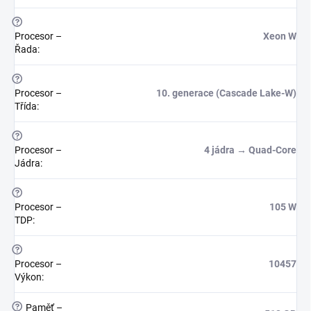
?
Procesor –
Xeon W
Řada
:
?
Procesor –
10. generace (Cascade Lake-W)
Třída
:
?
Procesor –
4 jádra → Quad-Core
Jádra
:
?
Procesor –
105 W
TDP
:
?
Procesor –
10457
Výkon
:
?
Paměť –