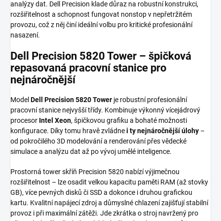
analýzy dat. Dell Precision klade důraz na robustní konstrukci,
rozšiřitelnost a schopnost fungovat nonstop v nepřetržitém
provozu, což z něj činí ideální volbu pro kritické profesionální
nasazení.
Dell Precision 5820 Tower – špičková
repasovaná pracovní stanice pro
nejnáročnější
Model
Dell Precision 5820 Tower
je robustní profesionální
pracovní stanice nejvyšší třídy. Kombinuje výkonný vícejádrový
procesor
Intel Xeon
, špičkovou grafiku a bohaté možnosti
konfigurace. Díky tomu hravě zvládne
i ty nejnáročnější úlohy
–
od pokročilého 3D modelování a renderování přes vědecké
simulace a analýzu dat až po vývoj umělé inteligence.
Prostorná tower skříň Precision 5820 nabízí výjimečnou
rozšiřitelnost – lze osadit velkou kapacitu paměti RAM (až stovky
GB), více pevných disků či SSD a dokonce i druhou grafickou
kartu. Kvalitní napájecí zdroj a důmyslné chlazení zajišťují stabilní
provoz i při maximální zátěži. Jde zkrátka o stroj navržený pro