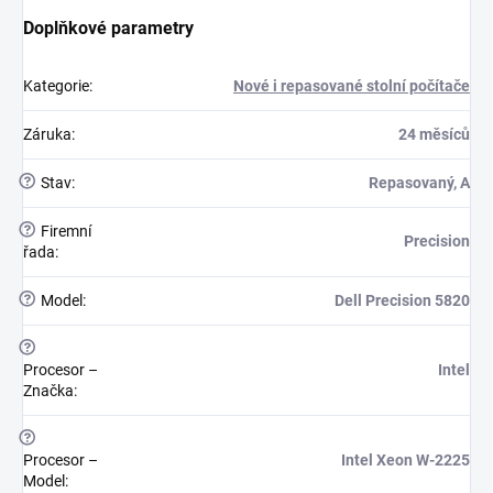
Doplňkové parametry
Kategorie
:
Nové i repasované stolní počítače
Záruka
:
24 měsíců
?
Stav
:
Repasovaný, A
?
Firemní
Precision
řada
:
?
Model
:
Dell Precision 5820
?
Procesor –
Intel
Značka
:
?
Procesor –
Intel Xeon W-2225
Model
: