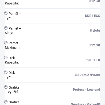
512 GB
Kapacita
:
?
Paměť –
DDR4 ECC
Typ
:
?
Paměť –
8 slotů
Sloty
:
?
Paměť –
512 GB
Maximum
:
?
Disk –
620–1 TB
Kapacita
:
?
Disk –
SSD (M.2 NVMe)
Typ
:
?
Grafika
Profese - Low-end
– Využití
:
?
Grafika
Quadro K (Maxwell)