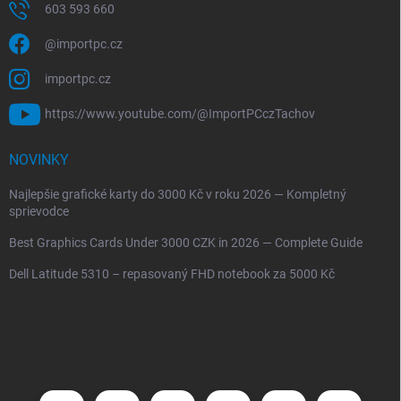
603 593 660
@importpc.cz
importpc.cz
https://www.youtube.com/@ImportPCczTachov
NOVINKY
Najlepšie grafické karty do 3000 Kč v roku 2026 — Kompletný
sprievodce
Best Graphics Cards Under 3000 CZK in 2026 — Complete Guide
Dell Latitude 5310 – repasovaný FHD notebook za 5000 Kč