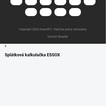
Copyright 2026
ImportPC
. Všechna práva vyhrazena.
Vytvořil Shoptet
×
Splátková kalkulačka ESSOX