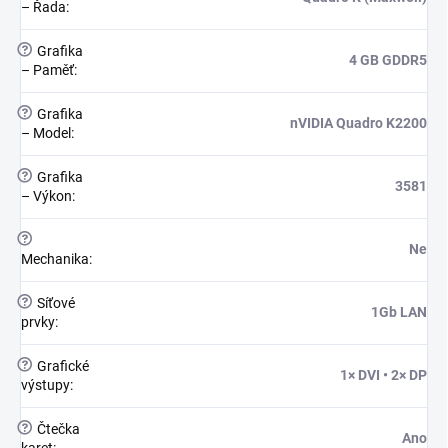
– Řada
:
?
Grafika
4 GB GDDR5
– Paměť
:
?
Grafika
nVIDIA Quadro K2200
– Model
:
?
Grafika
3581
– Výkon
:
?
Ne
Mechanika
:
?
Síťové
1Gb LAN
prvky
:
?
Grafické
1× DVI • 2× DP
výstupy
:
?
Čtečka
Ano