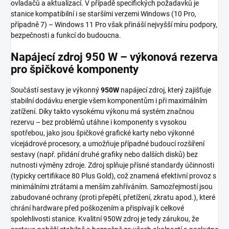
ovladačů a aktualizací. V případě specifických požadavků je
stanice kompatibilní i se staršími verzemi Windows (10 Pro,
případně 7) – Windows 11 Pro však přináší nejvyšší míru podpory,
bezpečnosti a funkcí do budoucna.
Napájecí zdroj 950 W – výkonová rezerva
pro špičkové komponenty
Součástí sestavy je výkonný
950W
napájecí zdroj, který zajišťuje
stabilní dodávku energie všem komponentům i při maximálním
zatížení. Díky takto vysokému výkonu má systém značnou
rezervu – bez problémů utáhne i komponenty s vysokou
spotřebou, jako jsou špičkové grafické karty nebo výkonné
vícejádrové procesory, a umožňuje případné budoucí rozšíření
sestavy (např. přidání druhé grafiky nebo dalších disků) bez
nutnosti výměny zdroje. Zdroj splňuje přísné standardy účinnosti
(typicky certifikace 80 Plus Gold), což znamená efektivní provoz s
minimálními ztrátami a menším zahříváním. Samozřejmostí jsou
zabudované ochrany (proti přepětí, přetížení, zkratu apod.), které
chrání hardware před poškozením a přispívají k celkové
spolehlivosti stanice. Kvalitní 950W zdroj je tedy zárukou, že