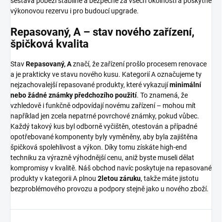
sestava poběží stabilně a bezpečně za všech okolností a poskytne
výkonovou rezervu i pro budoucí upgrade.
Repasovaný, A – stav nového zařízení,
špičková kvalita
Stav
Repasovaný, A
značí, že zařízení prošlo procesem renovace
a je prakticky ve stavu nového kusu. Kategorií A označujeme ty
nejzachovalejší repasované produkty, které vykazují
minimální
nebo žádné známky předchozího použití
. To znamená, že
vzhledově i funkčně odpovídají novému zařízení – mohou mít
například jen zcela nepatrné povrchové známky, pokud vůbec.
Každý takový kus byl odborně vyčištěn, otestován a případné
opotřebované komponenty byly vyměněny, aby byla zajištěna
špičková spolehlivost a výkon. Díky tomu získáte high-end
techniku za výrazně výhodnější cenu, aniž byste museli dělat
kompromisy v kvalitě. Náš obchod navíc poskytuje na repasované
produkty v kategorii A plnou
2letou záruku
, takže máte jistotu
bezproblémového provozu a podpory stejně jako u nového zboží.