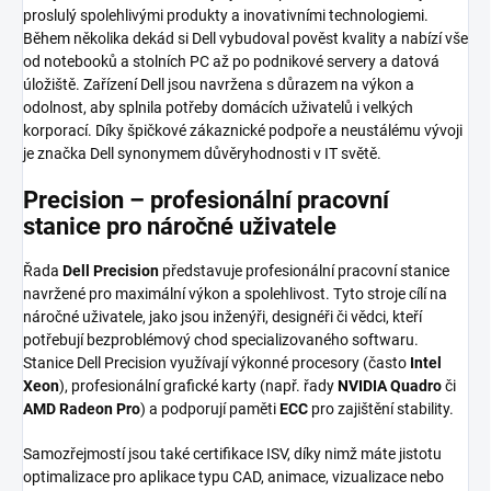
proslulý spolehlivými produkty a inovativními technologiemi.
Během několika dekád si Dell vybudoval pověst kvality a nabízí vše
od notebooků a stolních PC až po podnikové servery a datová
úložiště. Zařízení Dell jsou navržena s důrazem na výkon a
odolnost, aby splnila potřeby domácích uživatelů i velkých
korporací. Díky špičkové zákaznické podpoře a neustálému vývoji
je značka Dell synonymem důvěryhodnosti v IT světě.
Precision – profesionální pracovní
stanice pro náročné uživatele
Řada
Dell Precision
představuje profesionální pracovní stanice
navržené pro maximální výkon a spolehlivost. Tyto stroje cílí na
náročné uživatele, jako jsou inženýři, designéři či vědci, kteří
potřebují bezproblémový chod specializovaného softwaru.
Stanice Dell Precision využívají výkonné procesory (často
Intel
Xeon
), profesionální grafické karty (např. řady
NVIDIA Quadro
či
AMD Radeon Pro
) a podporují paměti
ECC
pro zajištění stability.
Samozřejmostí jsou také certifikace ISV, díky nimž máte jistotu
optimalizace pro aplikace typu CAD, animace, vizualizace nebo