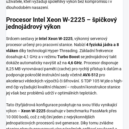
uživatele, kteří vyžadují spolehlivý výkon bez kompromisů i v
dlouhodobém nasazení.
Procesor Intel Xeon W-2225 – špičkový
jednojádrový výkon
Srdcem sestavy je
Intel Xeon W-2225
, výkonný serverový
procesor určený pro pracovní stanice. Nabízí
4 fyzická jádra a 8
vláken
díky technologii Hyper-Threading. Základní frekvence
dosahuje 4,1 GHz a v režimu
Turbo Boost
se jednojádrový takt
dokáže automaticky navýšit až na
4,6 GHz
. Procesor disponuje
8,25 MB vyrovnávací paměti (cache) pro rychlý přístup k datům a
podporuje pokročilé instrukční sady včetně
AVX-512
pro
akceleraci vědeckých výpočtů či šifrování. S TDP 105 W jde o high-
end čip vyžadující kvalitní chlazení – robustní konstrukce stanice
jej však bez problémů udrží v optimálních teplotách.
Tato čtyřjádrová konfigurace poskytuje na svou třídu vynikající
výkon –
Xeon W-2225
dosahuje v benchmarku PassMark přes
10 000 bodů, což z něj činí jeden z nejvýkonnějších
jednopaticových procesorů své generace. Díky tomu zvládne
stanice plynule provozovat více náročných aplikací současně a