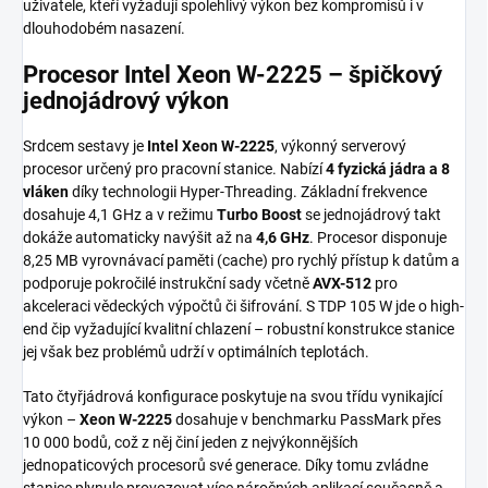
uživatele, kteří vyžadují spolehlivý výkon bez kompromisů i v
dlouhodobém nasazení.
Procesor Intel Xeon W-2225 – špičkový
jednojádrový výkon
Srdcem sestavy je
Intel Xeon W-2225
, výkonný serverový
procesor určený pro pracovní stanice. Nabízí
4 fyzická jádra a 8
vláken
díky technologii Hyper-Threading. Základní frekvence
dosahuje 4,1 GHz a v režimu
Turbo Boost
se jednojádrový takt
dokáže automaticky navýšit až na
4,6 GHz
. Procesor disponuje
8,25 MB vyrovnávací paměti (cache) pro rychlý přístup k datům a
podporuje pokročilé instrukční sady včetně
AVX-512
pro
akceleraci vědeckých výpočtů či šifrování. S TDP 105 W jde o high-
end čip vyžadující kvalitní chlazení – robustní konstrukce stanice
jej však bez problémů udrží v optimálních teplotách.
Tato čtyřjádrová konfigurace poskytuje na svou třídu vynikající
výkon –
Xeon W-2225
dosahuje v benchmarku PassMark přes
10 000 bodů, což z něj činí jeden z nejvýkonnějších
jednopaticových procesorů své generace. Díky tomu zvládne
stanice plynule provozovat více náročných aplikací současně a