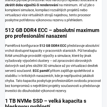
zkrátit dobu výpočtů či renderování
na minimum. Ať už jde o
komplexní simulace, kompilaci rozsáhlých projek­tů nebo
virtualizaci více virtuálních strojů najednou, tento procesor
poskytne potřebnou výkonovou rezervu s přehledem.
512 GB DDR4 ECC – absolutní maximum
pro profesionální nasazení
Paměťová konfigurace
512 GB DDR4 ECC
představuje absolutní
vrchol dostupné kapacity v pracovních stanicích. Půl terabajtu
RAM umožňuje provádět výpočty a simulace, které by jinak
vyžadovaly výpočetní clustery – od zpracování obrovských
datových sad přes složité 3D simulace až po virtualizaci desítek
serverů současně.
ECC paměť
přitom zajišťuje spolehlivost a
stabilitu i v kritických nasazeních, kde je nepřípustná jakákoli
chyba. Tato kapacita poskytuje profesionálům svobodu pracovat
bez kompromisů s největšími projekty současnosti a představuje
investici do dlouhodobé výkonové rezervy.
1 TB NVMe SSD – velká kapacita s
bleskovou rychlostí