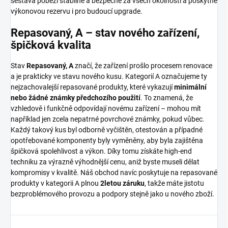
sestava poběží stabilně a bezpečně za všech okolností a poskytne
výkonovou rezervu i pro budoucí upgrade.
Repasovaný, A – stav nového zařízení,
špičková kvalita
Stav
Repasovaný, A
značí, že zařízení prošlo procesem renovace
a je prakticky ve stavu nového kusu. Kategorií A označujeme ty
nejzachovalejší repasované produkty, které vykazují
minimální
nebo žádné známky předchozího použití
. To znamená, že
vzhledově i funkčně odpovídají novému zařízení – mohou mít
například jen zcela nepatrné povrchové známky, pokud vůbec.
Každý takový kus byl odborně vyčištěn, otestován a případné
opotřebované komponenty byly vyměněny, aby byla zajištěna
špičková spolehlivost a výkon. Díky tomu získáte high-end
techniku za výrazně výhodnější cenu, aniž byste museli dělat
kompromisy v kvalitě. Náš obchod navíc poskytuje na repasované
produkty v kategorii A plnou
2letou záruku
, takže máte jistotu
bezproblémového provozu a podpory stejně jako u nového zboží.