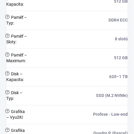
512 GB
Kapacita
:
?
Paměť –
DDR4 ECC
Typ
:
?
Paměť –
8 slotů
Sloty
:
?
Paměť –
512 GB
Maximum
:
?
Disk –
620–1 TB
Kapacita
:
?
Disk –
SSD (M.2 NVMe)
Typ
:
?
Grafika
Profese - Low-end
– Využití
:
?
Grafika
Quadro P (Pascal)