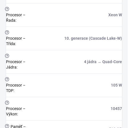
?
Procesor –
Xeon W
Řada
:
?
Procesor –
10. generace (Cascade Lake-W)
Třída
:
?
Procesor –
4 jádra → Quad-Core
Jádra
:
?
Procesor –
105 W
TDP
:
?
Procesor –
10457
Výkon
:
?
Paměť –