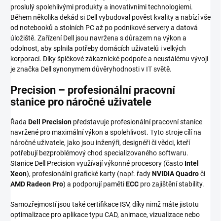
proslulý spolehlivými produkty a inovativními technologiemi.
Během několika dekád si Dell vybudoval pověst kvality a nabízí vše
od notebooků a stolních PC až po podnikové servery a datová
úložiště. Zařízení Dell jsou navržena s důrazem na výkon a
odolnost, aby splnila potřeby domácích uživatelů i velkých
korporací. Díky špičkové zákaznické podpoře a neustálému vývoji
je značka Dell synonymem důvěryhodnosti v IT světě.
Precision – profesionální pracovní
stanice pro náročné uživatele
Řada
Dell Precision
představuje profesionální pracovní stanice
navržené pro maximální výkon a spolehlivost. Tyto stroje cílí na
náročné uživatele, jako jsou inženýři, designéři či vědci, kteří
potřebují bezproblémový chod specializovaného softwaru.
Stanice Dell Precision využívají výkonné procesory (často
Intel
Xeon
), profesionální grafické karty (např. řady
NVIDIA Quadro
či
AMD Radeon Pro
) a podporují paměti
ECC
pro zajištění stability.
Samozřejmostí jsou také certifikace ISV, díky nimž máte jistotu
optimalizace pro aplikace typu CAD, animace, vizualizace nebo