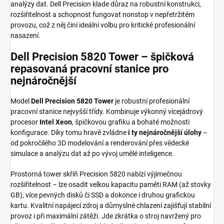
analýzy dat. Dell Precision klade důraz na robustní konstrukci,
rozšiřitelnost a schopnost fungovat nonstop v nepřetržitém
provozu, což z něj činí ideální volbu pro kritické profesionální
nasazení.
Dell Precision 5820 Tower – špičková
repasovaná pracovní stanice pro
nejnáročnější
Model
Dell Precision 5820 Tower
je robustní profesionální
pracovní stanice nejvyšší třídy. Kombinuje výkonný vícejádrový
procesor
Intel Xeon
, špičkovou grafiku a bohaté možnosti
konfigurace. Díky tomu hravě zvládne
i ty nejnáročnější úlohy
–
od pokročilého 3D modelování a renderování přes vědecké
simulace a analýzu dat až po vývoj umělé inteligence.
Prostorná tower skříň Precision 5820 nabízí výjimečnou
rozšiřitelnost – lze osadit velkou kapacitu paměti RAM (až stovky
GB), více pevných disků či SSD a dokonce i druhou grafickou
kartu. Kvalitní napájecí zdroj a důmyslné chlazení zajišťují stabilní
provoz i při maximální zátěži. Jde zkrátka o stroj navržený pro