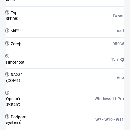
karet
:
?
Typ
Tower
skříně
:
?
Skříň
:
Dell
?
Zdroj
:
950 W
?
15,7 kg
Hmotnost
:
?
RS232
Ano
(COM1)
:
?
Operační
Windows 11 Pro
systém
:
?
Podpora
W7 • W10 • W11
systémů
: