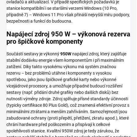
ovladačů a aktualizací. V případě specifických požadavků je
stanice kompatibilní i se staršími verzemi Windows (10 Pro,
případně 7) – Windows 11 Pro však přináší nejvyšší míru podpory,
bezpečnosti a funkcí do budoucna.
Napájecí zdroj 950 W – výkonová rezerva
pro špičkové komponenty
Součástí sestavy je výkonný
950W
napájecí zdroj, který zajišťuje
stabilní dodávku energie všem komponentům i při maximálním
zatížení. Díky takto vysokému výkonu má systém značnou
rezervu – bez problémů utáhne i komponenty s vysokou
spotřebou, jako jsou špičkové grafické karty nebo výkonné
vícejádrové procesory, a umožňuje případné budoucí rozšíření
sestavy (např. přidání druhé grafiky nebo dalších disků) bez
nutnosti výměny zdroje. Zdroj splňuje přísné standardy účinnosti
(typicky certifikace 80 Plus Gold), což znamená efektivní provoz s
minimálními ztrátami a menším zahříváním. Samozřejmostí jsou
zabudované ochrany (proti přepětí, přetížení, zkratu apod.), které
chrání hardware před poškozením a přispívají k celkové
spolehlivosti stanice. Kvalitní 950W zdroj je tedy zárukou, že