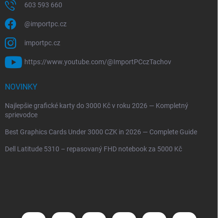
603 593 660
@importpc.cz
importpc.cz
https://www.youtube.com/@ImportPCczTachov
NOVINKY
Najlepšie grafické karty do 3000 Kč v roku 2026 — Kompletný
sprievodce
Best Graphics Cards Under 3000 CZK in 2026 — Complete Guide
Dell Latitude 5310 – repasovaný FHD notebook za 5000 Kč