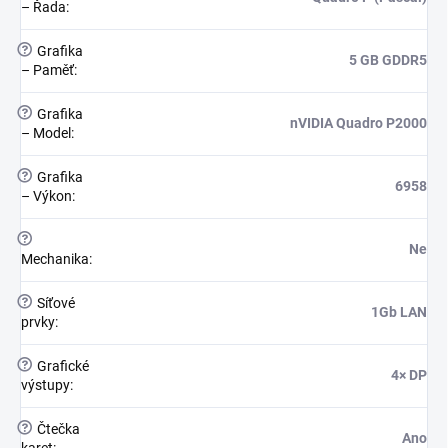
– Řada
:
?
Grafika
5 GB GDDR5
– Paměť
:
?
Grafika
nVIDIA Quadro P2000
– Model
:
?
Grafika
6958
– Výkon
:
?
Ne
Mechanika
:
?
Síťové
1Gb LAN
prvky
:
?
Grafické
4× DP
výstupy
:
?
Čtečka
Ano