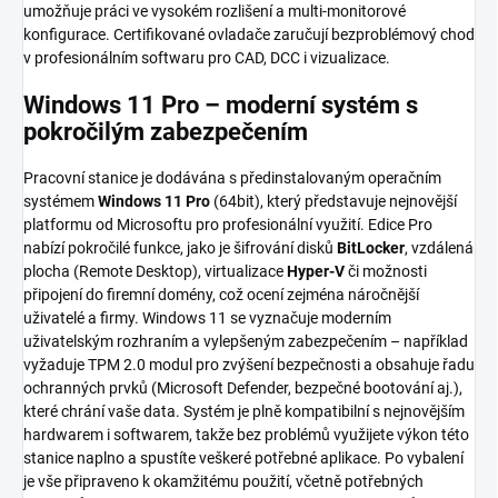
umožňuje práci ve vysokém rozlišení a multi-monitorové
konfigurace. Certifikované ovladače zaručují bezproblémový chod
v profesionálním softwaru pro CAD, DCC i vizualizace.
Windows 11 Pro – moderní systém s
pokročilým zabezpečením
Pracovní stanice je dodávána s předinstalovaným operačním
systémem
Windows 11 Pro
(64bit), který představuje nejnovější
platformu od Microsoftu pro profesionální využití. Edice Pro
nabízí pokročilé funkce, jako je šifrování disků
BitLocker
, vzdálená
plocha (Remote Desktop), virtualizace
Hyper-V
či možnosti
připojení do firemní domény, což ocení zejména náročnější
uživatelé a firmy. Windows 11 se vyznačuje moderním
uživatelským rozhraním a vylepšeným zabezpečením – například
vyžaduje TPM 2.0 modul pro zvýšení bezpečnosti a obsahuje řadu
ochranných prvků (Microsoft Defender, bezpečné bootování aj.),
které chrání vaše data. Systém je plně kompatibilní s nejnovějším
hardwarem i softwarem, takže bez problémů využijete výkon této
stanice naplno a spustíte veškeré potřebné aplikace. Po vybalení
je vše připraveno k okamžitému použití, včetně potřebných