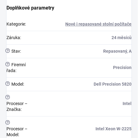
Doplňkové parametry
Kategorie
:
Nové i repasované stolní počítače
Záruka
:
24 měsíců
?
Stav
:
Repasovaný, A
?
Firemní
Precision
řada
:
?
Model
:
Dell Precision 5820
?
Procesor –
Intel
Značka
:
?
Procesor –
Intel Xeon W-2225
Model
: