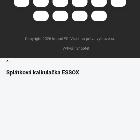
Copyright 2026
ImportPC
. Všechna práva vyhrazena.
Vytvořil Shoptet
×
Splátková kalkulačka ESSOX