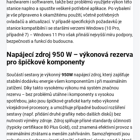
hardwarem i softwarem, takže bez problémů využijete výkon této
stanice naplno a spustíte veškeré potřebné aplikace. Po vybalení
je vše připraveno k okamžitému použití, včetně potřebných
ovladačů a aktualizací. V případě specifických požadavků je
stanice kompatibilní i se staršími verzemi Windows (10 Pro,
případně 7) – Windows 11 Pro však přináší nejvyšší míru podpory,
bezpečnosti a funkcí do budoucna.
Napájecí zdroj 950 W – výkonová rezerva
pro špičkové komponenty
Součástí sestavy je výkonný
950W
napájecí zdroj, který zajišťuje
stabilní dodávku energie všem komponentům i při maximálním
zatížení. Díky takto vysokému výkonu má systém značnou
rezervu – bez problémů utáhne i komponenty s vysokou
spotřebou, jako jsou špičkové grafické karty nebo výkonné
vícejádrové procesory, a umožňuje případné budoucí rozšíření
sestavy (např. přidání druhé grafiky nebo dalších disků) bez
nutnosti výměny zdroje. Zdroj splňuje přísné standardy účinnosti
(typicky certifikace 80 Plus Gold), což znamená efektivní provoz s
minimálními ztrátami a menším zahříváním. Samozřejmostí jsou