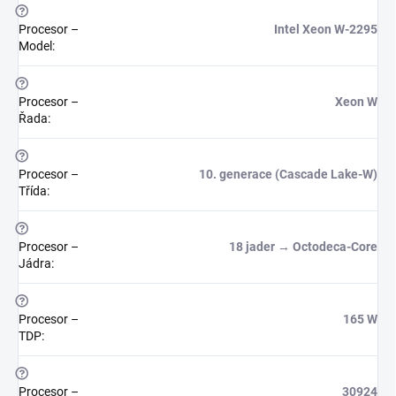
?
Procesor –
Intel Xeon W-2295
Model
:
?
Procesor –
Xeon W
Řada
:
?
Procesor –
10. generace (Cascade Lake-W)
Třída
:
?
Procesor –
18 jader → Octodeca-Core
Jádra
:
?
Procesor –
165 W
TDP
:
?
Procesor –
30924