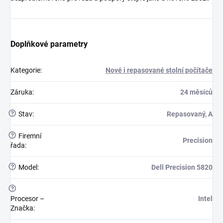
Doplňkové parametry
Kategorie
:
Nové i repasované stolní počítače
Záruka
:
24 měsíců
?
Stav
:
Repasovaný, A
?
Firemní
Precision
řada
:
?
Model
:
Dell Precision 5820
?
Procesor –
Intel
Značka
: