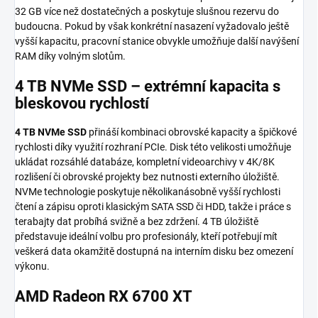
32 GB více než dostatečných a poskytuje slušnou rezervu do
budoucna. Pokud by však konkrétní nasazení vyžadovalo ještě
vyšší kapacitu, pracovní stanice obvykle umožňuje další navýšení
RAM díky volným slotům.
4 TB NVMe SSD – extrémní kapacita s
bleskovou rychlostí
4 TB NVMe SSD
přináší kombinaci obrovské kapacity a špičkové
rychlosti díky využití rozhraní PCIe. Disk této velikosti umožňuje
ukládat rozsáhlé databáze, kompletní videoarchivy v 4K/8K
rozlišení či obrovské projekty bez nutnosti externího úložiště.
NVMe technologie poskytuje několikanásobně vyšší rychlosti
čtení a zápisu oproti klasickým SATA SSD či HDD, takže i práce s
terabajty dat probíhá svižně a bez zdržení. 4 TB úložiště
představuje ideální volbu pro profesionály, kteří potřebují mít
veškerá data okamžitě dostupná na interním disku bez omezení
výkonu.
AMD Radeon RX 6700 XT