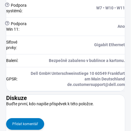
?
Podpora
W7 • W10 • W11
systémů
:
?
Podpora
Ano
Win 11
:
Síťové
Gigabit Ethernet
prvky
:
Balení
:
Bezpečně zabaleno v bublince a kartonu.
Dell GmbH Unterschweinstiege 10 60549 Frankfurt
GPSR
:
am Main Deutschland
de.customersupport@dell.com
Diskuze
Buďte první, kdo napíše příspěvek k této položce.
Přidat komentář