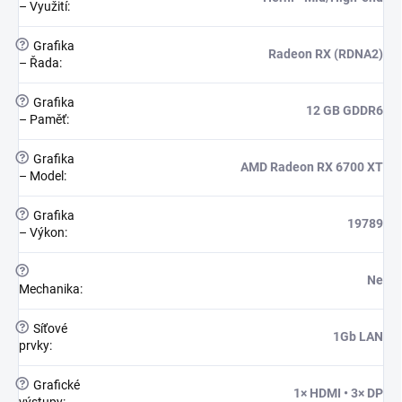
– Využití
:
?
Grafika
Radeon RX (RDNA2)
– Řada
:
?
Grafika
12 GB GDDR6
– Paměť
:
?
Grafika
AMD Radeon RX 6700 XT
– Model
:
?
Grafika
19789
– Výkon
:
?
Ne
Mechanika
:
?
Síťové
1Gb LAN
prvky
:
?
Grafické
1× HDMI • 3× DP