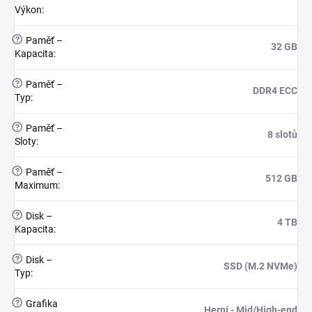
Výkon
:
?
Paměť –
32 GB
Kapacita
:
?
Paměť –
DDR4 ECC
Typ
:
?
Paměť –
8 slotů
Sloty
:
?
Paměť –
512 GB
Maximum
:
?
Disk –
4 TB
Kapacita
:
?
Disk –
SSD (M.2 NVMe)
Typ
:
?
Grafika
Herní - Mid/High-end