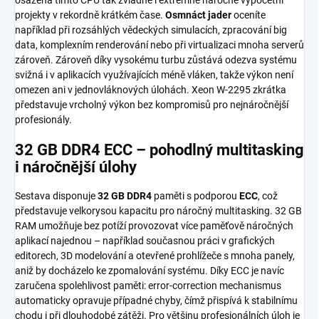
projekty v rekordně krátkém čase.
Osmnáct jader
oceníte
například při rozsáhlých vědeckých simulacích, zpracování big
data, komplexním renderování nebo při virtualizaci mnoha serverů
zároveň. Zároveň díky vysokému turbu zůstává odezva systému
svižná i v aplikacích využívajících méně vláken, takže výkon není
omezen ani v jednovláknových úlohách. Xeon W-2295 zkrátka
představuje vrcholný výkon bez kompromisů pro nejnáročnější
profesionály.
32 GB DDR4 ECC – pohodlný multitasking
i náročnější úlohy
Sestava disponuje
32 GB DDR4
paměti s podporou
ECC
, což
představuje velkorysou kapacitu pro náročný multitasking. 32 GB
RAM umožňuje bez potíží provozovat více paměťově náročných
aplikací najednou – například současnou práci v grafických
editorech, 3D modelování a otevřené prohlížeče s mnoha panely,
aniž by docházelo ke zpomalování systému. Díky ECC je navíc
zaručena spolehlivost paměti: error-correction mechanismus
automaticky opravuje případné chyby, čímž přispívá k stabilnímu
chodu i při dlouhodobé zátěži. Pro většinu profesionálních úloh je