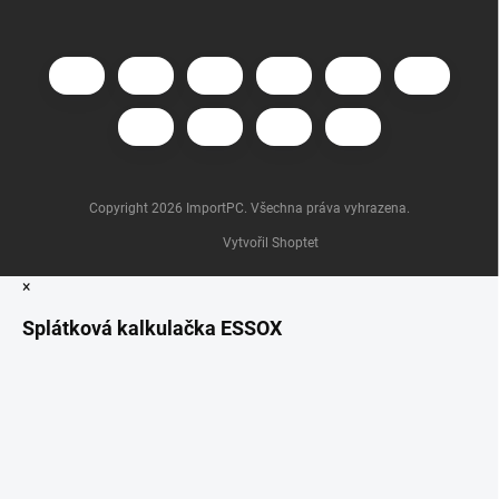
Copyright 2026
ImportPC
. Všechna práva vyhrazena.
Vytvořil Shoptet
×
Splátková kalkulačka ESSOX