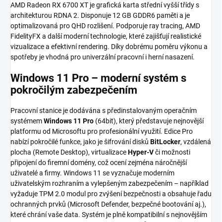
AMD Radeon RX 6700 XT je grafická karta střední vyšší třídy s
architekturou RDNA 2. Disponuje 12 GB GDDR6 paměti a je
optimalizovaná pro QHD rozlišení. Podporuje ray tracing, AMD
FidelityFX a další moderní technologie, které zajišťují realistické
vizualizace a efektivní rendering. Díky dobrému poměru výkonu a
spotřeby je vhodná pro univerzální pracovní i herní nasazení.
Windows 11 Pro – moderní systém s
pokročilým zabezpečením
Pracovní stanice je dodávána s předinstalovaným operačním
systémem
Windows 11 Pro
(64bit), který představuje nejnovější
platformu od Microsoftu pro profesionální využití. Edice Pro
nabízí pokročilé funkce, jako je šifrování disků
BitLocker
, vzdálená
plocha (Remote Desktop), virtualizace
Hyper-V
či možnosti
připojení do firemní domény, což ocení zejména náročnější
uživatelé a firmy. Windows 11 se vyznačuje moderním
uživatelským rozhraním a vylepšeným zabezpečením – například
vyžaduje TPM 2.0 modul pro zvýšení bezpečnosti a obsahuje řadu
ochranných prvků (Microsoft Defender, bezpečné bootování aj.),
které chrání vaše data. Systém je plně kompatibilní s nejnovějším