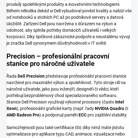
proslulý spolehlivými produkty a inovativními technologiemi.
Během několika dekád si Dell vybudoval pověst kvality a nabízí vše
od notebooků a stolních PC až po podnikové servery a datová
úložiště. Zařízení Dell jsou navržena s důrazem na výkon a
odolnost, aby splnila potřeby domácích uživatelů i velkých
korporací. Díky špičkové zákaznické podpoře a neustálému vývoji
je značka Dell synonymem důvěryhodnosti v IT světě.
Precision – profesionální pracovní
stanice pro náročné uživatele
Řada
Dell Precision
představuje profesionální pracovní stanice
navržené pro maximální výkon a spolehlivost. Tyto stroje cílí na
náročné uživatele, jako jsou inženýři, designéři či vědci, kteří
potřebují bezproblémový chod specializovaného softwaru.
Stanice Dell Precision využívají výkonné procesory (často
Intel
Xeon
), profesionální grafické karty (např. řady
NVIDIA Quadro
či
AMD Radeon Pro
) a podporují paměti
ECC
pro zajištění stability.
Samozřejmostí jsou také certifikace ISV, díky nimž máte jistotu
optimalizace pro aplikace typu CAD, animace, vizualizace nebo