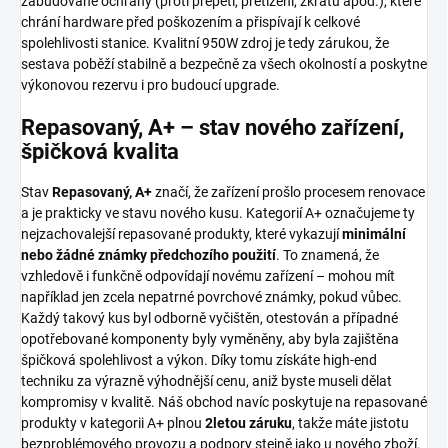
zabudované ochrany (proti přepětí, přetížení, zkratu apod.), které
chrání hardware před poškozením a přispívají k celkové
spolehlivosti stanice. Kvalitní 950W zdroj je tedy zárukou, že
sestava poběží stabilně a bezpečně za všech okolností a poskytne
výkonovou rezervu i pro budoucí upgrade.
Repasovaný, A+ – stav nového zařízení,
špičková kvalita
Stav
Repasovaný, A+
značí, že zařízení prošlo procesem renovace
a je prakticky ve stavu nového kusu. Kategorií A+ označujeme ty
nejzachovalejší repasované produkty, které vykazují
minimální
nebo žádné známky předchozího použití
. To znamená, že
vzhledově i funkčně odpovídají novému zařízení – mohou mít
například jen zcela nepatrné povrchové známky, pokud vůbec.
Každý takový kus byl odborně vyčištěn, otestován a případné
opotřebované komponenty byly vyměněny, aby byla zajištěna
špičková spolehlivost a výkon. Díky tomu získáte high-end
techniku za výrazně výhodnější cenu, aniž byste museli dělat
kompromisy v kvalitě. Náš obchod navíc poskytuje na repasované
produkty v kategorii A+ plnou
2letou záruku
, takže máte jistotu
bezproblémového provozu a podpory stejně jako u nového zboží.