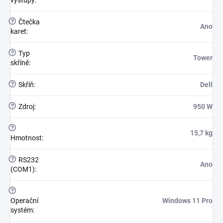
výstupy
:
?
Čtečka
Ano
karet
:
?
Typ
Tower
skříně
:
?
Skříň
:
Dell
?
Zdroj
:
950 W
?
15,7 kg
Hmotnost
:
?
RS232
Ano
(COM1)
:
?
Operační
Windows 11 Pro
systém
: