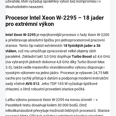
uživatele, kteří vyžadují spolehlivý výkon bez kompromisů i v
dlouhodobém nasazení.
Procesor Intel Xeon W-2295 – 18 jader
pro extrémní výkon
Intel Xeon W-2295
je nejvýkonnější procesor z řady Xeon W-2200
a představuje absolutní špičku pro jednoprocesorové pracovní
stanice. Tento čip nabízí extrémních
18 fyzických jader a 36
vláken
, což mu umožňuje zpracovávat velké objemy úloh
paralelně. Základní takt 3,0 GHz doplňuje
Turbo Boost
až 4,6 GHz
(na vybraných jádrech dokonce 4,8 GHz díky Turbo Boost Max
3.0), takže vedle masivního vícevláknového výkonu disponuje i
vysokým výkonem na jedno jádro. Procesor je vybaven 24,75 MB
cache pro rychlý přístup k datům a podporuje moderní instrukční
sady včetně
AVX-512
. Jeho TDP 165 W vyžaduje špičkové
chlazení, s čímž robustní provedení stanice počítá.
Laťku výkonu posouvá Xeon W-2295 na novou úroveň – v
PassMark testu dosahuje kolem 30 000 bodů, čímž
několikanásobně převyšuje možnosti běžných procesorů. Stanice
osazená tímto CPU tak zvládne i extrémně náročné výpočetní