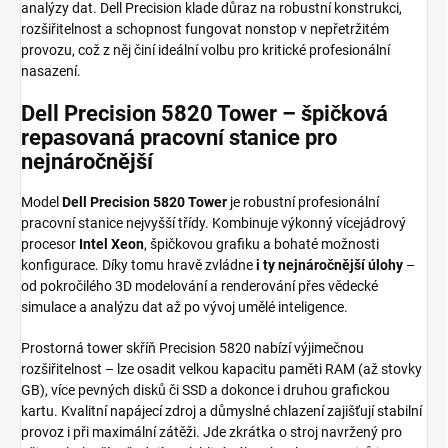
analýzy dat. Dell Precision klade důraz na robustní konstrukci,
rozšiřitelnost a schopnost fungovat nonstop v nepřetržitém
provozu, což z něj činí ideální volbu pro kritické profesionální
nasazení.
Dell Precision 5820 Tower – špičková
repasovaná pracovní stanice pro
nejnáročnější
Model
Dell Precision 5820 Tower
je robustní profesionální
pracovní stanice nejvyšší třídy. Kombinuje výkonný vícejádrový
procesor
Intel Xeon
, špičkovou grafiku a bohaté možnosti
konfigurace. Díky tomu hravě zvládne
i ty nejnáročnější úlohy
–
od pokročilého 3D modelování a renderování přes vědecké
simulace a analýzu dat až po vývoj umělé inteligence.
Prostorná tower skříň Precision 5820 nabízí výjimečnou
rozšiřitelnost – lze osadit velkou kapacitu paměti RAM (až stovky
GB), více pevných disků či SSD a dokonce i druhou grafickou
kartu. Kvalitní napájecí zdroj a důmyslné chlazení zajišťují stabilní
provoz i při maximální zátěži. Jde zkrátka o stroj navržený pro