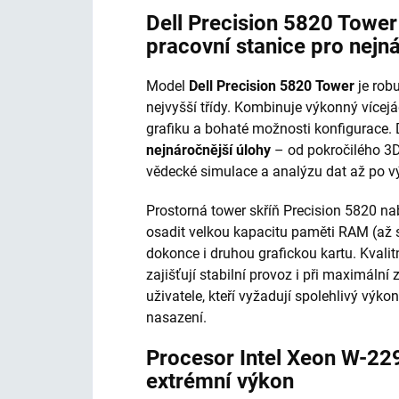
Dell Precision 5820 Towe
pracovní stanice pro nejn
Model
Dell Precision 5820 Tower
je robu
nejvyšší třídy. Kombinuje výkonný vícej
grafiku a bohaté možnosti konfigurace.
nejnáročnější úlohy
– od pokročilého 3D
vědecké simulace a analýzu dat až po vý
Prostorná tower skříň Precision 5820 nab
osadit velkou kapacitu paměti RAM (až 
dokonce i druhou grafickou kartu. Kvalit
zajišťují stabilní provoz i při maximální 
uživatele, kteří vyžadují spolehlivý vý
nasazení.
Procesor Intel Xeon W-229
extrémní výkon