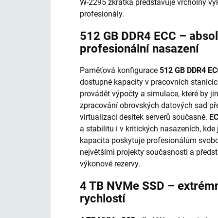
W-2295 zkrátka představuje vrcholný vý
profesionály.
512 GB DDR4 ECC – absol
profesionální nasazení
Paměťová konfigurace
512 GB DDR4 EC
dostupné kapacity v pracovních stanicí
provádět výpočty a simulace, které by j
zpracování obrovských datových sad pře
virtualizaci desítek serverů současně.
EC
a stabilitu i v kritických nasazeních, kd
kapacita poskytuje profesionálům svob
největšími projekty současnosti a předs
výkonové rezervy.
4 TB NVMe SSD – extrémní
rychlostí