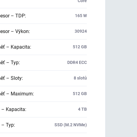
Core
esor – TDP
:
165 W
esor – Výkon
:
30924
ť – Kapacita
:
512 GB
ť – Typ
:
DDR4 ECC
ť – Sloty
:
8 slotů
ěť – Maximum
:
512 GB
 – Kapacita
:
4 TB
 – Typ
:
SSD (M.2 NVMe)