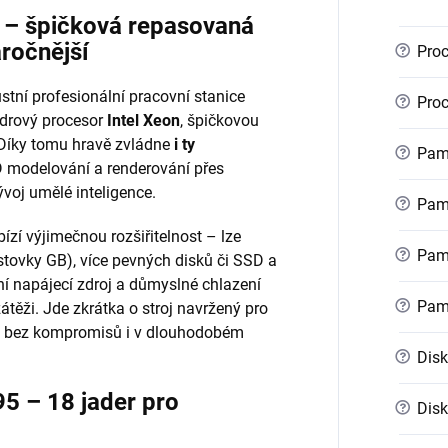
r – špičková repasovaná
áročnější
?
Proc
stní profesionální pracovní stanice
?
Proc
ádrový procesor
Intel Xeon
, špičkovou
 Díky tomu hravě zvládne
i ty
?
Pamě
 modelování a renderování přes
voj umělé inteligence.
?
Pamě
ízí výjimečnou rozšiřitelnost – lze
?
Pamě
stovky GB), více pevných disků či SSD a
ní napájecí zdroj a důmyslné chlazení
?
Pam
zátěži. Jde zkrátka o stroj navržený pro
kon bez kompromisů i v dlouhodobém
?
Disk
5 – 18 jader pro
?
Disk