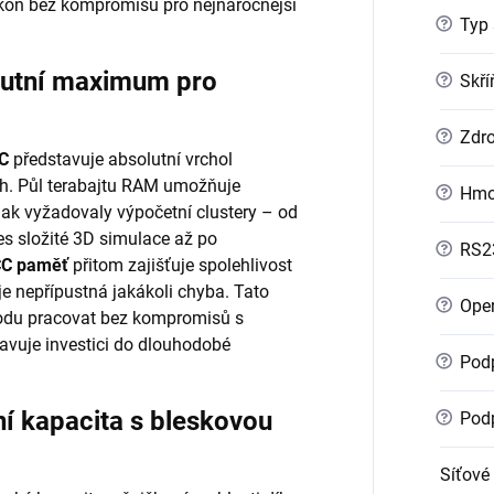
kon bez kompromisů pro nejnáročnější
?
Typ 
utní maximum pro
?
Skří
?
Zdro
C
představuje absolutní vrchol
ch. Půl terabajtu RAM umožňuje
?
Hmo
inak vyžadovaly výpočetní clustery – od
s složité 3D simulace až po
?
RS2
C paměť
přitom zajišťuje spolehlivost
e je nepřípustná jakákoli chyba. Tato
?
Oper
odu pracovat bez kompromisů s
tavuje investici do dlouhodobé
?
Podp
 kapacita s bleskovou
?
Podp
Síťové