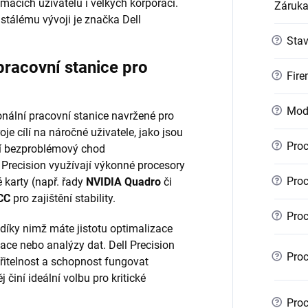
mácích uživatelů i velkých korporací.
Záruk
stálému vývoji je značka Dell
?
Sta
pracovní stanice pro
?
Fire
?
Mod
nální pracovní stanice navržené pro
je cílí na náročné uživatele, jako jsou
?
Proc
bují bezproblémový chod
 Precision využívají výkonné procesory
?
Proc
é karty (např. řady
NVIDIA Quadro
či
CC
pro zajištění stability.
?
Proc
 díky nimž máte jistotu optimalizace
ace nebo analýzy dat. Dell Precision
?
Proc
iřitelnost a schopnost fungovat
 činí ideální volbu pro kritické
?
Proc