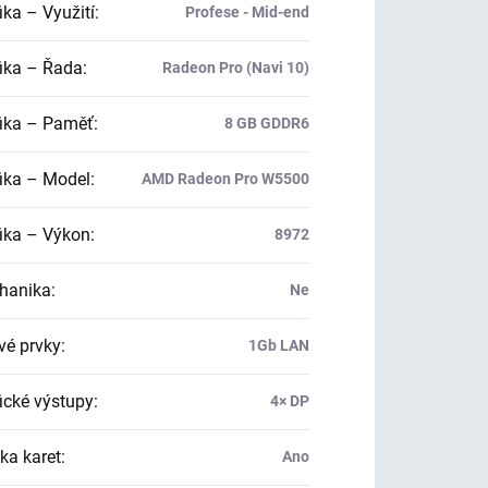
ika – Využití
:
Profese - Mid-end
ika – Řada
:
Radeon Pro (Navi 10)
ika – Paměť
:
8 GB GDDR6
ika – Model
:
AMD Radeon Pro W5500
ika – Výkon
:
8972
hanika
:
Ne
vé prvky
:
1Gb LAN
ické výstupy
:
4× DP
ka karet
:
Ano