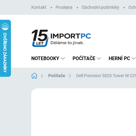
Přejít
Kontakt
Prodejna
Obchodní podmínky
Och
na
obsah
NOTEBOOKY
POČÍTAČE
HERNÍ PC
Domů
Počítače
Dell Precision 5820 Tower W-
Neohodnoceno
Podrobnosti hodn