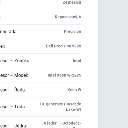
a
:
24 měsíců
v
:
Repasovaný, A
mní řada
:
Precision
el
:
Dell Precision 5820
esor – Značka
:
Intel
esor – Model
:
Intel Xeon W-2295
esor – Řada
:
Xeon W
10. generace (Cascade
esor – Třída
:
Lake-W)
18 jader → Octodeca-
esor – Jádra
: