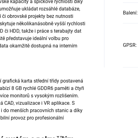
ské kapacity a špičkové rychlosti díky
ti umožňuje ukládat rozsáhlé databáze,
Balení
:
 či obrovské projekty bez nutnosti
skytuje několikanásobně vyšší rychlosti
 či HDD, takže i práce s terabajty dat
ště představuje ideální volbu pro
GPSR
:
á data okamžitě dostupná na interním
grafická karta střední třídy postavená
abízí 8 GB rychlé GDDR6 paměti a čtyři
t více monitorů s vysokým rozlišením.
 CAD, vizualizace i VR aplikace. S
 do menších pracovních stanic a díky
ilní provoz pro profesionální