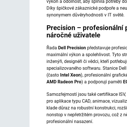
výkon a odolnost, aby splnila potřeby do
Díky špičkové zákaznické podpoře a neu
synonymem důvěryhodnosti v IT světě.
Precision – profesionální 
náročné uživatele
Řada
Dell Precision
představuje profesio
maximální výkon a spolehlivost. Tyto stro
inženýři, designéři či vědci, kteří potře
specializovaného softwaru. Stanice Dell
(často
Intel Xeon
), profesionální grafick
AMD Radeon Pro
) a podporují paměti
E
Samozřejmostí jsou také certifikace ISV,
pro aplikace typu CAD, animace, vizualiz
klade důraz na robustní konstrukci, rozš
nonstop v nepřetržitém provozu, což z něj
profesionální nasazení.