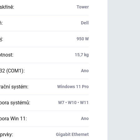
skříně
:
Tower
ň
:
Dell
j
:
950 W
tnost
:
15,7 kg
32 (COM1)
:
Ano
ační systém
:
Windows 11 Pro
ora systémů
:
W7 • W10 • W11
ora Win 11
:
Ano
 prvky
:
Gigabit Ethernet