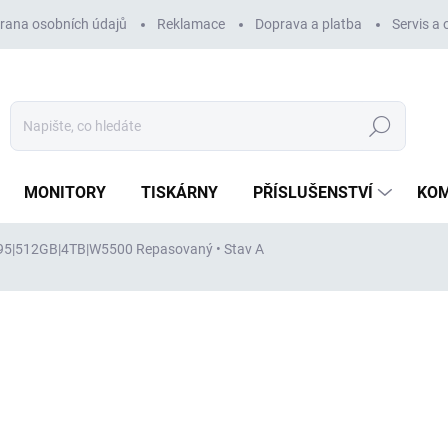
rana osobních údajů
Reklamace
Doprava a platba
Servis a
Hledat
MONITORY
TISKÁRNY
PŘÍSLUŠENSTVÍ
KO
2295|512GB|4TB|W5500
Repasovaný • Stav A
ocení
ZNAČKA:
DELL
81 348 Kč
67 230 Kč
bez DPH
Měrná
VYPRODÁNO