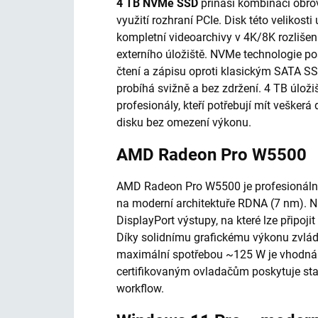
4 TB NVMe SSD
přináší kombinaci obrov
využití rozhraní PCIe. Disk této velikos
kompletní videoarchivy v 4K/8K rozlišení
externího úložiště. NVMe technologie po
čtení a zápisu oproti klasickým SATA SSD
probíhá svižně a bez zdržení. 4 TB úloži
profesionály, kteří potřebují mít vešker
disku bez omezení výkonu.
AMD Radeon Pro W5500
AMD Radeon Pro W5500 je profesionální 
na moderní architektuře RDNA (7 nm). N
DisplayPort výstupy, na které lze připoji
Díky solidnímu grafickému výkonu zvládá
maximální spotřebou ~125 W je vhodná i
certifikovaným ovladačům poskytuje stab
workflow.