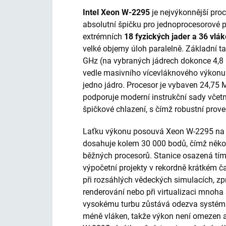
Intel Xeon W-2295
je nejvýkonnější pro
absolutní špičku pro jednoprocesorové p
extrémních
18 fyzických jader a 36 vlá
velké objemy úloh paralelně. Základní t
GHz (na vybraných jádrech dokonce 4,8 
vedle masivního vícevláknového výkonu
jedno jádro. Procesor je vybaven 24,75 
podporuje moderní instrukční sady včet
špičkové chlazení, s čímž robustní prove
Laťku výkonu posouvá Xeon W-2295 na 
dosahuje kolem 30 000 bodů, čímž něko
běžných procesorů. Stanice osazená tím
výpočetní projekty v rekordně krátkém č
při rozsáhlých vědeckých simulacích, z
renderování nebo při virtualizaci mnoha
vysokému turbu zůstává odezva systému 
méně vláken, takže výkon není omezen 