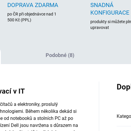
DOPRAVA ZDARMA
SNADNÁ
KONFIGURACE
po ČR při objednávce nad 1
500 Kč (PPL)
produkty si můžete pl
upravovat
Podobné (8)
Dop
vací v IT
tačů a elektroniky, proslulý
chnologiemi. Během několika dekád si
Katego
vše od notebooků a stolních PC až po
řízení Dell jsou navržena s důrazem na