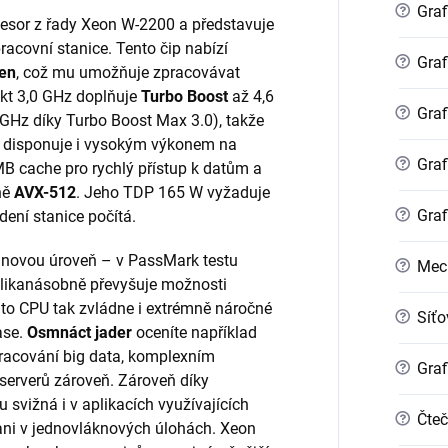
?
Graf
cesor z řady Xeon W-2200 a představuje
racovní stanice. Tento čip nabízí
?
Graf
ken
, což mu umožňuje zpracovávat
akt 3,0 GHz doplňuje
Turbo Boost
až 4,6
?
Graf
GHz díky Turbo Boost Max 3.0), takže
 disponuje i vysokým výkonem na
?
Graf
MB cache pro rychlý přístup k datům a
ně
AVX-512
. Jeho TDP 165 W vyžaduje
?
Graf
dení stanice počítá.
novou úroveň – v PassMark testu
?
Mec
likanásobně převyšuje možnosti
to CPU tak zvládne i extrémně náročné
?
Síťo
ase.
Osmnáct jader
oceníte například
pracování big data, komplexním
?
Graf
 serverů zároveň. Zároveň díky
svižná i v aplikacích využívajících
?
Čteč
ani v jednovláknových úlohách. Xeon