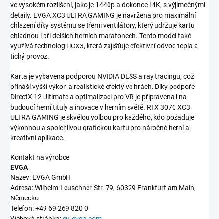
ve vysokém rozlišení, jako je 1440p a dokonce i 4K, s výjimečnými
detaily. EVGA XC3 ULTRA GAMING je navržena pro maximální
chlazení díky systému se třemi ventilátory, který udržuje kartu
chladnou i při delších herních maratonech. Tento model také
využívá technologii iCX3, která zajišťuje efektivní odvod tepla a
tichý provoz.
Karta je vybavena podporou NVIDIA DLSS a ray tracingu, což
přináší vyšší výkon a realistické efekty ve hrách. Díky podpoře
DirectX 12 Ultimate a optimalizaci pro VR je připravena i na
budoucí herní tituly a inovace v herním světě. RTX 3070 XC3
ULTRA GAMING je skvělou volbou pro každého, kdo požaduje
výkonnou a spolehlivou grafickou kartu pro náročné herní a
kreativní aplikace.
Kontakt na výrobce
EVGA
Název: EVGA GmbH
Adresa: Wilhelm-Leuschner-Str. 79, 60329 Frankfurt am Main,
Německo
Telefon: +49 69 269 820 0
Webová stránka:
eu.evga.com