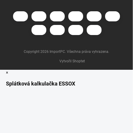
Copyright 2026
ImportPC
. Všechna práva vyhrazena.
Vytvořil Shoptet
×
Splátková kalkulačka ESSOX