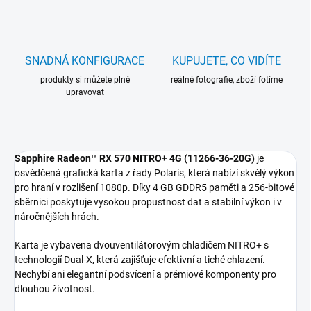
SNADNÁ KONFIGURACE
KUPUJETE, CO VIDÍTE
produkty si můžete plně
reálné fotografie, zboží fotíme
upravovat
Sapphire Radeon™ RX 570 NITRO+ 4G (11266-36-20G)
je
osvědčená grafická karta z řady Polaris, která nabízí skvělý výkon
pro hraní v rozlišení 1080p. Díky 4 GB GDDR5 paměti a 256-bitové
sběrnici poskytuje vysokou propustnost dat a stabilní výkon i v
náročnějších hrách.
Karta je vybavena dvouventilátorovým chladičem NITRO+ s
technologií Dual-X, která zajišťuje efektivní a tiché chlazení.
Nechybí ani elegantní podsvícení a prémiové komponenty pro
dlouhou životnost.