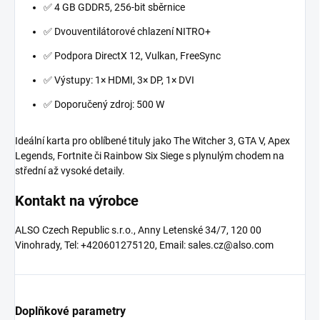
✅ 4 GB GDDR5, 256-bit sběrnice
✅ Dvouventilátorové chlazení NITRO+
✅ Podpora DirectX 12, Vulkan, FreeSync
✅ Výstupy: 1× HDMI, 3× DP, 1× DVI
✅ Doporučený zdroj: 500 W
Ideální karta pro oblíbené tituly jako The Witcher 3, GTA V, Apex
Legends, Fortnite či Rainbow Six Siege s plynulým chodem na
střední až vysoké detaily.
Kontakt na výrobce
ALSO Czech Republic s.r.o., Anny Letenské 34/7, 120 00
Vinohrady, Tel: +420601275120, Email: sales.cz@also.com
Doplňkové parametry