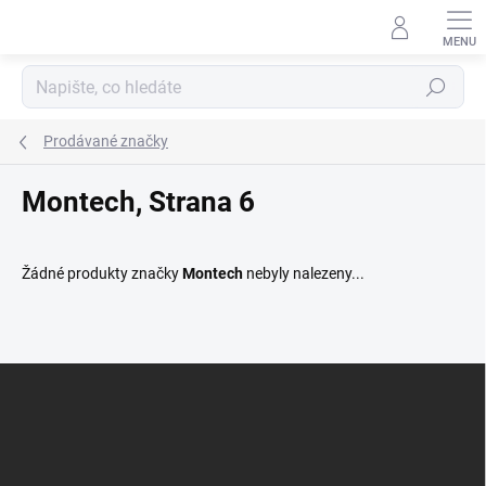
Přejít
na
obsah
Hledat
Prodávané značky
Montech
, Strana 6
Žádné produkty značky
Montech
nebyly nalezeny...
Z
Á
P
A
T