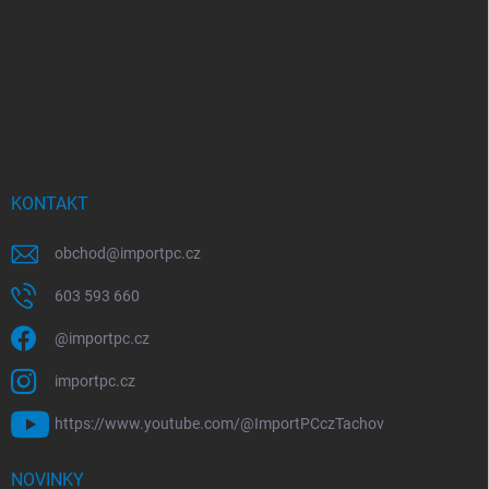
KONTAKT
obchod
@
importpc.cz
603 593 660
@importpc.cz
importpc.cz
https://www.youtube.com/@ImportPCczTachov
NOVINKY