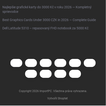
Najlepšie grafické karty do 3000 Kč v roku 2026 — Kompletný
sprievodce
Best Graphics Cards Under 3000 CZK in 2026 — Complete Guide
Dell Latitude 5310 – repasovaný FHD notebook za 5000 Kč
Copyright 2026
ImportPC
. Všechna práva vyhrazena.
Vytvořil Shoptet